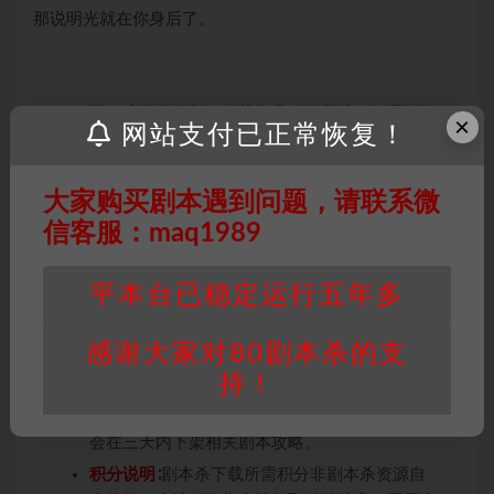
那说明光就在你身后了。
因百度网盘限制，链接有失效的风险，如遇到无
×
网站支付已正常恢复！
效链接请联系客服补发！！！网盘不限速下载神
器→
点此下载
←
大家购买剧本遇到问题，请联系微
免责声明
： 本站所有剧本杀资源均为网友分享
投稿+个人整理而来，仅供学习研究使用，请勿
信客服：maq1989
用于商业用途!任何人访问、浏览本站，购买或
未购买，即代表已阅读本声明，理解并同意受本
平本台已稳定运行五年多
条约约束，并遵守所有适用的法律法规。
版权归属
：本站提供的任何剧本杀资源内容的版
感谢大家对80剧本杀的支
权均属于机关版权或权利人。如有侵权，请发邮
持！
件通知并提供相关证实资料至邮箱
448271243@qq.com，如若情况属实，我们将
会在三天内下架相关剧本攻略。
积分说明
∶剧本杀下载所需积分非剧本杀资源自