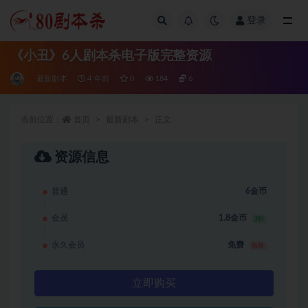
登录
全部
《小丑》6人剧本杀电子版完整资源
最新剧本
4 年前
0
184
6
当前位置：
首页
最新剧本
正文
资源信息
普通
6金币
会员
1.8金币
3折
永久会员
免费
推荐
立即购买