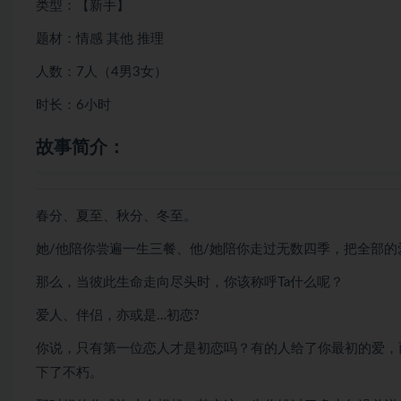
类型：【新手】
题材：情感 其他 推理
人数：7人（4男3女）
时长：6小时
故事简介：
春分、夏至、秋分、冬至。
她/他陪你尝遍一生三餐、他/她陪你走过无数四季，把全部
那么，当彼此生命走向尽头时，你该称呼Ta什么呢？
爱人、伴侣，亦或是…初恋?
你说，只有第一位恋人才是初恋吗？有的人给了你最初的爱，
下了不朽。