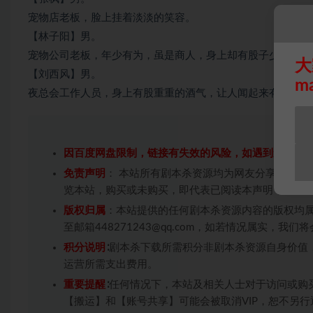
宠物店老板，脸上挂着淡淡的笑容。
【林子阳】男。
宠物公司老板，年少有为，虽是商人，身上却有股子少年气。
大
【刘西风】男。
m
夜总会工作人员，身上有股重重的酒气，让人闻起来有些不适
因百度网盘限制，链接有失效的风险，如遇到无效链
免责声明
： 本站所有剧本杀资源均为网友分享投稿+
览本站，购买或未购买，即代表已阅读本声明，理解
版权归属
：本站提供的任何剧本杀资源内容的版权均
至邮箱448271243@qq.com，如若情况属实，
积分说明
∶剧本杀下载所需积分非剧本杀资源自身价值
运营所需支出费用。
重要提醒
∶任何情况下，本站及相关人士对于访问或购
【搬运】和【账号共享】可能会被取消VIP，恕不另行