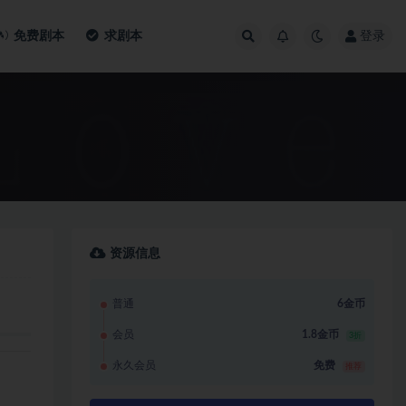
免费剧本
求剧本
登录
资源信息
普通
6金币
会员
1.8金币
3折
永久会员
免费
推荐