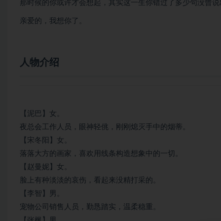
那时候的你或许才会想起，其实这一生你错过了多少句没曾说出
亲爱的，我想你了。
人物介绍
【泥巴】女。
夜总会工作人员，眼神轻佻，刚刚熄灭手中的烟蒂。
【宋冬阳】女。
落落大方的画家，喜欢用线条构造想象中的一切。
【赵曼妮】女。
脸上有种淡淡的哀伤，看起来没精打采的。
【李智】男。
宠物公司销售人员，勤恳踏实，温柔稳重。
【张枫】男。