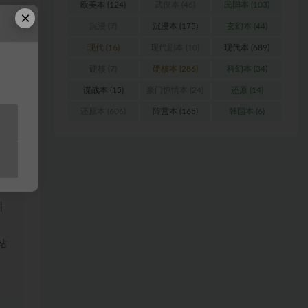
欧美本
(124)
武侠本
(46)
民国本
(103)
×
沉浸
(7)
沉浸本
(175)
玄幻本
(44)
现代
(16)
现代剧本
(10)
现代本
(689)
硬核
(7)
硬核本
(286)
科幻本
(34)
谍战本
(15)
豪门惊情本
(24)
还原
(14)
还原本
(606)
阵营本
(165)
韩国本
(6)
浏
料
站