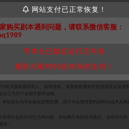
网站支付已正常恢复！
家购买剧本遇到问题，请联系微信客服：
aq1989
。
平本台已稳定运行五年多
接请联系客服补发！！！网盘不限速下载神器→
点此下载
←
感谢大家对80剧本杀的支持！
个人整理而来，仅供学习研究使用，请勿用于商业用途!任何人访问、
并同意受本条约约束，并遵守所有适用的法律法规。
属于机关版权或权利人。如有侵权，请发邮件通知并提供相关证实资
我们将会在三天内下架相关剧本攻略。
，本站积分为本站收取的赞助费，用于本站整理资料的时间成本及网
买使用引起的任何行为和纠纷，本站概不承担任何责任。未经许可的
通知！