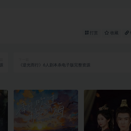
打赏
收藏
篇
下一篇
源
《逆光而行》6人剧本杀电子版完整资源