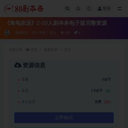
登录
全部
《海龟浓汤》2-10人剧本杀电子版完整资源
最新剧本
4 年前
0
530
6
当前位置：
首页
最新剧本
正文
资源信息
普通
6金币
会员
1.8金币
3折
永久会员
免费
推荐
立即购买