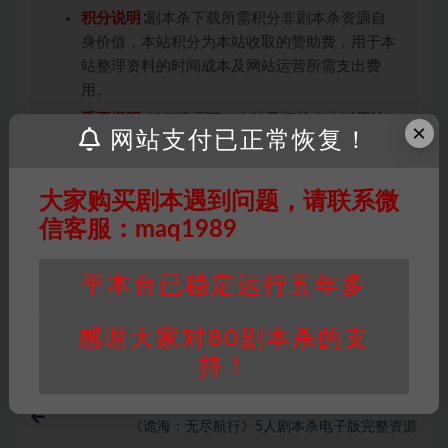
积分说明
∶剧本杀下载所需积分非剧本杀资源自
身价值，本站积分为本站收取的赞助费，用于本
站整理资料的时间成本及网站运营所需支出费
用。
重要提醒
∶任何情况下，本站及相关人士对于访
×
网站支付已正常恢复！
问或购买使用引起的任何行为和纠纷，本站概不
承担任何责任。未经许可的【搬运】和【账号共
享】可能会被取消VIP，恕不另行通知！
大家购买剧本遇到问题，请联系微
信客服：maq1989
推理本
还原本
平本台已稳定运行五年多
打赏
收藏
链接
感谢大家对80剧本杀的支
持！
上一篇
《诡海：无尽航行》5人剧本杀电子版完整资源