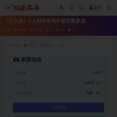
登录
全部
《月见草》6人剧本杀电子版完整资源
最新剧本
4 年前
0
141
6
当前位置：
首页
最新剧本
正文
资源信息
普通
6金币
会员
1.8金币
3折
永久会员
免费
推荐
立即购买