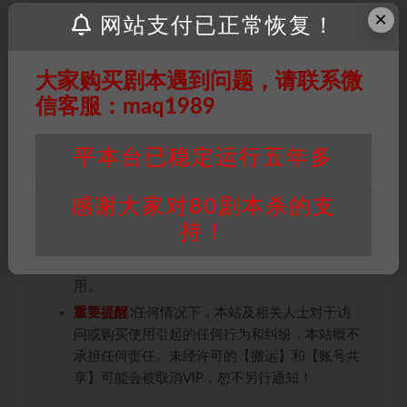
×
投稿+个人整理而来，仅供学习研究使用，请勿
网站支付已正常恢复！
用于商业用途!任何人访问、浏览本站，购买或
未购买，即代表已阅读本声明，理解并同意受本
大家购买剧本遇到问题，请联系微
条约约束，并遵守所有适用的法律法规。
信客服：maq1989
版权归属
：本站提供的任何剧本杀资源内容的版
权均属于机关版权或权利人。如有侵权，请发邮
件通知并提供相关证实资料至邮箱
平本台已稳定运行五年多
448271243@qq.com，如若情况属实，我们将
会在三天内下架相关剧本攻略。
感谢大家对80剧本杀的支
积分说明
∶剧本杀下载所需积分非剧本杀资源自
持！
身价值，本站积分为本站收取的赞助费，用于本
站整理资料的时间成本及网站运营所需支出费
用。
重要提醒
∶任何情况下，本站及相关人士对于访
问或购买使用引起的任何行为和纠纷，本站概不
承担任何责任。未经许可的【搬运】和【账号共
享】可能会被取消VIP，恕不另行通知！