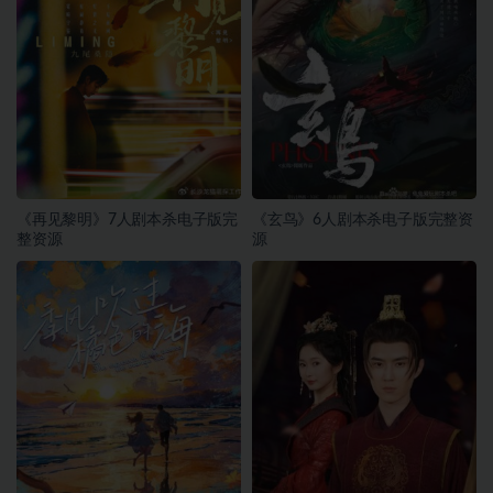
《再见黎明》7人剧本杀电子版完
《玄鸟》6人剧本杀电子版完整资
整资源
源