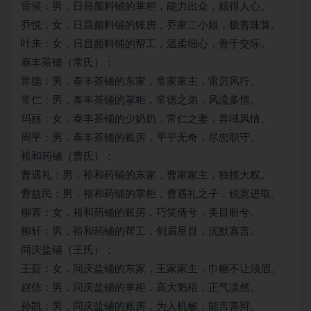
雷候：男，日昌颜料铺的掌柜，能力出众，颇得人心。
乔悦：女，日昌颜料铺的账房，乔家二小姐，极善珠算。
叶来：女，日昌颜料铺的帮工，温柔细心，善于交际。
泰丰茶铺（常氏）：
常德：男，泰丰茶铺的东家，常家家主，雷厉风行。
常仁：男，泰丰茶铺的掌柜，常德之弟，风流多情。
玛丽：女，泰丰茶铺的少奶奶，常仁之妻，异域风情。
周平：男，泰丰茶铺的账房，平平无奇，尽忠职守。
裕和药铺（曹氏）：
曹遇礼：男，裕和药铺的东家，曹家家主，独揽大权。
曹益民：男，裕和药铺的掌柜，曹遇礼之子，锐意进取。
柳菁：女，裕和药铺的账房，巧笑倩兮，美目盼兮。
柳轩：男，裕和药铺的帮工，剑眉星目，沉默寡言。
同庆盐铺（王氏）：
王茹：女，同庆盐铺的东家，王家家主，巾帼不让须眉。
赵信：男，同庆盐铺的掌柜，高大魁梧，正气凛然。
孙凯：男，同庆盐铺的账房，为人机敏，能言善辩。