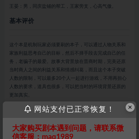
王晏：男，同庆盐铺的帮工，王家旁支，心高气傲。
基本评价
这个本是机制玩家必须要刷的本子，可以通过人物关系和
家族利益思考自己的目标，然后不择手段去完成自己的任
务，老骗子的最爱。故事大背景放在晋商时期，完美还原
当时商人之间的利益关系和情感纠葛，而且这个本子突破
人数的限制，可以最多20个人一起进行游戏，不用再担心
人数的要求，道具也很多，可以把当时的环境背景还原的
更加真实。
×
这是很少见的一个机制如此特别的本，玩家分为四大家
网站支付已正常恢复！
族，分为第一家族和第一大富商，有家族，有个人分别结
算的本，胜负就是看谁钱多。所以想尽一切办法多赚钱
大家购买剧本遇到问题，请联系微
吧，本子很薄，简单的背景和人物故事。大部分都是机
信客服：maq1989