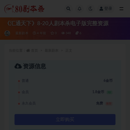
登录
全部
《汇通天下》8-20人剧本杀电子版完整资源
最新剧本
4 年前
0
348
6
当前位置：
首页
最新剧本
正文
资源信息
普通
6金币
会员
1.8金币
3折
永久会员
免费
推荐
立即购买