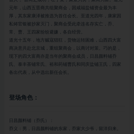
元年，山西五晋商共组聚商会，因咸福盐铺资金最为丰
厚，其东家康泽被推选为首任会长。至道光四年，康家因
私铸官银被抄家灭门，聚商会受此牵连名存实亡，乔、
常、曹、王四家纷纷避嫌，各自经营。
道光十五年，地方贼寇猖狂，货物运转困难，山西四大富
商决意共赴北京城，重组聚商会，以商讨对策。巧的是，
现下的四大富商亦是当年的聚商会成员，日昌颜料铺乔
氏、泰丰茶铺常氏、裕和药铺曹氏和同庆盐铺王氏，四家
各出代表，从中选出新任会长。
登场角色：
日昌颜料铺（乔氏）：
乔义：男，日昌颜料铺的东家，乔家大少爷，留洋归来。