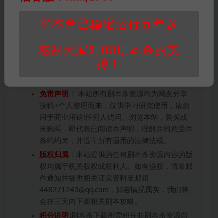
制。集心理博弈、多线欺诈等各种操作为一体，推理部分
真的蛮简单的。机制玩家真的必冲！
平本台已稳定运行五年多
感谢大家对80剧本杀的支
因百度网盘限制，链接有失效的风险，如遇到无
持！
效链接请联系客服补发！！！网盘不限速下载神
器→
点此下载
←
免责声明
： 本站所有剧本杀资源均为网友分享
投稿+个人整理而来，仅供学习研究使用，请勿
用于商业用途!任何人访问、浏览本站，购买或
未购买，即代表已阅读本声明，理解并同意受本
条约约束，并遵守所有适用的法律法规。
版权归属
：本站提供的任何剧本杀资源内容的版
权均属于机关版权或权利人。如有侵权，请发邮
件通知并提供相关证实资料至邮箱
448271243@qq.com，如若情况属实，我们将
会在三天内下架相关剧本攻略。
积分说明
∶剧本杀下载所需积分非剧本杀资源自