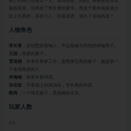
死亡时间已经超过一天。诡异的是，他的尸体被塞在张老
板的车里，却停在了李长青的家中。而这个案件或多或少
扯上关系的，共有六人。到底是谁，演出了这场风波？
人物角色
李长青
，住别墅的有钱人，半边脸被火灼伤的神秘男子。
王姐
，死者的妻子。
贾保姆
，在李长青家工作，是甄珠宝商的妻子，她是第一
个发现死者的人。
李梅梅
，和李长青同居。
张老板
，开着镇上的加油站，李长青的邻居。
甄商
，一个珠宝贩子，贾保姆的丈夫。
玩家人数
6人