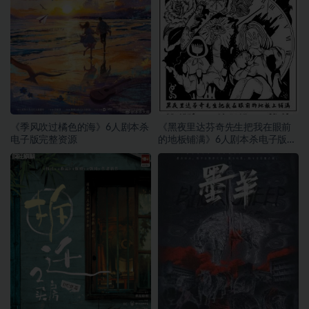
《季风吹过橘色的海》6人剧本杀
《黑夜里达芬奇先生把我在眼前
电子版完整资源
的地板铺满》6人剧本杀电子版完
整资源