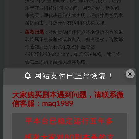
投稿+个人整理而来，仅供学习研究使用，请勿
用于商业用途!任何人访问、浏览本站，购买或
未购买，即代表已阅读本声明，理解并同意受本
条约约束，并遵守所有适用的法律法规。
版权归属
：本站提供的任何剧本杀资源内容的版
权均属于机关版权或权利人。如有侵权，请发邮
件通知并提供相关证实资料至邮箱
448271243@qq.com，如若情况属实，我们将
会在三天内下架相关剧本攻略。
积分说明
∶剧本杀下载所需积分非剧本杀资源自
×
网站支付已正常恢复！
身价值，本站积分为本站收取的赞助费，用于本
站整理资料的时间成本及网站运营所需支出费
用。
大家购买剧本遇到问题，请联系微
重要提醒
∶任何情况下，本站及相关人士对于访
信客服：maq1989
问或购买使用引起的任何行为和纠纷，本站概不
承担任何责任。未经许可的【搬运】和【账号共
平本台已稳定运行五年多
享】可能会被取消VIP，恕不另行通知！
感谢大家对80剧本杀的支