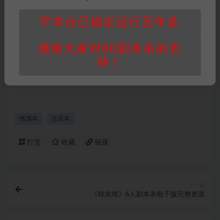
身价值，本站积分为本站收取的赞助费，用于本
站整理资料的时间成本及网站运营所需支出费
平本台已稳定运行五年多
用。
重要提醒
∶任何情况下，本站及相关人士对于访
感谢大家对80剧本杀的支
问或购买使用引起的任何行为和纠纷，本站概不
持！
承担任何责任。未经许可的【搬运】和【账号共
享】可能会被取消VIP，恕不另行通知！
情感本
还原本
打赏
收藏
链接
上一篇
《锦灰堆》6人剧本杀电子版完整资源