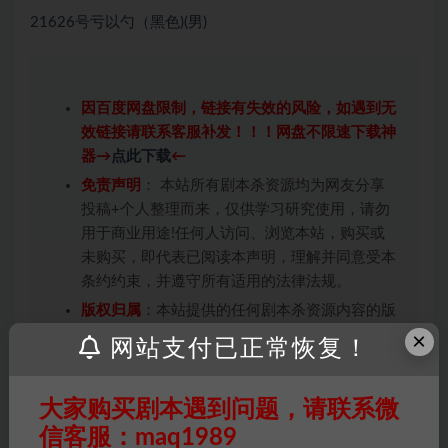
21626号亏以勺（黑色)(男)
因百度网盘限制，链接有失效的风险，如遇到无
效链接请联系客服补发！！！网盘不限速下载神
器→
点此下载
←
免责声明
： 本站所有剧本杀资源均为网友分享
投稿+个人整理而来，仅供学习研究使用，请勿
用于商业用途!任何人访问、浏览本站，购买或
未购买，即代表已阅读本声明，理解并同意受本
条约约束，并遵守所有适用的法律法规。
版权归属
：本站提供的任何剧本杀资源内容的版
权均属于机关版权或权利人。如有侵权，请发邮
×
网站支付已正常恢复！
件通知并提供相关证实资料至邮箱
448271243@qq.com，如若情况属实，我们将
大家购买剧本遇到问题，请联系微
会在三天内下架相关剧本攻略。
信客服：maq1989
积分说明
∶剧本杀下载所需积分非剧本杀资源自