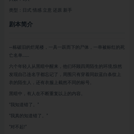
类型：日式 情感 立意 还原 新手
剧本简介
—栋破旧的烂尾楼，一具一跃而下的尸体，一串被标红的死
亡名单……
六个年轻人从黑暗中醒来，他们环顾四周陌生的环境,惊然
发现自己连名字都忘记了，周围只有穿着同款蓝白条纹上
衣的陌生人，还有衣服上截然不同的标号。
黑暗中，有人在不断重复以上的内容。
“我知道错了。”
“我真的知道错了。”
“对不起!”