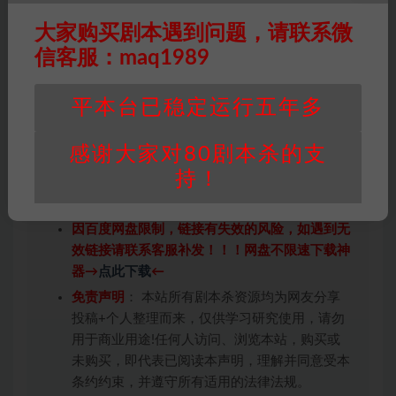
尾。一个个反转再反转，不给玩家掉线的时间。阅读量不
大，没有多余的话术。而当你串联起故事来后，真相可能
大家购买剧本遇到问题，请联系微
还很远。小游戏可爱刺激又与故事息息相关，通过游戏和
信客服：maq1989
线索将故事层层剥开。
平本台已稳定运行五年多
整体演绎时长不多，但是真的炸裂，精简的演绎中包含了
非常的细节，演绎和剧情相互衔接上，依次递进故事剧
感谢大家对80剧本杀的支
情。演绎人员比较少，对dm和店家也更友好了一些。
持！
因百度网盘限制，链接有失效的风险，如遇到无
效链接请联系客服补发！！！网盘不限速下载神
器→
点此下载
←
免责声明
： 本站所有剧本杀资源均为网友分享
投稿+个人整理而来，仅供学习研究使用，请勿
用于商业用途!任何人访问、浏览本站，购买或
未购买，即代表已阅读本声明，理解并同意受本
条约约束，并遵守所有适用的法律法规。