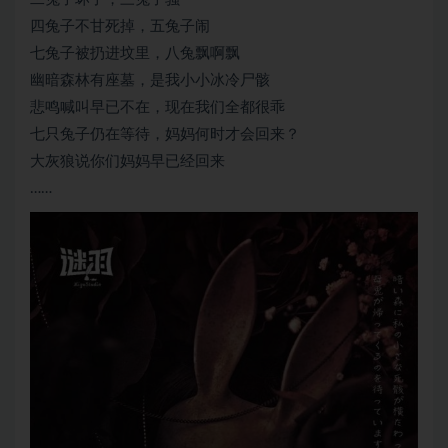
四兔子不甘死掉，五兔子闹
七兔子被扔进坟里，八兔飘啊飘
幽暗森林有座墓，是我小小冰冷尸骸
悲鸣喊叫早已不在，现在我们全都很乖
七只兔子仍在等待，妈妈何时才会回来？
大灰狼说你们妈妈早已经回来
……