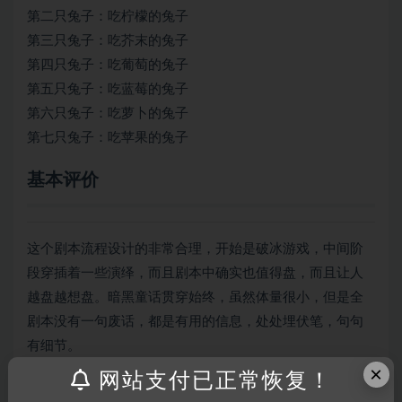
第二只兔子：吃柠檬的兔子
第三只兔子：吃芥末的兔子
第四只兔子：吃葡萄的兔子
第五只兔子：吃蓝莓的兔子
第六只兔子：吃萝卜的兔子
第七只兔子：吃苹果的兔子
基本评价
这个剧本流程设计的非常合理，开始是破冰游戏，中间阶
段穿插着一些演绎，而且剧本中确实也值得盘，而且让人
越盘越想盘。暗黑童话贯穿始终，虽然体量很小，但是全
剧本没有一句废话，都是有用的信息，处处埋伏笔，句句
有细节。
×
网站支付已正常恢复！
开局小游戏破冰，同时又为之后的剧情埋下伏笔，呼应结