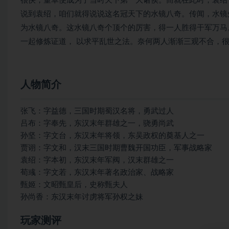
很快，董卓便成为了当时天下第一大诸侯。而就在此时，袁绍
说到袁绍，咱们就得说说这名冠天下的水镜八奇。传闻，水镜
为水镜八奇。这水镜八奇个顶个的厉害，得一人胜得干军万马
一起修炼证道， 以求平乱世之法。奈何两人渐渐三观不合，
人物简介
张飞：字益德，三国时期蜀汉名将，勇武过人
吕布：字奉先，东汉末年群雄之一，骁勇尚武
孙坚：字文台，东汉末年将领，东吴政权的奠基人之一
贾诩：字文和，汉末三国时期曹魏开国功臣，军事战略家
袁绍：字本初，东汉末年军阀，汉末群雄之一
荀彧：字文若，东汉末年著名政治家、战略家
甄姬：文昭甄皇后，史称甄夫人
孙尚香：东汉末年讨虏将军孙权之妹
玩家测评