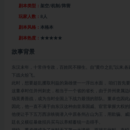
剧本类型：
架空/机制/阵营
玩家人数：
8人
剧本风格：
本格本
剧本热度：
★★★★★
故事背景
东汉末年，十常侍专政，百姓民不聊生。自“黄巾之乱”以来,
下战火纷飞。
此时，想要趁乱攫取利益的枭雄便一一浮出水面， 咱们首先要
这董卓时任并州刺史，相当于一个省的省长，由于并州隶属边
场英勇善战，成为当时全国上下战力最强的部队。董卓也因此
因此，他一直不满于由东汉这种由皇亲国戚、宦官掌握大权的
他便让手下五万西凉铁骑潜入中原各州占山为王，用欺骗、威
廷名义横征暴敛招兵买马以养精蓄锐一击得手。