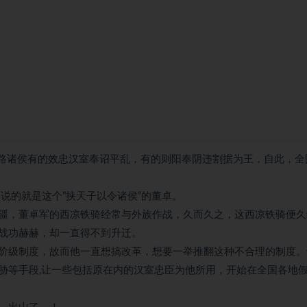
各路诸侯有的效忠汉室奉诏平乱，有的则阳奉阴违割据为王，自此，全
说的就是这个”挟天子以令诸侯”的董卓。
疆，董卓军的西凉铁骑经常与外族作战，久而久之，这西凉铁骑便久
战功赫赫，却一直得不到升迁。
阶级制度，故而他一直想搞改革，想要一举推翻这种不合理的制度。
胁等手段,让一些包括原在内的汉室忠臣为他所用，开始在全国各地