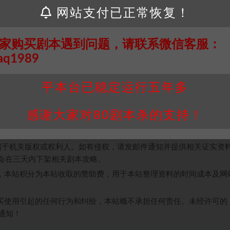
网站支付已正常恢复！
这个本。
读懂。每个玩家拿到剧本的时候都会化身三国中的谋士，运筹帷幄之
家购买剧本遇到问题，请联系微信客服：
aq1989
平本台已稳定运行五年多
接请联系客服补发！！！网盘不限速下载神器→
点此下载
←
感谢大家对80剧本杀的支持！
个人整理而来，仅供学习研究使用，请勿用于商业用途!任何人访问、
并同意受本条约约束，并遵守所有适用的法律法规。
属于机关版权或权利人。如有侵权，请发邮件通知并提供相关证实资
我们将会在三天内下架相关剧本攻略。
，本站积分为本站收取的赞助费，用于本站整理资料的时间成本及网
买使用引起的任何行为和纠纷，本站概不承担任何责任。未经许可的
通知！