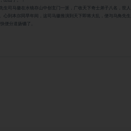
，出山了。！
先生司马徽在水镜存山中创玄门一派，广收天下奇士弟子八名，世人
。心到本尔同早年间，这司马徽推演到天下即将大乱，便与乌角先生
很快便分道扬镳了。