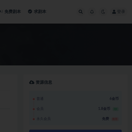
免费剧本
求剧本
登录
资源信息
普通
6金币
会员
1.8金币
3折
永久会员
免费
推荐