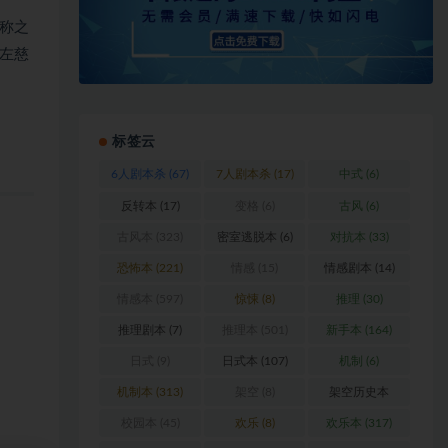
称之
左慈
标签云
6人剧本杀
(67)
7人剧本杀
(17)
中式
(6)
反转本
(17)
变格
(6)
古风
(6)
古风本
(323)
密室逃脱本
(6)
对抗本
(33)
恐怖本
(221)
情感
(15)
情感剧本
(14)
情感本
(597)
惊悚
(8)
推理
(30)
推理剧本
(7)
推理本
(501)
新手本
(164)
日式
(9)
日式本
(107)
机制
(6)
机制本
(313)
架空
(8)
架空历史本
(102)
校园本
(45)
欢乐
(8)
欢乐本
(317)