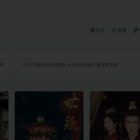
打赏
收藏
篇
下一篇
源
《马丁内斯死在惊奇馆》6人剧本杀电子版完整资源