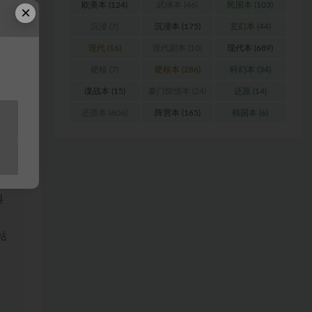
欧美本
(124)
武侠本
(46)
民国本
(103)
×
沉浸
(7)
沉浸本
(175)
玄幻本
(44)
中，
现代
(16)
现代剧本
(10)
现代本
(689)
硬核
(7)
硬核本
(286)
科幻本
(34)
谍战本
(15)
豪门惊情本
(24)
还原
(14)
还原本
(606)
阵营本
(165)
韩国本
(6)
浏
料
站