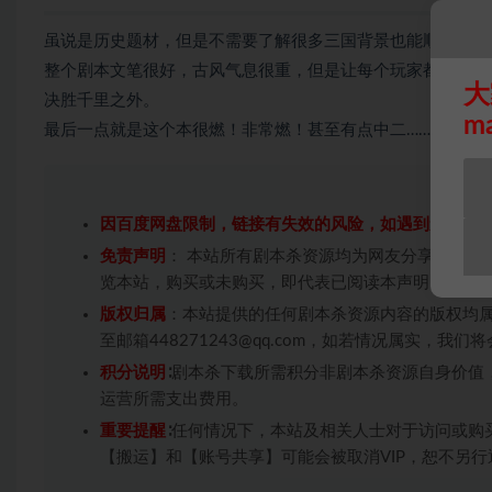
虽说是历史题材，但是不需要了解很多三国背景也能顺畅体验
整个剧本文笔很好，古风气息很重，但是让每个玩家都能轻松
大
决胜千里之外。
m
最后一点就是这个本很燃！非常燃！甚至有点中二……
因百度网盘限制，链接有失效的风险，如遇到无效链
免责声明
： 本站所有剧本杀资源均为网友分享投稿+
览本站，购买或未购买，即代表已阅读本声明，理解
版权归属
：本站提供的任何剧本杀资源内容的版权均
至邮箱448271243@qq.com，如若情况属实，
积分说明
∶剧本杀下载所需积分非剧本杀资源自身价值
运营所需支出费用。
重要提醒
∶任何情况下，本站及相关人士对于访问或购
【搬运】和【账号共享】可能会被取消VIP，恕不另行