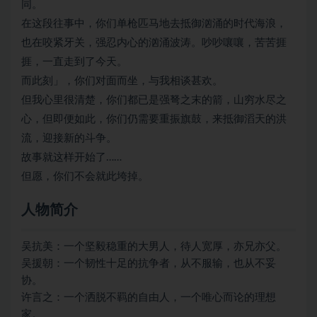
同。
在这段往事中，你们单枪匹马地去抵御汹涌的时代海浪，
也在咬紧牙关，强忍内心的汹涌波涛。吵吵嚷嚷，苦苦捱
捱，一直走到了今天。
而此刻」，你们对面而坐，与我相谈甚欢。
但我心里很清楚，你们都已是强弩之末的箭，山穷水尽之
心，但即便如此，你们仍需要重振旗鼓，来抵御滔天的洪
流，迎接新的斗争。
故事就这样开始了……
但愿，你们不会就此垮掉。
人物简介
吴抗美：一个坚毅稳重的大男人，待人宽厚，亦兄亦父。
吴援朝：一个韧性十足的抗争者，从不服输，也从不妥
协。
许言之：一个洒脱不羁的自由人，一个唯心而论的理想
家。