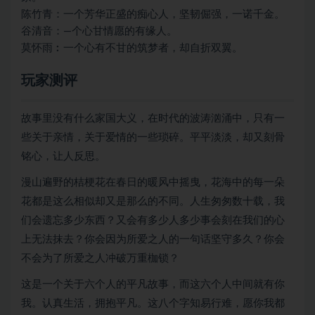
陈竹青：一个芳华正盛的痴心人，坚韧倔强，一诺千金。
谷清音：—个心甘情愿的有缘人。
莫怀雨︰一个心有不甘的筑梦者，却自折双翼。
玩家测评
故事里没有什么家国大义，在时代的波涛汹涌中，只有一
些关于亲情，关于爱情的一些琐碎。平平淡淡，却又刻骨
铭心，让人反思。
漫山遍野的桔梗花在春日的暖风中摇曳，花海中的每一朵
花都是这么相似却又是那么的不同。人生匆匆数十载，我
们会遗忘多少东西？又会有多少人多少事会刻在我们的心
上无法抹去？你会因为所爱之人的一句话坚守多久？你会
不会为了所爱之人冲破万重枷锁？
这是一个关于六个人的平凡故事，而这六个人中间就有你
我。认真生活，拥抱平凡。这八个字知易行难，愿你我都