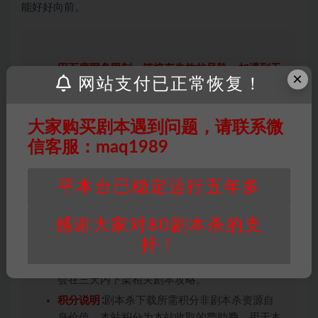
能好好向前。
因百度网盘限制，链接有失效的风险，如遇到无
×
网站支付已正常恢复！
效链接请联系客服补发！！！网盘不限速下载神
器→
点此下载
←
免责声明
： 本站所有剧本杀资源均为网友分享
大家购买剧本遇到问题，请联系微
投稿+个人整理而来，仅供学习研究使用，请勿
信客服：maq1989
用于商业用途!任何人访问、浏览本站，购买或
未购买，即代表已阅读本声明，理解并同意受本
平本台已稳定运行五年多
条约约束，并遵守所有适用的法律法规。
版权归属
：本站提供的任何剧本杀资源内容的版
感谢大家对80剧本杀的支
权均属于机关版权或权利人。如有侵权，请发邮
持！
件通知并提供相关证实资料至邮箱
448271243@qq.com，如若情况属实，我们将
会在三天内下架相关剧本攻略。
积分说明
∶剧本杀下载所需积分非剧本杀资源自
身价值，本站积分为本站收取的赞助费，用于本