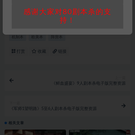
承担任何责任。未经许可的【搬运】和【账号共
感谢大家对80剧本杀的支
享】可能会被取消VIP，恕不另行通知！
持！
机制本
欧美本
阵营本
打赏
收藏
链接
上一篇
《鲜血盛宴》9人剧本杀电子版完整资源
下一篇
《军师1望明路》5至6人剧本杀电子版完整资源
相关文章