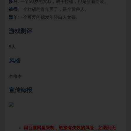
多马
: 一个50岁的大叔，胡子拉碴，但是穿着西装。
彼得
:一个壮硕的青年男子，是个黄种人。
黑羊
:一个可爱的棕发年轻白人女孩。
游戏测评
8人
风格
本格本
宣传海报
因百度网盘限制，链接有失效的风险，如遇到无