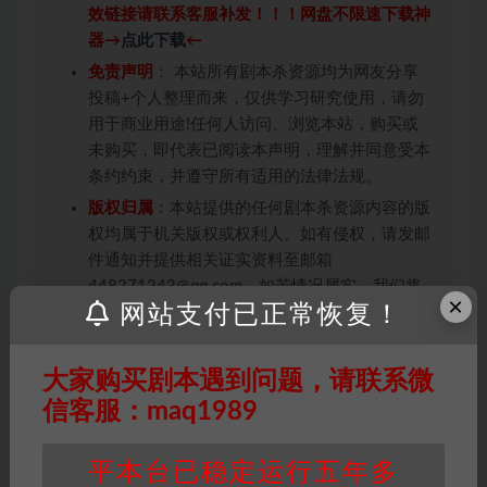
效链接请联系客服补发！！！网盘不限速下载神
器→
点此下载
←
免责声明
： 本站所有剧本杀资源均为网友分享
投稿+个人整理而来，仅供学习研究使用，请勿
用于商业用途!任何人访问、浏览本站，购买或
未购买，即代表已阅读本声明，理解并同意受本
条约约束，并遵守所有适用的法律法规。
版权归属
：本站提供的任何剧本杀资源内容的版
权均属于机关版权或权利人。如有侵权，请发邮
件通知并提供相关证实资料至邮箱
448271243@qq.com，如若情况属实，我们将
×
网站支付已正常恢复！
会在三天内下架相关剧本攻略。
积分说明
∶剧本杀下载所需积分非剧本杀资源自
身价值，本站积分为本站收取的赞助费，用于本
大家购买剧本遇到问题，请联系微
站整理资料的时间成本及网站运营所需支出费
信客服：maq1989
用。
重要提醒
∶任何情况下，本站及相关人士对于访
平本台已稳定运行五年多
问或购买使用引起的任何行为和纠纷，本站概不