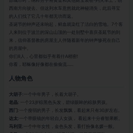
部城市时，纳粹分子将黄金和其他财宝装在-列火车上，朝
西南方向驶去。但这列水车意然就此神秘消失，此后寻宝
的人们找了它几十年都无功而返。
圣诞节的钟声还未响起，鲜血就染红了洁白的雪地。7个客
人来到位于波兰的深山山顶的一处别墅中喜庆圣延节的到
来，信仰基督教的房屋主人伴随着新年的钟声惨死在自己
的房屋中。
你们8人，心里都似乎有着什A稍密!
你看，耶稣像好像都在偷偷流……
人物角色
大胡子
:一个中年男子，长着大胡子。
老晶
: 一个23岁棕黑色头发，碧绿眼眸的棕肤男孩。
西门
:一个瘦弱的男子，长发飘飘，看起来只有30岁左右。
达太
:一个带眼镜的年轻自人女孩， 看起来十分睿智果断。
马利亚
:一个中年女性，金色头发，看打扮像名媛一般。