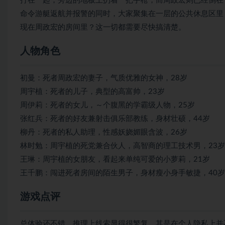
打在一起，旁边的地板上扔着一把手枪，而周政宏则已经倒在
命令游艇返航并报警的同时，大家聚集在一层的公共休息区里
现在周政宏的房间里？这一切都需要尽快搞清楚。
人物角色
初曼：死者周政宏的妻子，气质优雅的女神，28岁
周宇植：死者的儿子，典型的高富帅，23岁
周伊莉：死者的女儿，～个腹黑的学霸级人物，25岁
张红兵：死者的好友兼射击俱乐部教练，身材壮硕，44岁
柳丹：死者的私人助理，性感妖娆媚眼含波，26岁
林时勉：周宇植的死党兼合伙人，高智商的理工技术男，23岁
王琳：周宇植的女朋友，看起来单纯可爱的小萝莉，21岁
王千鹏：闯进死者房间的陌生男子，身材瘦小身手敏捷，40岁
游戏点评
总体验还不错，推理上线索显得很繁复，其是在个人隐私上并