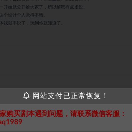
一开始就公开给大家了，所以解密有点虚设。
这个设计个人觉得不错。
体我就不说了，玩到你就知道了。
网站支付已正常恢复！
接请联系客服补发！！！网盘不限速下载神器→
点此下载
←
家购买剧本遇到问题，请联系微信客服：
个人整理而来，仅供学习研究使用，请勿用于商业用途!任何人访问、
并同意受本条约约束，并遵守所有适用的法律法规。
aq1989
属于机关版权或权利人。如有侵权，请发邮件通知并提供相关证实资