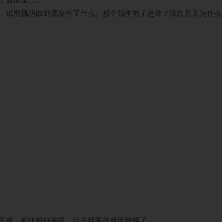
了血泊里……
，试图搞明白到底发生了什么。那个陌生男子是谁？张红兵又为什么
不难，都比较好串联，但主线案件就比较难了。