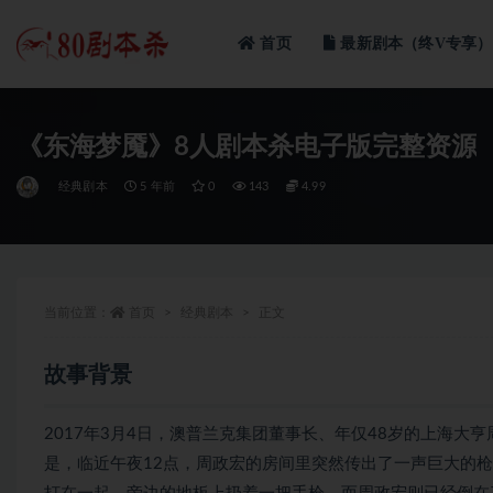
首页
最新剧本（终V专享）
全部
《东海梦魇》8人剧本杀电子版完整资源
经典剧本
5 年前
0
143
4.99
当前位置：
首页
经典剧本
正文
故事背景
2017年3月4日，澳普兰克集团董事长、年仅48岁的上海
是，临近午夜12点，周政宏的房间里突然传出了一声巨大的