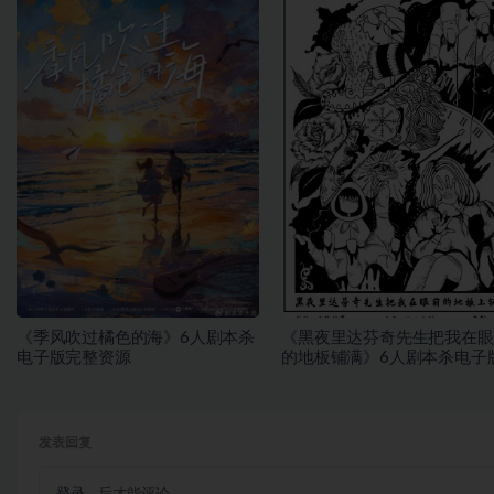
《季风吹过橘色的海》6人剧本杀
《黑夜里达芬奇先生把我在眼
电子版完整资源
的地板铺满》6人剧本杀电子
整资源
发表回复