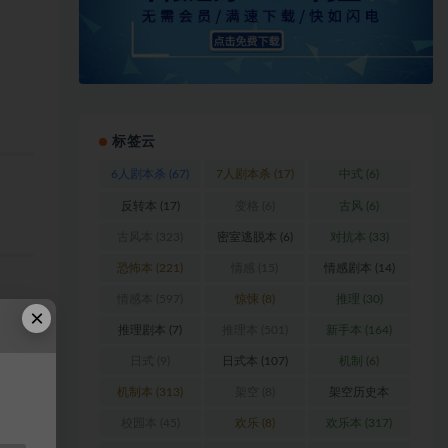
标签云
6人剧本杀
(67)
7人剧本杀
(17)
中式
(6)
反转本
(17)
变格
(6)
古风
(6)
古风本
(323)
密室逃脱本
(6)
对抗本
(33)
恐怖本
(221)
情感
(15)
情感剧本
(14)
情感本
(597)
惊悚
(8)
推理
(30)
×
推理剧本
(7)
推理本
(501)
新手本
(164)
日式
(9)
日式本
(107)
机制
(6)
浏
机制本
(313)
架空
(8)
架空历史本
(102)
校园本
(45)
欢乐
(8)
欢乐本
(317)
料