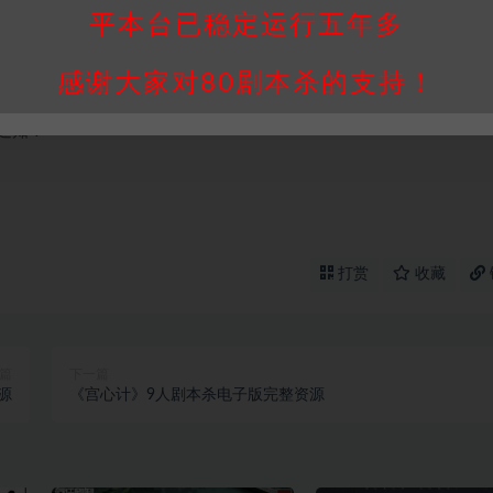
我们将会在三天内下架相关剧本攻略。
平本台已稳定运行五年多
，本站积分为本站收取的赞助费，用于本站整理资料的时间成本及网
感谢大家对80剧本杀的支持！
买使用引起的任何行为和纠纷，本站概不承担任何责任。未经许可的
通知！
打赏
收藏
篇
下一篇
源
《宫心计》9人剧本杀电子版完整资源