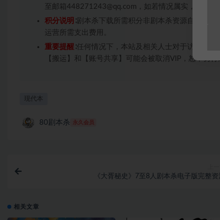
至邮箱448271243@qq.com，如若情况属实，
积分说明
∶剧本杀下载所需积分非剧本杀资源自身价值
运营所需支出费用。
重要提醒
∶任何情况下，本站及相关人士对于访问或购
【搬运】和【账号共享】可能会被取消VIP，恕不另行
现代本
80剧本杀
永久会员
上一
《大胥秘史》7至8人剧本杀电子版完整资
相关文章