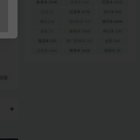
欧美本
(124)
武侠本
(46)
民国本
(103)
沉浸
(7)
沉浸本
(175)
玄幻本
(44)
站
现代
(16)
现代剧本
(10)
现代本
(689)
硬核
(7)
硬核本
(286)
科幻本
(34)
谍战本
(15)
豪门惊情本
(24)
还原
(14)
还原本
(606)
阵营本
(165)
韩国本
(6)
链接