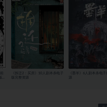
前
《拆迁2：买房》10人剧本杀电子
《墨羊》6人剧本杀电子
版完
版完整资源
源