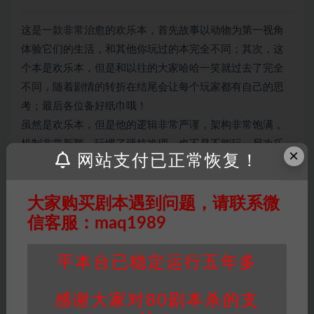
这是一款非常治愈的欢乐本，首先故事以动物为第一视角
体验它们的生活，和其他你玩过的本完全不同；其次，这
个本是欢乐本，但是和以往的大家哈哈一笑就过去了完全
不同，随着剧情的转折在结尾会让每个玩家都有自己的思
考；最后各位备好纸巾哦！
虽然是欢乐本，但是他的逻辑非常严谨，架构非常饱满，
机制非常新颖，玩惯了硬核推理，也不是不能玩一局欢乐
×
网站支付已正常恢复！
的《大橘为重》。
大家购买剧本遇到问题，请联系微
信客服：maq1989
因百度网盘限制，链接有失效的风险，如遇到无
效链接请联系客服补发！！！网盘不限速下载神
器→
点此下载
←
平本台已稳定运行五年多
免责声明
： 本站所有剧本杀资源均为网友分享
投稿+个人整理而来，仅供学习研究使用，请勿
感谢大家对80剧本杀的支
用于商业用途!任何人访问、浏览本站，购买或