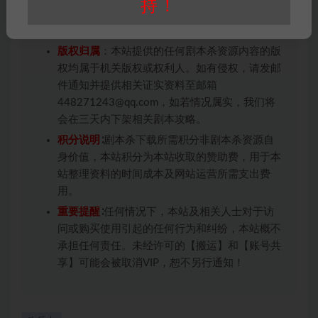
持！
未购买，即代表已阅读本声明，理解并同意受本
条约约束，并遵守所有适用的法律法规。
版权归属
：本站提供的任何剧本杀资源内容的版
权均属于机关版权或权利人。如有侵权，请发邮
件通知并提供相关证实资料至邮箱
448271243@qq.com，如若情况属实，我们将
会在三天内下架相关剧本攻略。
积分说明
∶剧本杀下载所需积分非剧本杀资源自
身价值，本站积分为本站收取的赞助费，用于本
站整理资料的时间成本及网站运营所需支出费
用。
重要提醒
∶任何情况下，本站及相关人士对于访
问或购买使用引起的任何行为和纠纷，本站概不
承担任何责任。未经许可的【搬运】和【账号共
享】可能会被取消VIP，恕不另行通知！