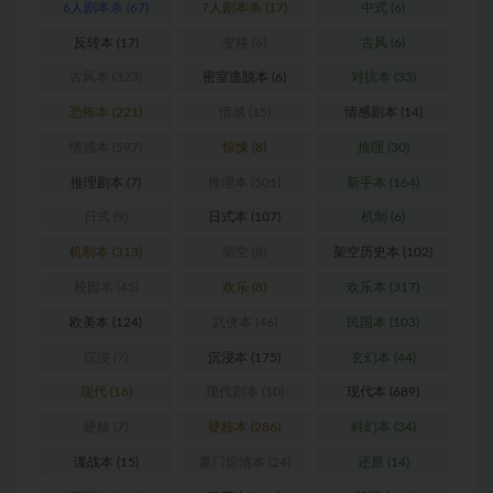
6人剧本杀
(67)
7人剧本杀
(17)
中式
(6)
反转本
(17)
变格
(6)
古风
(6)
古风本
(323)
密室逃脱本
(6)
对抗本
(33)
恐怖本
(221)
情感
(15)
情感剧本
(14)
情感本
(597)
惊悚
(8)
推理
(30)
推理剧本
(7)
推理本
(501)
新手本
(164)
日式
(9)
日式本
(107)
机制
(6)
机制本
(313)
架空
(8)
架空历史本
(102)
校园本
(45)
欢乐
(8)
欢乐本
(317)
欧美本
(124)
武侠本
(46)
民国本
(103)
沉浸
(7)
沉浸本
(175)
玄幻本
(44)
现代
(16)
现代剧本
(10)
现代本
(689)
硬核
(7)
硬核本
(286)
科幻本
(34)
谍战本
(15)
豪门惊情本
(24)
还原
(14)