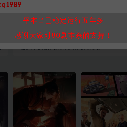
aq1989
打赏
收藏
平本台已稳定运行五年多
感谢大家对80剧本杀的支持！
篇
下一篇
源
《疑是星河落九天》8人剧本杀电子版完整资源