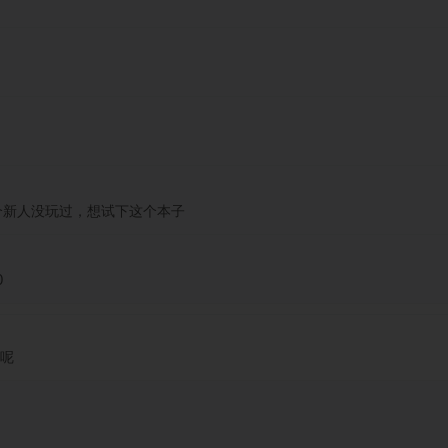
个新人没玩过，想试下这个本子
0
下呢