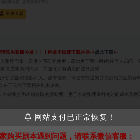
处为隐藏内容，需要登录后可见
登录查看
接请联系客服补发！！！网盘不限速下载神器→
点此下载
←
个人整理而来，仅供学习研究使用，请勿用于商业用途!任何人访问、
并同意受本条约约束，并遵守所有适用的法律法规。
属于机关版权或权利人。如有侵权，请发邮件通知并提供相关证实资
我们将会在三天内下架相关剧本攻略。
，本站积分为本站收取的赞助费，用于本站整理资料的时间成本及网
买使用引起的任何行为和纠纷，本站概不承担任何责任。未经许可的
网站支付已正常恢复！
通知！
家购买剧本遇到问题，请联系微信客服：