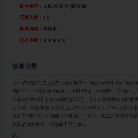
剧本类型：
古风/欢乐/机制/还原
玩家人数：
4人
剧本风格：
本格本
剧本热度：
★★★★★
故事背景
元宵节啦!南京城上元节灯会如期举行! !秦淮河畔开了家“善云
酒肆有-一个打杂的小姑娘，叫[扈扈hu] , 手脚麻利。渐渐地，
个算命的白胡子老头自称叫[廖不到] , 还有个卖烤羊肉串的蒙
辈子吧。机会来啦!今天是”上元节”(元宵节 ) ,为了体现大明和
来到了酒肆门前,告诉四人需要招一一个临时帮工布置花灯和巡逻维持
跃跃欲试的样子。就是银子那点事….