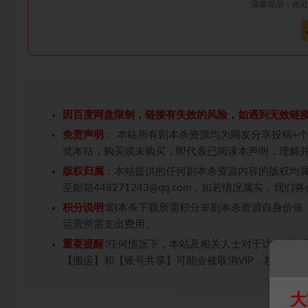
温馨提示：此
因百度网盘限制，链接有失效的风险，如遇到无效链
免责声明
： 本站所有剧本杀资源均为网友分享投稿+
览本站，购买或未购买，即代表已阅读本声明，理解
版权归属
：本站提供的任何剧本杀资源内容的版权均
至邮箱448271243@qq.com，如若情况属实，
积分说明
∶剧本杀下载所需积分非剧本杀资源自身价值
运营所需支出费用。
重要提醒
∶任何情况下，本站及相关人士对于访问或购
【搬运】和【账号共享】可能会被取消VIP，恕不另行
大