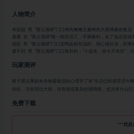
人物简介
布脱脱 男 “善云酒肆”门口烤肉摊摊主兼烤肉大师傅兼收银员
扈扈 女 “善云酒肆”唯一跑堂员工，手脚麻利，化了妆还是很
胡软 男 “善云酒肆”门口卖鸭血粉丝汤的，用心做好汤，距
廖不到 男 “善云酒肆”门口算卦的，“小盆友，你今天有卦”
玩家测评
银子那点事剧本杀抱着疑惑的心理开了本“生活已经很苦涩今
轻松。没有深仇大恨，没有错综复杂的感情线，也没有什么打
免费下载
***此