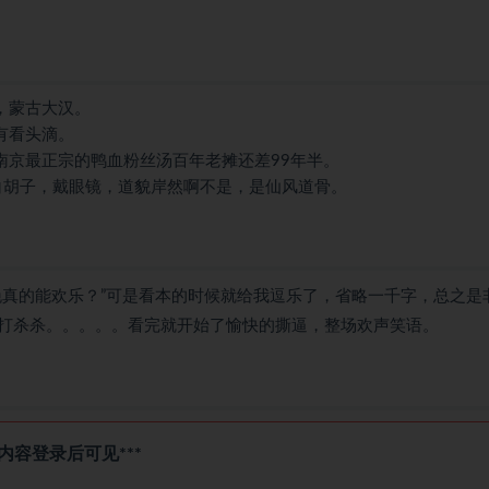
，蒙古大汉。
有看头滴。
离南京最正宗的鸭血粉丝汤百年老摊还差99年半。
，白胡子，戴眼镜，道貌岸然啊不是，是仙风道骨。
晚真的能欢乐？”可是看本的时候就给我逗乐了，省略一千字，总之是
打杀杀。。。。。看完就开始了愉快的撕逼，整场欢声笑语。
处内容登录后可见***