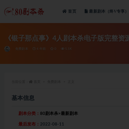
首页
最新剧本（终V专享）
全部
《银子那点事》4人剧本杀电子版完整资
免费剧本
4 年前
0
5.5K
当前位置：
首页
免费剧本
正文
基本信息
剧本分类：
80剧本杀
>
最新剧本
最后发布：
2022-08-11