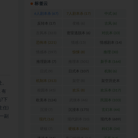
标签云
6人剧本杀
(67)
7人剧本杀
(17)
中式
(6)
反转本
(17)
变格
(6)
古风
(6)
古风本
(323)
密室逃脱本
(6)
对抗本
(33)
恐怖本
(221)
情感
(15)
情感剧本
(14)
情感本
(597)
惊悚
(8)
推理
(30)
推理剧本
(7)
推理本
(501)
新手本
(164)
日式
(9)
日式本
(107)
机制
(6)
机制本
(313)
架空
(8)
架空历史本
处。
(102)
校园本
(45)
欢乐
(8)
欢乐本
(317)
 有
?下
欧美本
(124)
武侠本
(46)
民国本
(103)
主任)
沉浸
(7)
沉浸本
(175)
玄幻本
(44)
都一副
现代
(16)
现代剧本
(10)
现代本
(689)
硬核
(7)
硬核本
(286)
科幻本
(34)