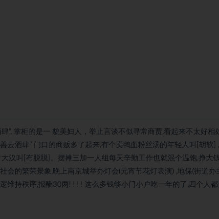
酒肆”, 掌柜的是一 貌美妇人，举止言谈不似寻常商贾,看起来不太好相
”善云酒肆” 门口的商贩多了起来,有个卖鸭血粉丝汤的年轻人叫[胡软] ,
古大汉叫[布脱脱]。摆摊三加一人组每天辛勤工作也就混个温饱,挣大钱
谐社会的繁荣景象,晚上南京城举办灯会(元宵节花灯表演) ,地保(街道办
秩序,报酬30两! ! ! ! 这么多钱够小门小户吃一年的了,四个人