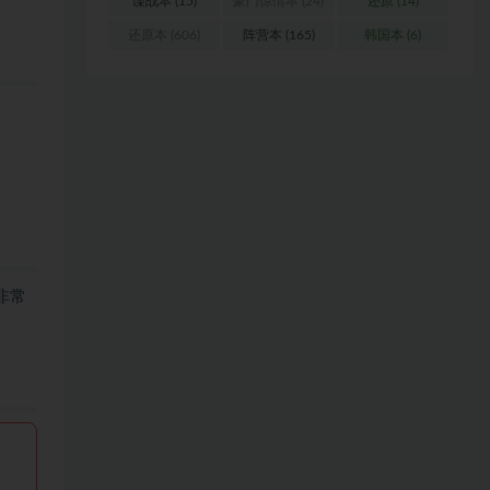
谍战本
(15)
豪门惊情本
(24)
还原
(14)
还原本
(606)
阵营本
(165)
韩国本
(6)
非常