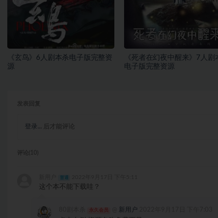
《玄鸟》6人剧本杀电子版完整资
《死者在幻夜中醒来》7人剧
源
电子版完整资源
发表回复
登录...
后才能评论
评论(10)
新用户
2022年9月17日 下午5:11
普通
这个本不能下载哇？
80剧本杀
@
新用户
2022年9月17日 下午7:03
永久会员