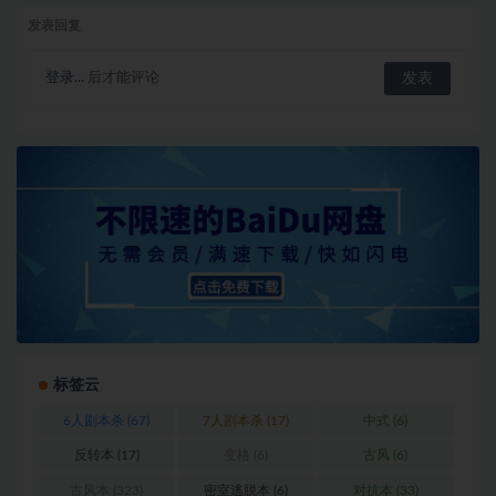
发表回复
登录...
后才能评论
标签云
6人剧本杀
(67)
7人剧本杀
(17)
中式
(6)
反转本
(17)
变格
(6)
古风
(6)
古风本
(323)
密室逃脱本
(6)
对抗本
(33)