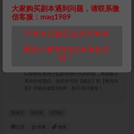
权均属于机关版权或权利人。如有侵权，请发邮
大家购买剧本遇到问题，请联系微
件通知并提供相关证实资料至邮箱
信客服：maq1989
448271243@qq.com，如若情况属实，我们将
会在三天内下架相关剧本攻略。
平本台已稳定运行五年多
积分说明
∶剧本杀下载所需积分非剧本杀资源自
身价值，本站积分为本站收取的赞助费，用于本
感谢大家对80剧本杀的支
站整理资料的时间成本及网站运营所需支出费
持！
用。
重要提醒
∶任何情况下，本站及相关人士对于访
问或购买使用引起的任何行为和纠纷，本站概不
承担任何责任。未经许可的【搬运】和【账号共
享】可能会被取消VIP，恕不另行通知！
情感本
现代本
还原本
打赏
收藏
链接