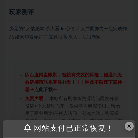
玩家测评
少见的4人情感本 杀人看dm心情 四人共同努力一起完成作
品 结果却被弄坏了 立意很高 杀人手法很新颖~
因百度网盘限制，链接有失效的风险，如遇到无
效链接请联系客服补发！！！网盘不限速下载神
器→
点此下载
←
免责声明
： 本站所有剧本杀资源均为网友分享
投稿+个人整理而来，仅供学习研究使用，请勿
用于商业用途!任何人访问、浏览本站，购买或
未购买，即代表已阅读本声明，理解并同意受本
×
网站支付已正常恢复！
条约约束，并遵守所有适用的法律法规。
版权归属
：本站提供的任何剧本杀资源内容的版