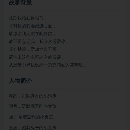
故事背景
此刻我站在你眼前，
将对你的爱埋藏进心底，
请原谅我无法在此停留，
请不要忘记我，我会永远爱你。
花会枯菱，爱却恒久不灭
请带上这些永不凋谢的项链，
从黑暗中寻找出那一束充满爱的芬芳吧…
人物简介
海杰，沉默寡言的小男孩
明月，沉默寡言的小女孩
强子,拿着宝剑的小男孩
嘉嘉，抱着兔子的小女孩