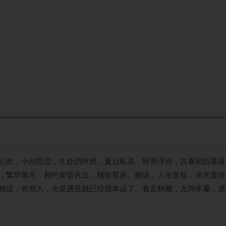
心欢，小别思恋，久处仍怦然，夏日私语，暗香浮动，共看初阳暮落
，繁华落尽，相约黄昏共立，顾盼星辰。她说，人生苦短，余光是你
她说，有些人，光是遇见就已经很幸运了。春去秋藏，无间冬夏，遇