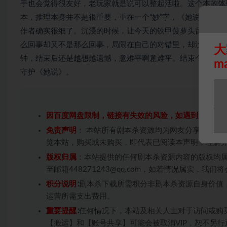
手也会觉得很友好，老玩家就是说可以整起活啦。这个本的体
本，推理本身并不是很重要，重在一个“妙”字，《她说》的
作者确实很细了。沉浸的时候，让今天的铁甲菠萝头留下了眼
么回事却又不是那么回事，局限在自己的对错里，却没和身边
大
钟，结束后还是越想越遗憾，意难平啊意难平。结束个人情感
m
守护《她说》。
因百度网盘限制，链接有失效的风险，如遇到无效链
免责声明
： 本站所有剧本杀资源均为网友分享投稿+
览本站，购买或未购买，即代表已阅读本声明，理解
版权归属
：本站提供的任何剧本杀资源内容的版权均
至邮箱448271243@qq.com，如若情况属实，
积分说明
∶剧本杀下载所需积分非剧本杀资源自身价值
运营所需支出费用。
重要提醒
∶任何情况下，本站及相关人士对于访问或购
【搬运】和【账号共享】可能会被取消VIP，恕不另行