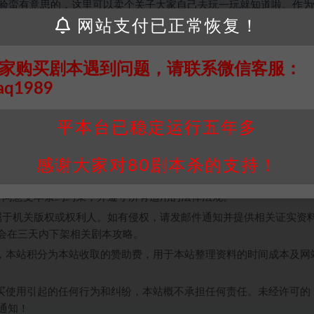
验蛮有意思的，这里可以卖个关子大家自己去玩一玩就知道啦。作为
网站支付已正常恢复！
推理大家是可以一点点去盘细节盘核诡，需要大家一起分享视角，能感
泪，有时候一时的迟疑便造就了终身的遗憾。少年郎稚嫩的成熟，像
的人多建立起联系，于是恍然大悟时也成了意难平时。沉浸输出了十
家购买剧本遇到问题，请联系微信客服：
线后，聚焦到了《她说》，这部的立意比第一部要重，让我们一起聆
aq1989
平本台已稳定运行五年多
接请联系客服补发！！！网盘不限速下载神器→
点此下载
←
感谢大家对80剧本杀的支持！
个人整理而来，仅供学习研究使用，请勿用于商业用途!任何人访问、
并同意受本条约约束，并遵守所有适用的法律法规。
属于机关版权或权利人。如有侵权，请发邮件通知并提供相关证实资
我们将会在三天内下架相关剧本攻略。
，本站积分为本站收取的赞助费，用于本站整理资料的时间成本及网
买使用引起的任何行为和纠纷，本站概不承担任何责任。未经许可的
通知！