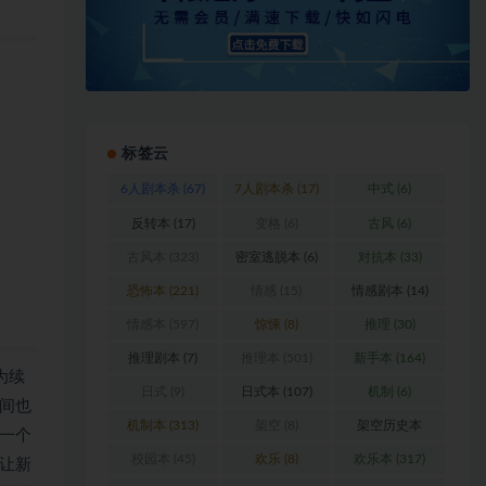
标签云
6人剧本杀
(67)
7人剧本杀
(17)
中式
(6)
反转本
(17)
变格
(6)
古风
(6)
古风本
(323)
密室逃脱本
(6)
对抗本
(33)
恐怖本
(221)
情感
(15)
情感剧本
(14)
情感本
(597)
惊悚
(8)
推理
(30)
推理剧本
(7)
推理本
(501)
新手本
(164)
为续
日式
(9)
日式本
(107)
机制
(6)
间也
机制本
(313)
架空
(8)
架空历史本
一个
(102)
校园本
(45)
欢乐
(8)
欢乐本
(317)
让新