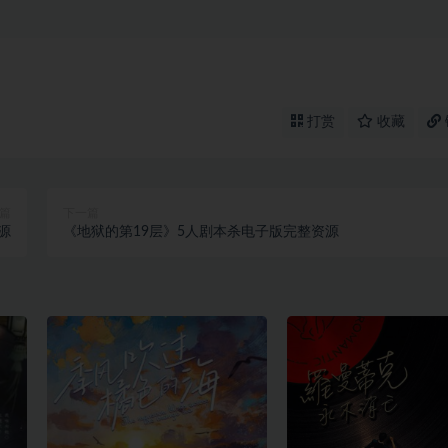
打赏
收藏
篇
下一篇
源
《地狱的第19层》5人剧本杀电子版完整资源