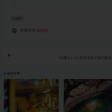
情感本
80剧本杀
永久会员
上一
《话事人》6人剧本杀电子版完整资
相关文章