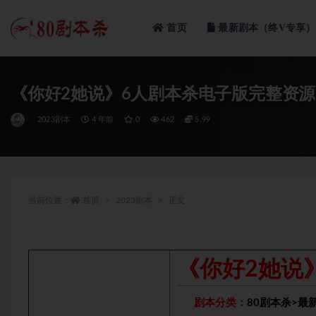
首页
最新剧本（终V专享）
全部
《你好2她说》6人剧本杀电子版完整资源
2023剧本
4 年前
0
462
5.99
当前位置：
首页
2023剧本
正文
《你好2她说
剧本分类：
80剧本杀
>
最