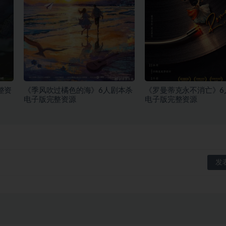
整资
《季风吹过橘色的海》6人剧本杀
《罗曼蒂克永不消亡》6
电子版完整资源
电子版完整资源