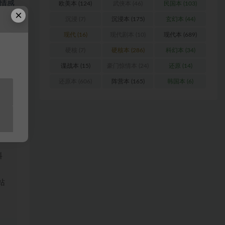
情感
欧美本
(124)
武侠本
(46)
民国本
(103)
×
觉到
沉浸
(7)
沉浸本
(175)
玄幻本
(44)
是那
现代
(16)
现代剧本
(10)
现代本
(689)
分
硬核
(7)
硬核本
(286)
科幻本
(34)
听和
谍战本
(15)
豪门惊情本
(24)
还原
(14)
还原本
(606)
阵营本
(165)
韩国本
(6)
浏
料
站