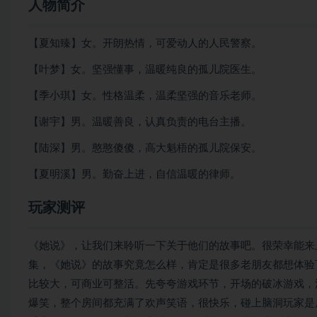
人物简介
【夏知臻】女。开朗热情，可爱动人的人民警察。
【叶梦】女。坚强懂事，温暖纯良的孤儿院医生。
【季小琪】女。性格温柔，温柔坚强的音乐老师。
【谢宇】男。温暖善良，认真负责的电台主播。
【陆深】男。憨憨傻傻，高大魁梧的孤儿院保安。
【夏明溪】男。勤奋上进，自信温暖的律师。
玩家测评
《她说》，让我们来聆听一下关于他们的故事吧。很荣幸能来
集，《她说》的故事究竟怎么样，肯定是很多老朋友都想体验
比较大，可商业可整活。先夸夸游戏环节，开场的破冰游戏，
爆笑，整个房间都充满了欢声笑语，很快乐，碰上脑洞玩家是