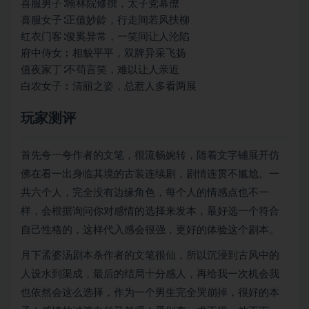
喜服男子∶翰林院修撰，太子党幕僚
喜服女子∶正值妙龄，行走间若风扶柳
红衣门客∶俊奚异常，一笑间让人沦陷
府中侍女︰相貌平平，双牌异采飞扬
值夜家丁∶不苟言笑，难以让人亲近
白农女子︰清丽之姿，总惹人多看两展
玩家测评
首先夸一夸作者的文笔，很流畅婉转，随着文字铺展开仿
佛在看一出身临其境的古装连续剧，剧情连贯不尴尬。一
共六个人，完全没有边缘角色，每个人的情感点也不一
样，会根据询问你对感情的选择来发本，最好选一个符合
自己性格的，这样代入感会很强，更好的体验这个剧本。
月下孟婆汤剧本杀作者的文笔很仙，所以沉浸到古风中的
人设水到渠成，最后的结局十分感人，再给我一次机会我
也依然会这么选择，作为一个男生完全哭崩掉，很好的本