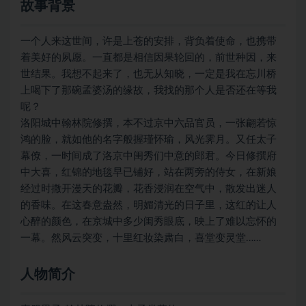
故事背景
一个人来这世间，许是上苍的安排，背负着使命，也携带
着美好的夙愿。一直都是相信因果轮回的，前世种因，来
世结果。我想不起来了，也无从知晓，一定是我在忘川桥
上喝下了那碗孟婆汤的缘故，我找的那个人是否还在等我
呢？
洛阳城中翰林院修撰，本不过京中六品官员，一张翩若惊
鸿的脸，就如他的名字般握瑾怀瑜，风光霁月。又任太子
幕僚，一时间成了洛京中闺秀们中意的郎君。今日修撰府
中大喜，红锦的地毯早已铺好，站在两旁的侍女，在新娘
经过时撒开漫天的花瓣，花香浸润在空气中，散发出迷人
的香味。在这春意盎然，明媚清光的日子里，这红的让人
心醉的颜色，在京城中多少闺秀眼底，映上了难以忘怀的
一幕。然风云突变，十里红妆染肃白，喜堂变灵堂……
人物简介