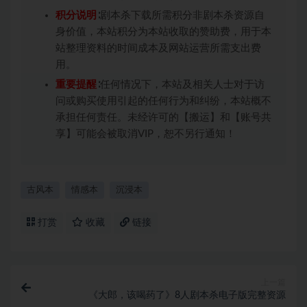
积分说明
∶剧本杀下载所需积分非剧本杀资源自
身价值，本站积分为本站收取的赞助费，用于本
站整理资料的时间成本及网站运营所需支出费
用。
重要提醒
∶任何情况下，本站及相关人士对于访
问或购买使用引起的任何行为和纠纷，本站概不
承担任何责任。未经许可的【搬运】和【账号共
享】可能会被取消VIP，恕不另行通知！
古风本
情感本
沉浸本
打赏
收藏
链接
上一篇
《大郎，该喝药了》8人剧本杀电子版完整资源