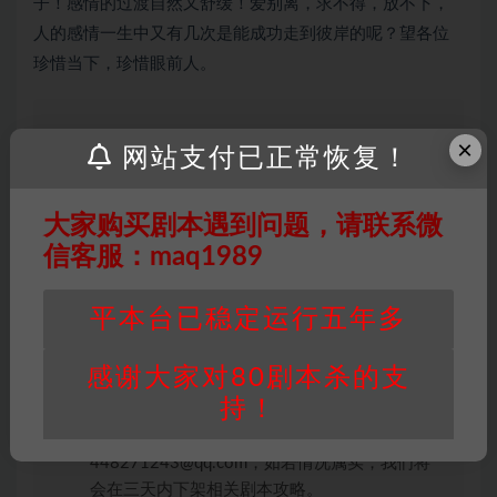
子！感情的过渡自然又舒缓！爱别离，求不得，放不下，
人的感情一生中又有几次是能成功走到彼岸的呢？望各位
珍惜当下，珍惜眼前人。
×
网站支付已正常恢复！
因百度网盘限制，链接有失效的风险，如遇到无
效链接请联系客服补发！！！网盘不限速下载神
器→
点此下载
←
大家购买剧本遇到问题，请联系微
免责声明
： 本站所有剧本杀资源均为网友分享
信客服：maq1989
投稿+个人整理而来，仅供学习研究使用，请勿
用于商业用途!任何人访问、浏览本站，购买或
平本台已稳定运行五年多
未购买，即代表已阅读本声明，理解并同意受本
条约约束，并遵守所有适用的法律法规。
感谢大家对80剧本杀的支
版权归属
：本站提供的任何剧本杀资源内容的版
持！
权均属于机关版权或权利人。如有侵权，请发邮
件通知并提供相关证实资料至邮箱
448271243@qq.com，如若情况属实，我们将
会在三天内下架相关剧本攻略。