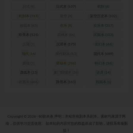
日式
(9)
日式本
(107)
机制
(6)
机制本
(313)
架空
(8)
架空历史本
(102)
校园本
(45)
欢乐
(8)
欢乐本
(317)
欧美本
(124)
武侠本
(46)
民国本
(103)
沉浸
(7)
沉浸本
(175)
玄幻本
(44)
现代
(16)
现代剧本
(10)
现代本
(689)
硬核
(7)
硬核本
(286)
科幻本
(34)
谍战本
(15)
豪门惊情本
(24)
还原
(14)
还原本
(606)
阵营本
(165)
韩国本
(6)
Copyright © 2026 · 80剧本杀 声明：本站所有剧本杀剧本、素材均来源于网
络，仅供学习交流使用。 如本站的内容对您的权益造成了影响，请联系客服删
除！