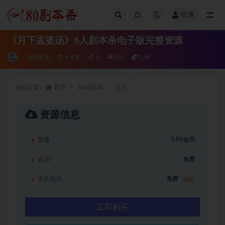
登录
全部
《月下孟婆汤》6人剧本杀电子版完整资源
2023剧本
4 年前
0
253
5.99
当前位置：
首页
2023剧本
正文
资源信息
普通
5.99金币
会员
免费
永久会员
免费
推荐
立即购买