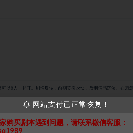
高可以8人一起开。剧情反转，前期节奏欢快，后期情感沉浸。在酒
网站支付已正常恢复！
家购买剧本遇到问题，请联系微信客服：
接请联系客服补发！！！网盘不限速下载神器→
点此下载
←
aq1989
个人整理而来，仅供学习研究使用，请勿用于商业用途!任何人访问、