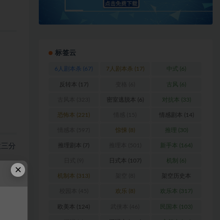
标签云
6人剧本杀
(67)
7人剧本杀
(17)
中式
(6)
反转本
(17)
变格
(6)
古风
(6)
古风本
(323)
密室逃脱本
(6)
对抗本
(33)
恐怖本
(221)
情感
(15)
情感剧本
(14)
情感本
(597)
惊悚
(8)
推理
(30)
意三分
推理剧本
(7)
推理本
(501)
新手本
(164)
日式
(9)
日式本
(107)
机制
(6)
×
机制本
(313)
架空
(8)
架空历史本
(102)
校园本
(45)
欢乐
(8)
欢乐本
(317)
欧美本
(124)
武侠本
(46)
民国本
(103)
浏