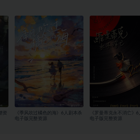
整资
《季风吹过橘色的海》6人剧本杀
《罗曼蒂克永不消亡》6
电子版完整资源
电子版完整资源