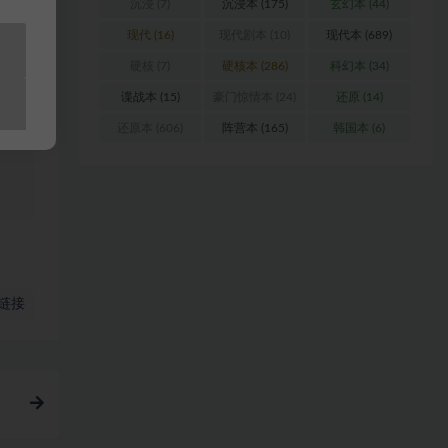
沉浸
(7)
沉浸本
(175)
玄幻本
(44)
现代
(16)
现代剧本
(10)
现代本
(689)
料
硬核
(7)
硬核本
(286)
科幻本
(34)
站
谍战本
(15)
豪门惊情本
(24)
还原
(14)
还原本
(606)
阵营本
(165)
韩国本
(6)
链接