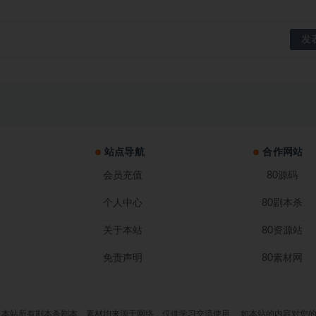
站点导航
合作网站
会员充值
80源码
个人中心
80剧本杀
关于本站
80资源站
免责声明
80素材网
 80剧本杀 声明：本站所有剧本杀剧本、素材均来源于网络，仅供学习交流使用。 如本站的内容