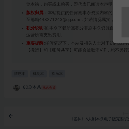
览本站，购买或未购买，即代表已阅读本声明，理解
版权归属
：本站提供的任何剧本杀资源内容的版权均
至邮箱448271243@qq.com，如若情况属实，
积分说明
∶剧本杀下载所需积分非剧本杀资源自身价值
运营所需支出费用。
重要提醒
∶任何情况下，本站及相关人士对于访问或购
【搬运】和【账号共享】可能会被取消VIP，恕不另行
情感本
机制本
欢乐本
80剧本杀
永久会员
上一
《雀神》6人剧本杀电子版完整资