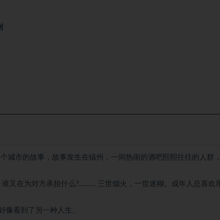
制
一个城市的故事，故事发生在镇州，一间热闹的酒吧熙熙往往的人群
又在为对方承担什么?.….…. 三世烟火，一世迷糊。成年人总喜欢
好像看到了另一种人生。