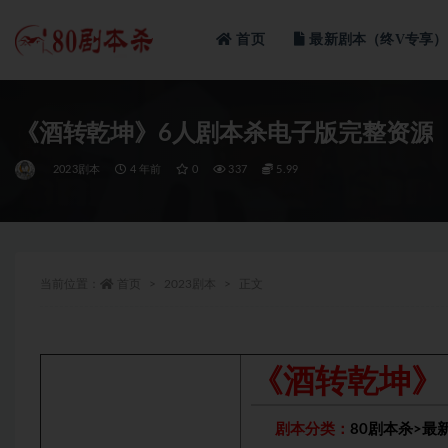
首页
最新剧本（终V专享）
全部
《酒转乾坤》6人剧本杀电子版完整资源
2023剧本
4 年前
0
337
5.99
当前位置：
首页
2023剧本
正文
《酒转乾坤》
剧本分类：
80剧本杀
>
最