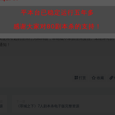
并同意受本条约约束，并遵守所有适用的法律法规。
属于机关版权或权利人。如有侵权，请发邮件通知并提供相关证实资
平本台已稳定运行五年多
我们将会在三天内下架相关剧本攻略。
，本站积分为本站收取的赞助费，用于本站整理资料的时间成本及网
感谢大家对80剧本杀的支持！
买使用引起的任何行为和纠纷，本站概不承担任何责任。未经许可的
通知！
打赏
收藏
篇
下一篇
源
《罪城之下》7人剧本杀电子版完整资源