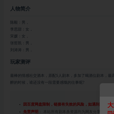
人物简介
陈毅：男，
李思甜：女，
宋媛：女，
张哲凯：男，
刘涛涛：男，
玩家测评
最棒的情感社交酒本，原配5人剧本，多加了喝酒位剧本，最
醉的时候，谁还没有一段需要感慨的往事呢?
大
因百度网盘限制，链接有失效的风险，如遇到无效链
m
免责声明
： 本站所有剧本杀资源均为网友分享投稿+