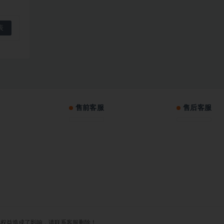
售前客服
售后客服
对您的权益造成了影响，请联系客服删除！