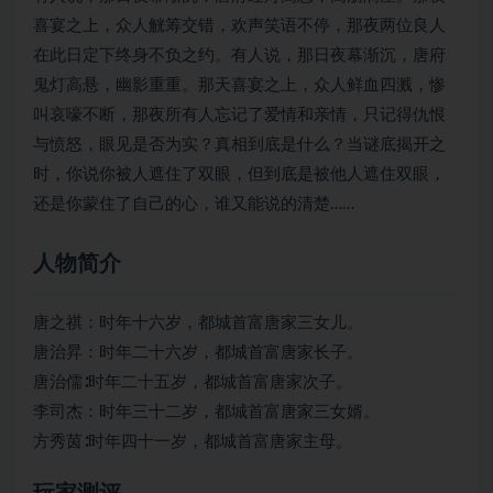
喜宴之上，众人觥筹交错，欢声笑语不停，那夜两位良人
在此日定下终身不负之约。有人说，那日夜幕渐沉，唐府
鬼灯高悬，幽影重重。那天喜宴之上，众人鲜血四溅，惨
叫哀嚎不断，那夜所有人忘记了爱情和亲情，只记得仇恨
与愤怒，眼见是否为实？真相到底是什么？当谜底揭开之
时，你说你被人遮住了双眼，但到底是被他人遮住双眼，
还是你蒙住了自己的心，谁又能说的清楚……
人物简介
唐之祺：时年十六岁，都城首富唐家三女儿。
唐治昇：时年二十六岁，都城首富唐家长子。
唐治儒∶时年二十五岁，都城首富唐家次子。
李司杰：时年三十二岁，都城首富唐家三女婿。
方秀茵∶时年四十一岁，都城首富唐家主母。