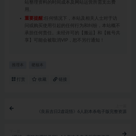
站整理资料的时间成本及网站运营所需支出费
用。
重要提醒
∶任何情况下，本站及相关人士对于访
问或购买使用引起的任何行为和纠纷，本站概不
承担任何责任。未经许可的【搬运】和【账号共
享】可能会被取消VIP，恕不另行通知！
推理本
硬核本
打赏
收藏
链接
上一篇
《良辰吉日2虚花悟》6人剧本杀电子版完整资源
下一篇