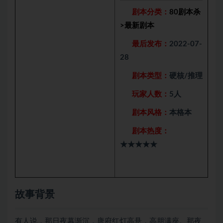
剧本分类：
80剧本杀
>
最新剧本
最后发布：
2022-07-
28
剧本类型：
硬核/推理
玩家人数：
5人
剧本风格：
本格本
剧本热度：
★★★★★
故事背景
有人说，那日夜幕渐沉，唐府红灯高悬，高朋满座。那夜