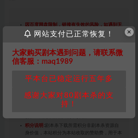
因百度网盘限制，链接有失效的风险，如遇到无
×
效链接请联系客服补发！！！网盘不限速下载神
网站支付已正常恢复！
器→
点此下载
←
免责声明
： 本站所有剧本杀资源均为网友分享
大家购买剧本遇到问题，请联系微
投稿+个人整理而来，仅供学习研究使用，请勿
信客服：maq1989
用于商业用途!任何人访问、浏览本站，购买或
未购买，即代表已阅读本声明，理解并同意受本
平本台已稳定运行五年多
条约约束，并遵守所有适用的法律法规。
版权归属
：本站提供的任何剧本杀资源内容的版
感谢大家对80剧本杀的支
权均属于机关版权或权利人。如有侵权，请发邮
件通知并提供相关证实资料至邮箱
持！
448271243@qq.com，如若情况属实，我们将
会在三天内下架相关剧本攻略。
积分说明
∶剧本杀下载所需积分非剧本杀资源自
身价值，本站积分为本站收取的赞助费，用于本