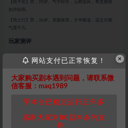
【陆予安】男，29岁。气宇轩昂，玉树临风，尊贵雅致，
如诗似画。
【简士行】男，36岁。资颜俊美，才华横溢，温文尔雅，
气度不凡。
玩家测评
.
×
网站支付已正常恢复！
大家购买剧本遇到问题，请联系微
因百度网盘限制，链接有失效的风险，如遇到无
信客服：maq1989
效链接请联系客服补发！！！网盘不限速下载神
器→
点此下载
←
平本台已稳定运行五年多
免责声明
： 本站所有剧本杀资源均为网友分享
投稿+个人整理而来，仅供学习研究使用，请勿
感谢大家对80剧本杀的支
用于商业用途!任何人访问、浏览本站，购买或
未购买，即代表已阅读本声明，理解并同意受本
持！