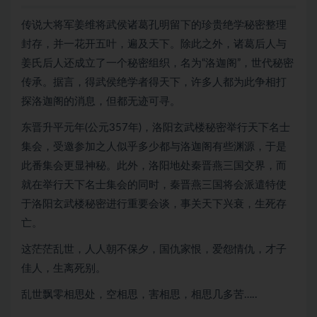
传说大将军姜维将武侯诸葛孔明留下的珍贵绝学秘密整理
封存，并一花开五叶，遍及天下。除此之外，诸葛后人与
姜氏后人还成立了一个秘密组织，名为“洛迦阁”，世代秘密
传承。据言，得武侯绝学者得天下，许多人都为此争相打
探洛迦阁的消息，但都无迹可寻。
东晋升平元年(公元357年)，洛阳玄武楼秘密举行天下名士
集会，受邀参加之人似乎多少都与洛迦阁有些渊源，于是
此番集会更显神秘。此外，洛阳地处秦晋燕三国交界，而
就在举行天下名士集会的同时，秦晋燕三国将会派遣特使
于洛阳玄武楼秘密进行重要会谈，事关天下兴衰，生死存
亡。
这茫茫乱世，人人朝不保夕，国仇家恨，爱怨情仇，才子
佳人，生离死别。
乱世飘零相思处，空相思，害相思，相思几多苦…..