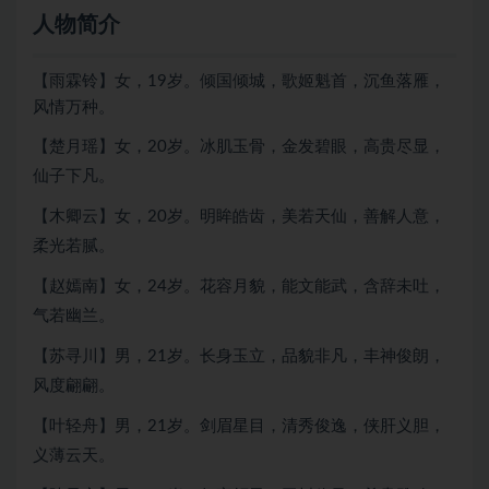
人物简介
【雨霖铃】女，19岁。倾国倾城，歌姬魁首，沉鱼落雁，
风情万种。
【楚月瑶】女，20岁。冰肌玉骨，金发碧眼，高贵尽显，
仙子下凡。
【木卿云】女，20岁。明眸皓齿，美若天仙，善解人意，
柔光若腻。
【赵嫣南】女，24岁。花容月貌，能文能武，含辞未吐，
气若幽兰。
【苏寻川】男，21岁。长身玉立，品貌非凡，丰神俊朗，
风度翩翩。
【叶轻舟】男，21岁。剑眉星目，清秀俊逸，侠肝义胆，
义薄云天。