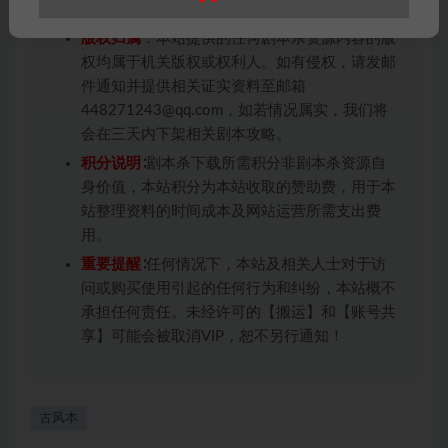
条约约束，并遵守所有适用的法律法规。
版权归属
：本站提供的任何剧本杀资源内容的版
权均属于机关版权或权利人。如有侵权，请发邮
件通知并提供相关证实资料至邮箱
448271243@qq.com，如若情况属实，我们将
会在三天内下架相关剧本攻略。
积分说明
∶剧本杀下载所需积分非剧本杀资源自
身价值，本站积分为本站收取的赞助费，用于本
站整理资料的时间成本及网站运营所需支出费
用。
重要提醒
∶任何情况下，本站及相关人士对于访
问或购买使用引起的任何行为和纠纷，本站概不
承担任何责任。未经许可的【搬运】和【账号共
享】可能会被取消VIP，恕不另行通知！
古风本