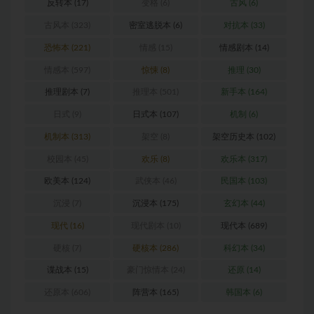
反转本
(17)
变格
(6)
古风
(6)
古风本
(323)
密室逃脱本
(6)
对抗本
(33)
恐怖本
(221)
情感
(15)
情感剧本
(14)
情感本
(597)
惊悚
(8)
推理
(30)
推理剧本
(7)
推理本
(501)
新手本
(164)
日式
(9)
日式本
(107)
机制
(6)
机制本
(313)
架空
(8)
架空历史本
(102)
校园本
(45)
欢乐
(8)
欢乐本
(317)
欧美本
(124)
武侠本
(46)
民国本
(103)
沉浸
(7)
沉浸本
(175)
玄幻本
(44)
现代
(16)
现代剧本
(10)
现代本
(689)
硬核
(7)
硬核本
(286)
科幻本
(34)
谍战本
(15)
豪门惊情本
(24)
还原
(14)
还原本
(606)
阵营本
(165)
韩国本
(6)