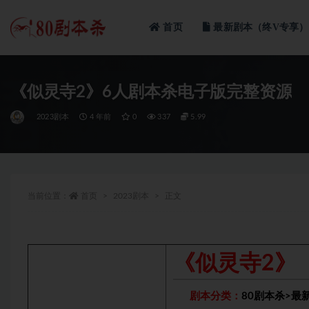
首页
最新剧本（终V专享）
全部
《似灵寺2》6人剧本杀电子版完整资源
2023剧本
4 年前
0
337
5.99
当前位置：
首页
2023剧本
正文
《似灵寺2》
剧本分类：
80剧本杀
>
最