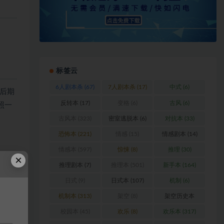
标签云
6人剧本杀
(67)
7人剧本杀
(17)
中式
(6)
后期
反转本
(17)
变格
(6)
古风
(6)
照一
古风本
(323)
密室逃脱本
(6)
对抗本
(33)
恐怖本
(221)
情感
(15)
情感剧本
(14)
情感本
(597)
惊悚
(8)
推理
(30)
×
推理剧本
(7)
推理本
(501)
新手本
(164)
日式
(9)
日式本
(107)
机制
(6)
浏
机制本
(313)
架空
(8)
架空历史本
(102)
校园本
(45)
欢乐
(8)
欢乐本
(317)
料