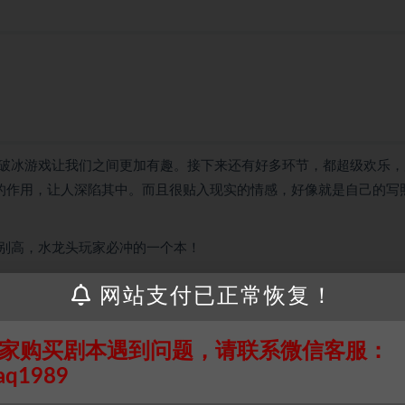
破冰游戏让我们之间更加有趣。接下来还有好多环节，都超级欢乐，
的作用，让人深陷其中。而且很贴入现实的情感，好像就是自己的写
别高，水龙头玩家必冲的一个本！
网站支付已正常恢复！
接请联系客服补发！！！网盘不限速下载神器→
点此下载
←
家购买剧本遇到问题，请联系微信客服：
个人整理而来，仅供学习研究使用，请勿用于商业用途!任何人访问、
aq1989
并同意受本条约约束，并遵守所有适用的法律法规。
属于机关版权或权利人。如有侵权，请发邮件通知并提供相关证实资