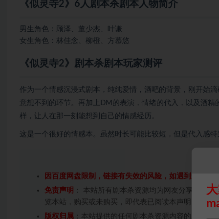
《似灵寺2》6人剧本杀剧本人物简介
男生角色：顾泽、董少杰、叶谦
女生角色：林佳念、柳橙、方慕悠
《似灵寺2》剧本杀剧本玩家测评
作为一个情感沉浸式剧本，纯纯爱情，酒吧的背景，刚开始滴
意想不到的环节。再加上DM的表演，情绪的代入，以及酒精
样，让人在那一刻能想到自己的情感经历。
这是一个很好的情感本。虽然时长可能比较短，但是代入感特
因百度网盘限制，链接有失效的风险，如遇到无效链
大
免责声明
： 本站所有剧本杀资源均为网友分享投稿+
m
览本站，购买或未购买，即代表已阅读本声明，理解
版权归属
：本站提供的任何剧本杀资源内容的版权均