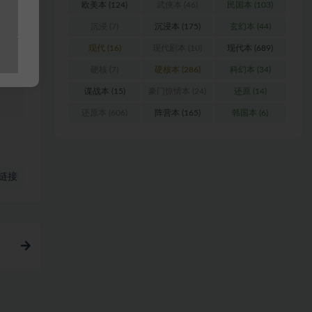
欧美本
(124)
武侠本
(46)
民国本
(103)
沉浸
(7)
沉浸本
(175)
玄幻本
(44)
站
现代
(16)
现代剧本
(10)
现代本
(689)
硬核
(7)
硬核本
(286)
科幻本
(34)
谍战本
(15)
豪门惊情本
(24)
还原
(14)
还原本
(606)
阵营本
(165)
韩国本
(6)
链接