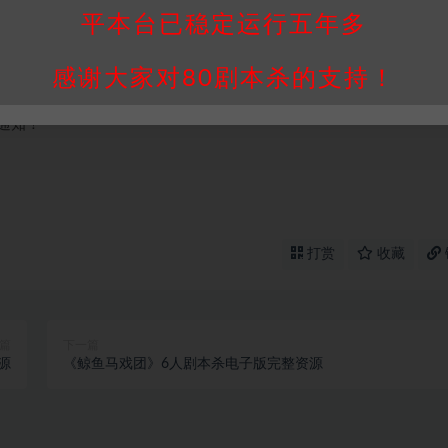
我们将会在三天内下架相关剧本攻略。
平本台已稳定运行五年多
，本站积分为本站收取的赞助费，用于本站整理资料的时间成本及网
感谢大家对80剧本杀的支持！
买使用引起的任何行为和纠纷，本站概不承担任何责任。未经许可的
通知！
打赏
收藏
篇
下一篇
源
《鲸鱼马戏团》6人剧本杀电子版完整资源