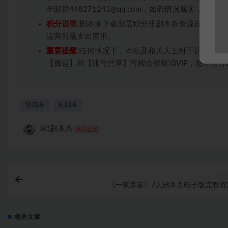
至邮箱448271243@qq.com，如若情况属实，
积分说明
∶剧本杀下载所需积分非剧本杀资源自身价值
运营所需支出费用。
重要提醒
∶任何情况下，本站及相关人士对于访问或购
【搬运】和【账号共享】可能会被取消VIP，恕不另行
情感本
机制本
80剧本杀
永久会员
上一
《一夜暴富》7人剧本杀电子版完整资
相关文章