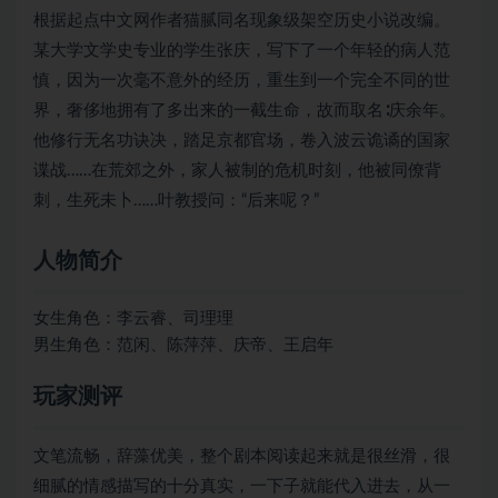
根据起点中文网作者猫腻同名现象级架空历史小说改编。
某大学文学史专业的学生张庆，写下了一个年轻的病人范
慎，因为一次毫不意外的经历，重生到一个完全不同的世
界，奢侈地拥有了多出来的一截生命，故而取名∶庆余年。
他修行无名功诀决，踏足京都官场，卷入波云诡谲的国家
谍战……在荒郊之外，家人被制的危机时刻，他被同僚背
刺，生死未卜……叶教授问：“后来呢？”
人物简介
女生角色：李云睿、司理理
男生角色：范闲、陈萍萍、庆帝、王启年
玩家测评
文笔流畅，辞藻优美，整个剧本阅读起来就是很丝滑，很
细腻的情感描写的十分真实，一下子就能代入进去，从一