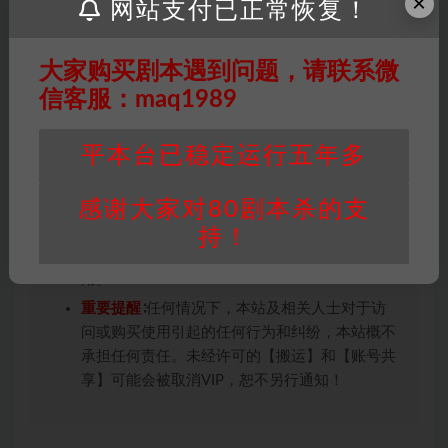
×
用于商业用途!任何人访问、浏览本站，购买或
网站支付已正常恢复！
未购买，即代表已阅读本声明，理解并同意受本
条约约束，并遵守所有适用的法律法规。
大家购买剧本遇到问题，请联系微
版权归属
：本站提供的任何剧本杀资源内容的版
信客服：maq1989
权均属于机关版权或权利人。如有侵权，请发邮
件通知并提供相关证实资料至邮箱
平本台已稳定运行五年多
448271243@qq.com，如若情况属实，我们将
会在三天内下架相关剧本攻略。
感谢大家对80剧本杀的支
积分说明
∶剧本杀下载所需积分非剧本杀资源自
身价值，本站积分为本站收取的赞助费，用于本
持！
站整理资料的时间成本及网站运营所需支出费
用。
重要提醒
∶任何情况下，本站及相关人士对于访
问或购买使用引起的任何行为和纠纷，本站概不
承担任何责任。未经许可的【搬运】和【账号共
享】可能会被取消VIP，恕不另行通知！