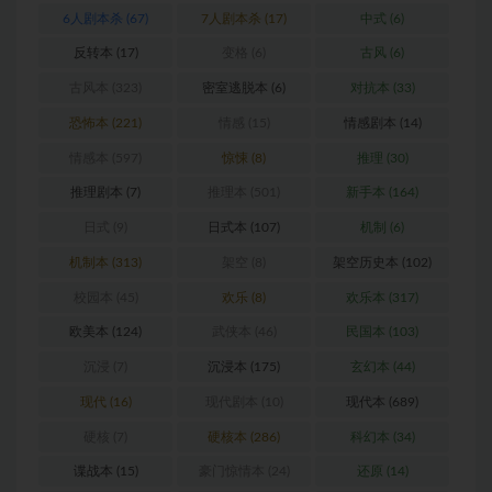
6人剧本杀
(67)
7人剧本杀
(17)
中式
(6)
反转本
(17)
变格
(6)
古风
(6)
古风本
(323)
密室逃脱本
(6)
对抗本
(33)
恐怖本
(221)
情感
(15)
情感剧本
(14)
情感本
(597)
惊悚
(8)
推理
(30)
推理剧本
(7)
推理本
(501)
新手本
(164)
日式
(9)
日式本
(107)
机制
(6)
机制本
(313)
架空
(8)
架空历史本
(102)
校园本
(45)
欢乐
(8)
欢乐本
(317)
欧美本
(124)
武侠本
(46)
民国本
(103)
沉浸
(7)
沉浸本
(175)
玄幻本
(44)
现代
(16)
现代剧本
(10)
现代本
(689)
硬核
(7)
硬核本
(286)
科幻本
(34)
谍战本
(15)
豪门惊情本
(24)
还原
(14)