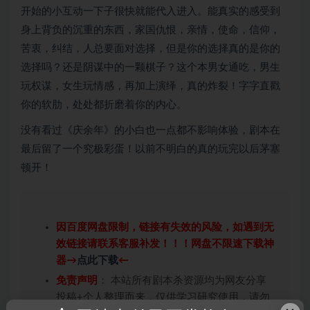
开始的小互动一下子很快就能代入进入。能真实的感受到
身上背负的沉重的东西，家国仇恨，亲情，使命，信仰，
苦衷，纠结，人总要面对选择，但是你的选择真的是你的
选择吗？还是阴谋中的一颗棋子？这个本男女通吃，男生
玩权谋，女生玩情感，再加上演绎，真的炸裂！字字直戳
你的软肋，处处都折磨着你的内心。
没有看过《庆余年》的小白也一点都不影响体验，剧本在
最后留了一个究极彩蛋！以前不明白的真的玩完以后茅塞
顿开！
因百度网盘限制，链接有失效的风险，如遇到无
效链接请联系客服补发！！！网盘不限速下载神
器→
点此下载
←
免责声明
： 本站所有剧本杀资源均为网友分享
投稿+个人整理而来，仅供学习研究使用，请勿