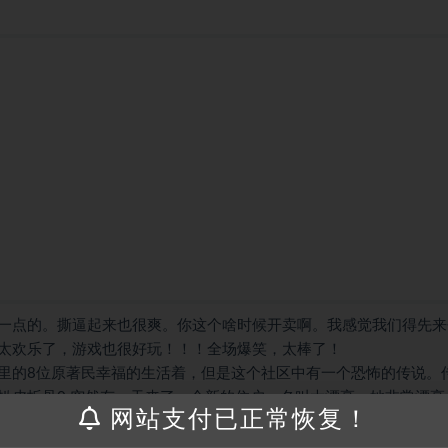
一点的。撕逼起来也很爽。你这个啥时候开卖啊。我感觉我们得先来
太欢乐了，游戏也很好玩！！！全场爆笑，太棒了！
里的8位原著民幸福的生活着，但是这个社区中有一个恐怖的传说。
扒皮拆骨0.突然有一天来了一个新的住户，名叫大漂亮，她非常漂亮
网站支付已正常恢复！
带走了。后来，有人在垃圾房，找到了她的尸骨，大家都很害怕，每
吃了，凶手会是原住民中的某一位吗?故事中的反转和推凶都需要玩