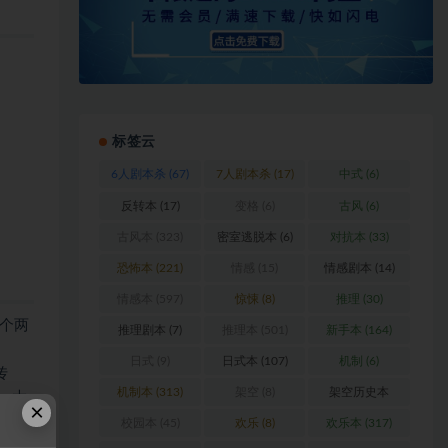
标签云
6人剧本杀
(67)
7人剧本杀
(17)
中式
(6)
反转本
(17)
变格
(6)
古风
(6)
古风本
(323)
密室逃脱本
(6)
对抗本
(33)
恐怖本
(221)
情感
(15)
情感剧本
(14)
情感本
(597)
惊悚
(8)
推理
(30)
个两
推理剧本
(7)
推理本
(501)
新手本
(164)
日式
(9)
日式本
(107)
机制
(6)
传
机制本
(313)
架空
(8)
架空历史本
，大
×
天都
(102)
校园本
(45)
欢乐
(8)
欢乐本
(317)
家脑