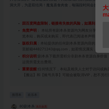
洞大开，为是双结局！魔鬼喜食肉食，每隔段时间会挑走一个
大
m
因百度网盘限制，链接有失效的风险，如遇到无效链
免责声明
： 本站所有剧本杀资源均为网友分享投稿+
览本站，购买或未购买，即代表已阅读本声明，理解
版权归属
：本站提供的任何剧本杀资源内容的版权均
至邮箱448271243@qq.com，如若情况属实，
积分说明
∶剧本杀下载所需积分非剧本杀资源自身价值
运营所需支出费用。
重要提醒
∶任何情况下，本站及相关人士对于访问或购
【搬运】和【账号共享】可能会被取消VIP，恕不另行
推理本
欢乐本
80剧本杀
永久会员