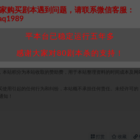
幸运儿。所以，我们也给了另外7个玩家次战胜魔鬼的机会。
家购买剧本遇到问题，请联系微信客服：
aq1989
接请联系客服补发！！！网盘不限速下载神器→
点此下载
←
平本台已稳定运行五年多
个人整理而来，仅供学习研究使用，请勿用于商业用途!任何人访问、
并同意受本条约约束，并遵守所有适用的法律法规。
感谢大家对80剧本杀的支持！
属于机关版权或权利人。如有侵权，请发邮件通知并提供相关证实资
我们将会在三天内下架相关剧本攻略。
，本站积分为本站收取的赞助费，用于本站整理资料的时间成本及网
买使用引起的任何行为和纠纷，本站概不承担任何责任。未经许可的
通知！
打赏
收藏