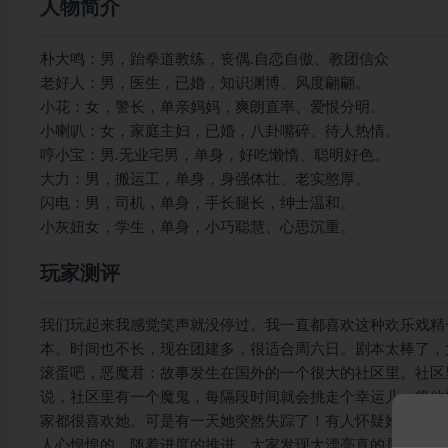
人物简介
朴大鸣：男，跆拳道教练，丧偶.自恋自傲、教团信众
老好人：男，医生，已婚，知识渊博、风度翩翩。
小花：女，警长，单亲妈妈，爽朗直率、爱恨分明。
小喇叭：女，家庭主妇，已婚，八卦嘴碎、待人热情。
哼小宝：男.无业宅男，单身，好吃懒惰、聪明好色。
大力：男，搬运工，单身，身强体壮、老实憨厚。
闪电：男，司机，单身，手长腿长，绅士温和。
小灰妞女，学生，单身，小巧聪慧、心思沉重。
玩家测评
我们玩起来我感觉笑声就没停过。我一直都喜欢这种欢乐戏精
本。时间也不长，现在团建多，很适合周六日。剧本太棒了，
滚蛋吧，恶魔君：故事发生在国外的一个很大的社区里。社区
说，社区里有一个魔鬼，每隔段时间就会挑走个幸运儿，将他
家都很喜欢她。可是有一天她突然失踪了！有人怀疑她被魔鬼
人心惶惶的。随着进度的推进，大家发现大漂亮真的是被魔鬼