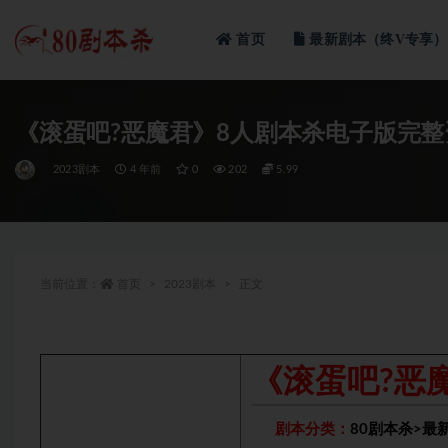
首页
最新剧本（终V专享）
全部
《滚蛋吧?恶魔君》8人剧本杀电子版完整
2023剧本
4 年前
0
202
5.99
当前位置：
首页
2023剧本
正文
《滚蛋吧?恶
剧本分类：
80剧本杀
>
最