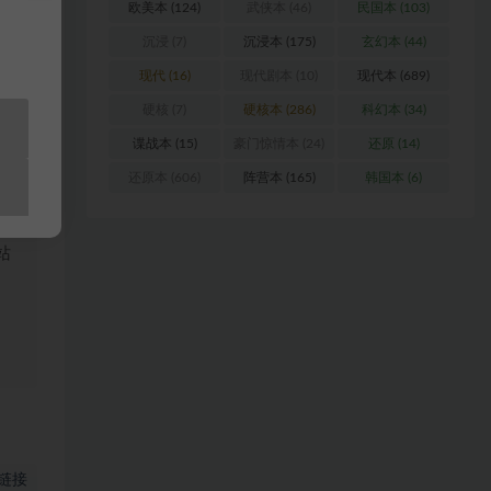
欧美本
(124)
武侠本
(46)
民国本
(103)
沉浸
(7)
沉浸本
(175)
玄幻本
(44)
现代
(16)
现代剧本
(10)
现代本
(689)
硬核
(7)
硬核本
(286)
科幻本
(34)
浏
谍战本
(15)
豪门惊情本
(24)
还原
(14)
还原本
(606)
阵营本
(165)
韩国本
(6)
料
站
链接