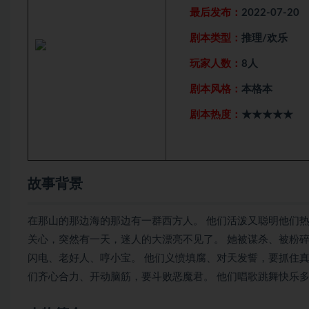
最后发布：
2022-07-20
剧本类型：
推理/欢乐
玩家人数：
8人
剧本风格：
本格本
剧本热度：
★★★★★
故事背景
在那山的那边海的那边有一群西方人。 他们活泼又聪明他们
关心，突然有一天，迷人的大漂亮不见了。 她被谋杀、被粉
闪电、老好人、哼小宝。 他们义愤填腐、对天发誓，要抓住
们齐心合力、开动脑筋，要斗败恶魔君。 他们唱歌跳舞快乐