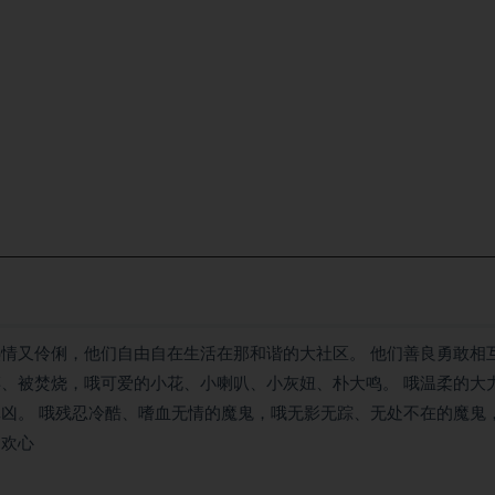
热情又伶俐，他们自由自在生活在那和谐的大社区。 他们善良勇敢相
碎、被焚烧，哦可爱的小花、小喇叭、小灰妞、朴大鸣。 哦温柔的大
真凶。 哦残忍冷酷、嗜血无情的魔鬼，哦无影无踪、无处不在的魔鬼
多欢心