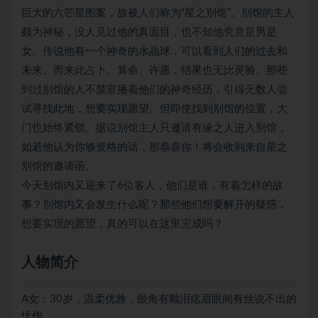
巨大的六芒星图案，故被人们称为“星之别馆”。别馆的主人
颇为神秘，没人见过他的真面目，也不知他究竟是男是
女。传说他有一个神奇的水晶球，可以看到人们的过去和
未来。而来此占卜、算命、许愿，结果也无比灵验。那些
到过别馆的人不禁宣播着他们的神奇经历，引得无数人尝
试寻找此地，想要实现愿望。但即使找到别馆的位置，大
门也始终紧锁。据说别馆主人只邀请有缘之人进入别馆，
如若他认为你够资格的话，那恭喜你！将会收到来自星之
别馆的邀请函。
今天别馆内又迎来了6位客人，他们是谁，有着怎样的故
事？别馆内又会发生什么呢？那些他们想要解开的疑惑，
想要实现的愿望，真的可以在这里完成吗？
人物简介
A女：30岁，温柔优雅，眼角有颗泪痣眉眼间有丝说不出的
忧伤。