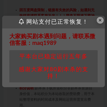
因百度网盘限制，链接有失效的风险，如遇到无
效链接请联系客服补发！！！网盘不限速下载神
×
网站支付已正常恢复！
器→
点此下载
←
免责声明
： 本站所有剧本杀资源均为网友分享
投稿+个人整理而来，仅供学习研究使用，请勿
大家购买剧本遇到问题，请联系微
用于商业用途!任何人访问、浏览本站，购买或
信客服：maq1989
未购买，即代表已阅读本声明，理解并同意受本
条约约束，并遵守所有适用的法律法规。
平本台已稳定运行五年多
版权归属
：本站提供的任何剧本杀资源内容的版
权均属于机关版权或权利人。如有侵权，请发邮
感谢大家对80剧本杀的支
件通知并提供相关证实资料至邮箱
持！
448271243@qq.com，如若情况属实，我们将
会在三天内下架相关剧本攻略。
积分说明
∶剧本杀下载所需积分非剧本杀资源自
身价值，本站积分为本站收取的赞助费，用于本
站整理资料的时间成本及网站运营所需支出费
用。