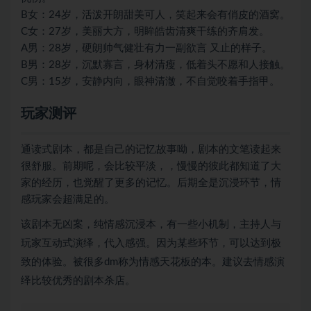
B女：24岁，活泼开朗甜美可人，笑起来会有俏皮的酒窝。
C女：27岁，美丽大方，明眸皓齿清爽干练的齐肩发。
A男：28岁，硬朗帅气健壮有力一副欲言 又止的样子。
B男：28岁，沉默寡言，身材清瘦，低着头不愿和人接触。
C男：15岁，安静内向，眼神清澈，不自觉咬着手指甲。
玩家测评
通读式剧本，都是自己的记忆故事呦，剧本的文笔读起来
很舒服。前期呢，会比较平淡，，慢慢的彼此都知道了大
家的经历，也觉醒了更多的记忆。后期全是沉浸环节，情
感玩家会超满足的。
该剧本无凶案，纯情感沉浸本，有一些小机制，主持人与
玩家互动式演绎，代入感强。因为某些环节，可以达到极
致的体验。被很多dm称为情感天花板的本。建议去情感演
绎比较优秀的剧本杀店。