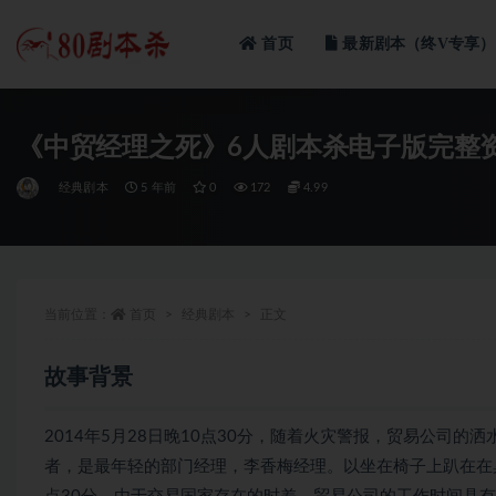
首页
最新剧本（终V专享）
全部
《中贸经理之死》6人剧本杀电子版完整
经典剧本
5 年前
0
172
4.99
当前位置：
首页
经典剧本
正文
故事背景
2014年5月28日晚10点30分，随着火灾警报，贸易公司
者，是最年轻的部门经理，李香梅经理。以坐在椅子上趴在在桌