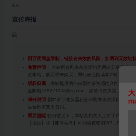
6人
宣传海报
因百度网盘限制，链接有失效的风险，如遇到无效链
免责声明
： 本站所有剧本杀资源均为网友分享投稿+
览本站，购买或未购买，即代表已阅读本声明，理解
版权归属
：本站提供的任何剧本杀资源内容的版权均
至邮箱448271243@qq.com，如若情况属实，
大
积分说明
∶剧本杀下载所需积分非剧本杀资源自身价值
m
运营所需支出费用。
重要提醒
∶任何情况下，本站及相关人士对于访问或购
【搬运】和【账号共享】可能会被取消VIP，恕不另行