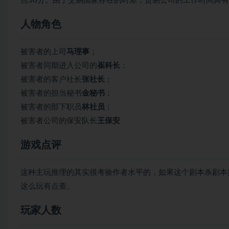
点30分。由于交易国家存在的时差，贸易公司的工作时间具
人物角色
被害者的上司
马理事
；
被害者同期进入公司的
崔科长
；
被害者的客户社长
张社长
；
被害者的担当秘书
金秘书
；
被害者的部下职员
林社员
；
被害者公司的保安队长
王保安
游戏点评
这种主玩推理的其实很考验作者水平的，如果这个剧本杀剧本
这么玩有点斋。
玩家人数