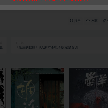
打赏
收藏
篇
下一篇
源
《最后的救赎》8人剧本杀电子版完整资源