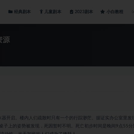
经典剧本
儿童剧本
小白教程
2023剧本
资源
的洒水器开启。楼内人们疏散时只有一个的行踪渺茫。据证实办公室里发
子上的姿势被发现，死因暂时不明。死亡初步时间是晚间9点55分到