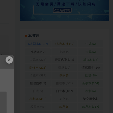
标签云
6人剧本杀
(67)
7人剧本杀
(17)
中式
(6)
反转本
(17)
变格
(6)
古风
(6)
浏
×
古风本
(323)
密室逃脱本
(6)
对抗本
(33)
恐怖本
(221)
情感
(15)
情感剧本
(14)
料
情感本
(597)
惊悚
(8)
推理
(30)
站
推理剧本
(7)
推理本
(501)
新手本
(164)
日式
(9)
日式本
(107)
机制
(6)
机制本
(313)
架空
(8)
架空历史本
(102)
校园本
(45)
欢乐
(8)
欢乐本
(317)