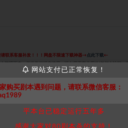
接请联系客服补发！！！网盘不限速下载神器→
点此下载
←
个人整理而来，仅供学习研究使用，请勿用于商业用途!任何人访问、
网站支付已正常恢复！
并同意受本条约约束，并遵守所有适用的法律法规。
属于机关版权或权利人。如有侵权，请发邮件通知并提供相关证实资
我们将会在三天内下架相关剧本攻略。
家购买剧本遇到问题，请联系微信客服：
，本站积分为本站收取的赞助费，用于本站整理资料的时间成本及网
aq1989
买使用引起的任何行为和纠纷，本站概不承担任何责任。未经许可的
平本台已稳定运行五年多
通知！
感谢大家对80剧本杀的支持！