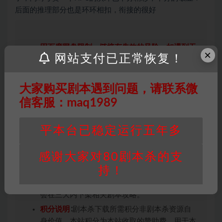
后面的推理部分也是环环相扣，衔接的很好
因百度网盘限制，链接有失效的风险，如遇到无
×
网站支付已正常恢复！
效链接请联系客服补发！！！网盘不限速下载神
器→
点此下载
←
免责声明
： 本站所有剧本杀资源均为网友分享
大家购买剧本遇到问题，请联系微
投稿+个人整理而来，仅供学习研究使用，请勿
信客服：maq1989
用于商业用途!任何人访问、浏览本站，购买或
未购买，即代表已阅读本声明，理解并同意受本
平本台已稳定运行五年多
条约约束，并遵守所有适用的法律法规。
版权归属
：本站提供的任何剧本杀资源内容的版
感谢大家对80剧本杀的支
权均属于机关版权或权利人。如有侵权，请发邮
持！
件通知并提供相关证实资料至邮箱
448271243@qq.com，如若情况属实，我们将
会在三天内下架相关剧本攻略。
积分说明
∶剧本杀下载所需积分非剧本杀资源自
身价值，本站积分为本站收取的赞助费，用于本