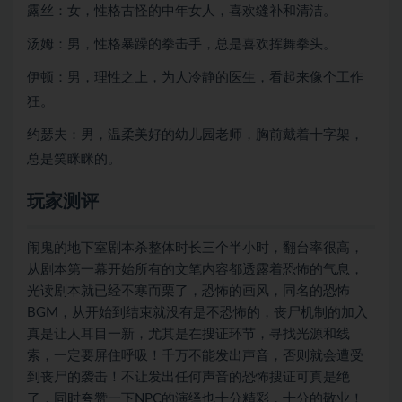
露丝：女，性格古怪的中年女人，喜欢缝补和清洁。
汤姆：男，性格暴躁的拳击手，总是喜欢挥舞拳头。
伊顿：男，理性之上，为人冷静的医生，看起来像个工作
狂。
约瑟夫：男，温柔美好的幼儿园老师，胸前戴着十字架，
总是笑眯眯的。
玩家测评
闹鬼的地下室剧本杀整体时长三个半小时，翻台率很高，
从剧本第一幕开始所有的文笔内容都透露着恐怖的气息，
光读剧本就已经不寒而栗了，恐怖的画风，同名的恐怖
BGM，从开始到结束就没有是不恐怖的，丧尸机制的加入
真是让人耳目一新，尤其是在搜证环节，寻找光源和线
索，一定要屏住呼吸！千万不能发出声音，否则就会遭受
到丧尸的袭击！不让发出任何声音的恐怖搜证可真是绝
了，同时夸赞一下NPC的演绎也十分精彩，十分的敬业！