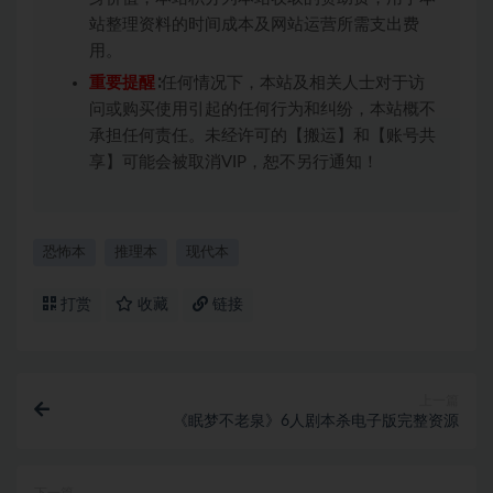
站整理资料的时间成本及网站运营所需支出费
用。
重要提醒
∶任何情况下，本站及相关人士对于访
问或购买使用引起的任何行为和纠纷，本站概不
承担任何责任。未经许可的【搬运】和【账号共
享】可能会被取消VIP，恕不另行通知！
恐怖本
推理本
现代本
打赏
收藏
链接
上一篇
《眠梦不老泉》6人剧本杀电子版完整资源
下一篇