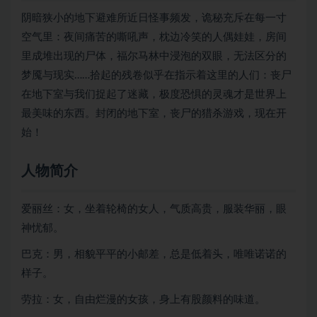
阴暗狭小的地下避难所近日怪事频发，诡秘充斥在每一寸
空气里：夜间痛苦的嘶吼声，枕边冷笑的人偶娃娃，房间
里成堆出现的尸体，福尔马林中浸泡的双眼，无法区分的
梦魇与现实……拾起的残卷似乎在指示着这里的人们：丧尸
在地下室与我们捉起了迷藏，极度恐惧的灵魂才是世界上
最美味的东西。封闭的地下室，丧尸的猎杀游戏，现在开
始！
人物简介
爱丽丝：女，坐着轮椅的女人，气质高贵，服装华丽，眼
神忧郁。
巴克：男，相貌平平的小邮差，总是低着头，唯唯诺诺的
样子。
劳拉：女，自由烂漫的女孩，身上有股颜料的味道。