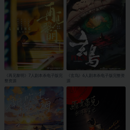
《再见黎明》7人剧本杀电子版完
《玄鸟》6人剧本杀电子版完整资
整资源
源