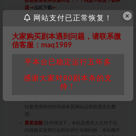
效链接请联系客服补发！！！网盘不限速下载神
器→
点此下载
←
×
免责声明
： 本站所有剧本杀资源均为网友分享
网站支付已正常恢复！
投稿+个人整理而来，仅供学习研究使用，请勿
用于商业用途!任何人访问、浏览本站，购买或
大家购买剧本遇到问题，请联系微
未购买，即代表已阅读本声明，理解并同意受本
信客服：maq1989
条约约束，并遵守所有适用的法律法规。
版权归属
：本站提供的任何剧本杀资源内容的版
平本台已稳定运行五年多
权均属于机关版权或权利人。如有侵权，请发邮
件通知并提供相关证实资料至邮箱
448271243@qq.com，如若情况属实，我们将
感谢大家对80剧本杀的支
会在三天内下架相关剧本攻略。
持！
积分说明
∶剧本杀下载所需积分非剧本杀资源自
身价值，本站积分为本站收取的赞助费，用于本
站整理资料的时间成本及网站运营所需支出费
用。
重要提醒
∶任何情况下，本站及相关人士对于访
问或购买使用引起的任何行为和纠纷，本站概不