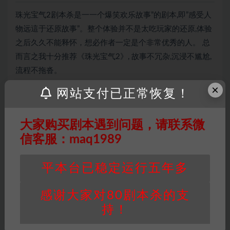
珠光宝气2剧本杀是一一个爆笑欢乐故事”的剧本,即”感受人
物远這于还原故事”。整个体验并不是太吃玩家的还原,体验
之后久久不能释怀，想必作者一定是个非常优秀的人。 总
而言之我十分推荐《珠光宝气2》, 故事不冗杂,沉浸不尴尬,
流程不拖沓。
×
网站支付已正常恢复！
因百度网盘限制，链接有失效的风险，如遇到无
大家购买剧本遇到问题，请联系微
效链接请联系客服补发！！！网盘不限速下载神
信客服：maq1989
器→
点此下载
←
免责声明
： 本站所有剧本杀资源均为网友分享
平本台已稳定运行五年多
投稿+个人整理而来，仅供学习研究使用，请勿
用于商业用途!任何人访问、浏览本站，购买或
未购买，即代表已阅读本声明，理解并同意受本
感谢大家对80剧本杀的支
条约约束，并遵守所有适用的法律法规。
持！
版权归属
：本站提供的任何剧本杀资源内容的版