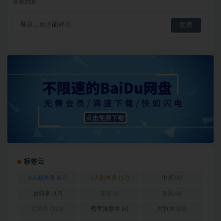
发表回复
登录...
后才能评论
标签云
6人剧本杀
(67)
7人剧本杀
(17)
中式
(6)
反转本
(17)
变格
(6)
古风
(6)
古风本
(323)
密室逃脱本
(6)
对抗本
(33)