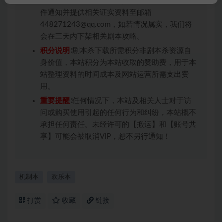
权均属于机关版权或权利人。如有侵权，请发邮
件通知并提供相关证实资料至邮箱
448271243@qq.com，如若情况属实，我们将
会在三天内下架相关剧本攻略。
积分说明
∶剧本杀下载所需积分非剧本杀资源自
身价值，本站积分为本站收取的赞助费，用于本
站整理资料的时间成本及网站运营所需支出费
用。
重要提醒
∶任何情况下，本站及相关人士对于访
问或购买使用引起的任何行为和纠纷，本站概不
承担任何责任。未经许可的【搬运】和【账号共
享】可能会被取消VIP，恕不另行通知！
机制本
欢乐本
打赏
收藏
链接