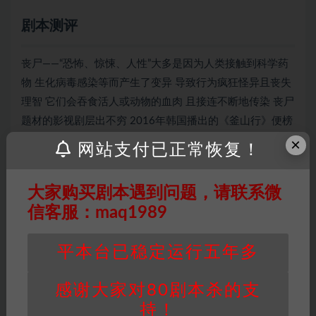
剧本测评
丧尸——“恐怖、惊悚、人性”大多是因为人类接触到科学药
物 生化病毒感染等而产生了变异 导致行为疯狂怪异且丧失
理智 它们会吞食活人或动物的血肉 且接连不断地传染 丧尸
题材的影视剧层出不穷 2016年韩国播出的《釜山行》便榜
上有名 今天我们就来议一议《新鲜丧尸已送达 请签收》
×
网站支付已正常恢复！
大家购买剧本遇到问题，请联系微
因百度网盘限制，链接有失效的风险，如遇到无
信客服：maq1989
效链接请联系客服补发！！！网盘不限速下载神
器→
点此下载
←
平本台已稳定运行五年多
免责声明
： 本站所有剧本杀资源均为网友分享
投稿+个人整理而来，仅供学习研究使用，请勿
感谢大家对80剧本杀的支
用于商业用途!任何人访问、浏览本站，购买或
未购买，即代表已阅读本声明，理解并同意受本
持！