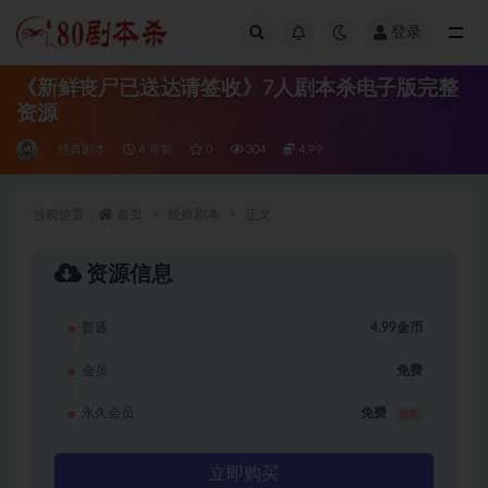
登录
全部
《新鲜丧尸已送达请签收》7人剧本杀电子版完整
资源
经典剧本
4 年前
0
304
4.99
当前位置：
首页
经典剧本
正文
资源信息
普通
4.99金币
会员
免费
永久会员
免费
推荐
立即购买