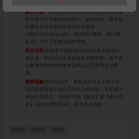
条约约束，并遵守所有适用的法律法规。
版权归属
：本站提供的任何剧本杀资源内容的版
权均属于机关版权或权利人。如有侵权，请发邮
件通知并提供相关证实资料至邮箱
448271243@qq.com，如若情况属实，我们将
会在三天内下架相关剧本攻略。
积分说明
∶剧本杀下载所需积分非剧本杀资源自
身价值，本站积分为本站收取的赞助费，用于本
站整理资料的时间成本及网站运营所需支出费
用。
重要提醒
∶任何情况下，本站及相关人士对于访
问或购买使用引起的任何行为和纠纷，本站概不
承担任何责任。未经许可的【搬运】和【账号共
享】可能会被取消VIP，恕不另行通知！
机制本
还原本
阵营本