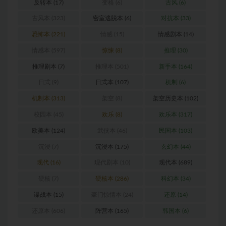
反转本
(17)
变格
(6)
古风
(6)
古风本
(323)
密室逃脱本
(6)
对抗本
(33)
恐怖本
(221)
情感
(15)
情感剧本
(14)
情感本
(597)
惊悚
(8)
推理
(30)
推理剧本
(7)
推理本
(501)
新手本
(164)
日式
(9)
日式本
(107)
机制
(6)
机制本
(313)
架空
(8)
架空历史本
(102)
校园本
(45)
欢乐
(8)
欢乐本
(317)
欧美本
(124)
武侠本
(46)
民国本
(103)
沉浸
(7)
沉浸本
(175)
玄幻本
(44)
现代
(16)
现代剧本
(10)
现代本
(689)
硬核
(7)
硬核本
(286)
科幻本
(34)
谍战本
(15)
豪门惊情本
(24)
还原
(14)
还原本
(606)
阵营本
(165)
韩国本
(6)