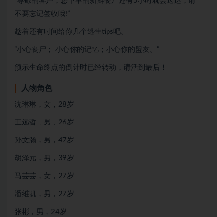
“尊敬的客户，您下单的新鲜丧尸还有5小时就会送达，请
不要忘记签收哦!”
趁着还有时间给你几个逃生tips吧。
“小心丧尸； 小心你的记忆；小心你的盟友。”
预示生命终点的倒计时已经转动，请活到最后！
人物角色
沈琳琳，女，28岁
王远哲，男，26岁
孙文瀚，男，47岁
胡泽元，男，39岁
马芸芸，女，27岁
潘维凯，男，27岁
张彬，男，24岁