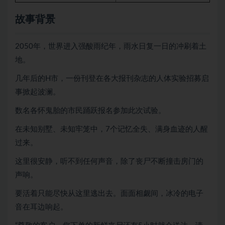
故事背景
2050年，世界进入强酸雨纪年，雨水日复一日的冲刷着土
地。
几年后的H市，一份刊登在各大报刊杂志的人体实验招募启
事掀起波澜。
数名各怀鬼胎的市民踊跃报名参加此次试验。
在未知别墅、未知牢笼中，7个记忆全失、满身血迹的人醒
过来。
这里很安静，听不到任何声音，除了丧尸不断撞击房门的
声响。
要活着只能尽快从这里逃出去。面面相觑间，冰冷的电子
音在耳边响起。