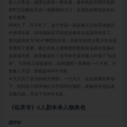
老人们常说，城里以前有一座寺庙，每年的农历四月初四
寅时五刻都会开启一扇爱情的大门，走进去的情侣从此白
首不相离。
时间久了，日子长了，这个传说一直会被人们在茶余饭后
中津津乐道，但寺庙的名字却在传来传去就这样传丢了。
直到这间名为“404”酒吧的出现，许多年轻的少男少女在这
里遇到了真爱。随之许多人便将曾经那段传说再次宣扬在
这座城市里，那座被遗失了名字的寺庙也被人叫成了“似灵
寺”。可所有人却留意到，这间酒吧一直都有一个卡座，不
曾被人开启，那就是404号卡座。
今天又到了农历的四月初四，一行六人，在丛炎奥的带动
下，回到这个陪伴他们大学四年的酒吧，老板张何也以老
主顾为由，开启了404号卡座。
《似灵寺》6人剧本杀人物角色
战宇轩