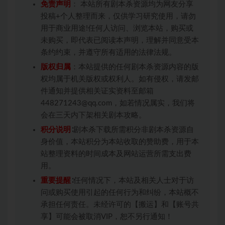
免责声明
： 本站所有剧本杀资源均为网友分享
投稿+个人整理而来，仅供学习研究使用，请勿
用于商业用途!任何人访问、浏览本站，购买或
未购买，即代表已阅读本声明，理解并同意受本
条约约束，并遵守所有适用的法律法规。
版权归属
：本站提供的任何剧本杀资源内容的版
权均属于机关版权或权利人。如有侵权，请发邮
件通知并提供相关证实资料至邮箱
448271243@qq.com，如若情况属实，我们将
会在三天内下架相关剧本攻略。
积分说明
∶剧本杀下载所需积分非剧本杀资源自
身价值，本站积分为本站收取的赞助费，用于本
站整理资料的时间成本及网站运营所需支出费
用。
重要提醒
∶任何情况下，本站及相关人士对于访
问或购买使用引起的任何行为和纠纷，本站概不
承担任何责任。未经许可的【搬运】和【账号共
享】可能会被取消VIP，恕不另行通知！