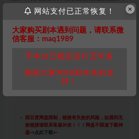
×
代入。所以，在剧本开始之前。您需要对玩家进行一个简
网站支付已正常恢复！
单的询问，再决定给予玩家什么样的剧本。
本故事发生在一个虚构的城市中，玩家们将会扮演6位刚走
大家购买剧本遇到问题，请联系微
出校园参加工作不久的年轻人，他们也是三对情侣。因为6
信客服：maq1989
位人物都是同龄人。所以在此不会标注玩家年龄，请您知
会各位玩家。如果玩家中存在情侣，那么请尽量将情侣人
平本台已稳定运行五年多
物发给情侣玩家。
在游戏开始之前，可以适当地与玩家们聊一聊感情经历，
感谢大家对80剧本杀的支
其次可以根据玩家的打扮和性格分发适合他们的人物，请
持！
您一定要斟酌玩家意愿分发剧本。
一定不要盲开！！
因百度网盘限制，链接有失效的风险，如遇到无
效链接请联系客服补发！！！网盘不限速下载神
器→
点此下载
←