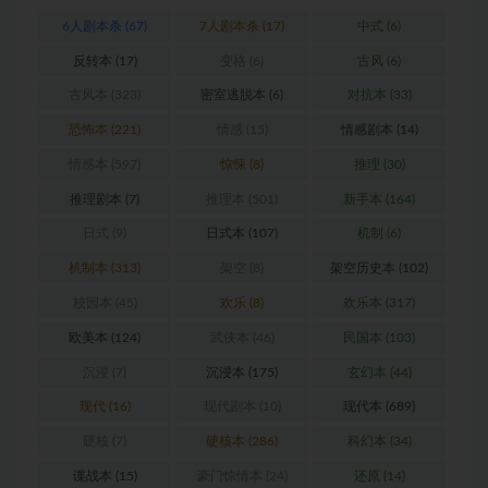
6人剧本杀
(67)
7人剧本杀
(17)
中式
(6)
反转本
(17)
变格
(6)
古风
(6)
古风本
(323)
密室逃脱本
(6)
对抗本
(33)
恐怖本
(221)
情感
(15)
情感剧本
(14)
情感本
(597)
惊悚
(8)
推理
(30)
推理剧本
(7)
推理本
(501)
新手本
(164)
日式
(9)
日式本
(107)
机制
(6)
机制本
(313)
架空
(8)
架空历史本
(102)
校园本
(45)
欢乐
(8)
欢乐本
(317)
欧美本
(124)
武侠本
(46)
民国本
(103)
沉浸
(7)
沉浸本
(175)
玄幻本
(44)
现代
(16)
现代剧本
(10)
现代本
(689)
硬核
(7)
硬核本
(286)
科幻本
(34)
谍战本
(15)
豪门惊情本
(24)
还原
(14)