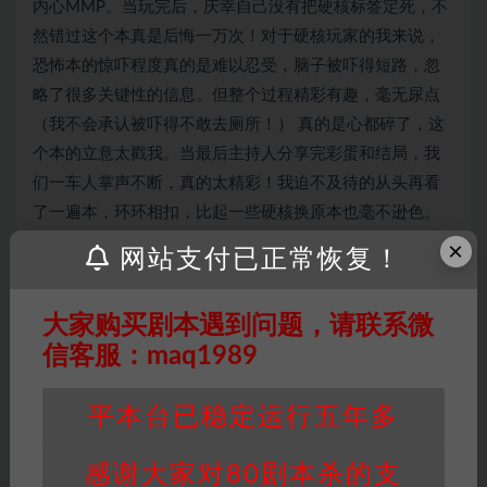
内心MMP。当玩完后，庆幸自己没有把硬核标签定死，不
然错过这个本真是后悔一万次！对于硬核玩家的我来说，
恐怖本
的惊吓程度真的是难以忍受，脑子被吓得短路，忽
略了很多关键性的信息。但整个过程精彩有趣，毫无尿点
（我不会承认被吓得不敢去厕所！） 真的是心都碎了，这
个本的立意太戳我。当最后主持人分享完彩蛋和结局，我
们一车人掌声不断，真的太精彩！我迫不及待的从头再看
了一遍本，环环相扣，比起一些硬核换原本也毫不逊色。
再说就是剧透了，只能说目前为止我玩过最精彩的还原
×
网站支付已正常恢复！
本，虽然是恐怖…
大家购买剧本遇到问题，请联系微
信客服：maq1989
因百度网盘限制，链接有失效的风险，如遇到无
效链接请联系客服补发！！！网盘不限速下载神
平本台已稳定运行五年多
器→
点此下载
←
免责声明
： 本站所有剧本杀资源均为网友分享
感谢大家对80剧本杀的支
投稿+个人整理而来，仅供学习研究使用，请勿