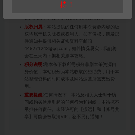
用于商业用途!任何人访问、浏览本站，购买或
持！
未购买，即代表已阅读本声明，理解并同意受本
条约约束，并遵守所有适用的法律法规。
版权归属
：本站提供的任何剧本杀资源内容的版
权均属于机关版权或权利人。如有侵权，请发邮
件通知并提供相关证实资料至邮箱
448271243@qq.com，如若情况属实，我们将
会在三天内下架相关剧本攻略。
积分说明
∶剧本杀下载所需积分非剧本杀资源自
身价值，本站积分为本站收取的赞助费，用于本
站整理资料的时间成本及网站运营所需支出费
用。
重要提醒
∶任何情况下，本站及相关人士对于访
问或购买使用引起的任何行为和纠纷，本站概不
承担任何责任。未经许可的【搬运】和【账号共
享】可能会被取消VIP，恕不另行通知！