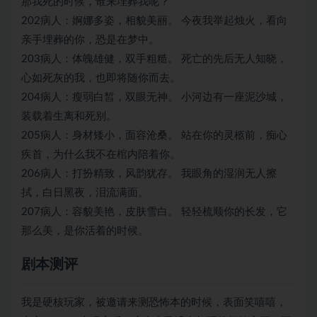
那我死的时候，谁来埋葬我呢？
202病人：婀娜多姿，相貌美丽。 今夜我举起烛火，看向
亲手埋葬的你，恐是在梦中。
203病人：体魄雄健，双手粗糙。 死亡的先后无人知晓，
心如死灰的我，也即将随你而去。
204病人：瘦弱白皙，双眼无神。 小河边有一座泥沙城，
装载着生离和死别。
205病人：身材矮小，面容沧桑。 站在你的灵柩前，痴心
疾首，为什么我不在棺内陪着你。
206病人：打扮精致，风韵犹存。 我眼角的湿润无人擦
拭，白日黑夜，泪流满面。
207病人：容貌美艳，皮肤雪白。 轻轻梳顺你的长发，它
那么美，是你活着的时候。
剧本测评
我是硬核玩家，被邀请来测
恐怖本
的时候，表面笑嘻嘻，