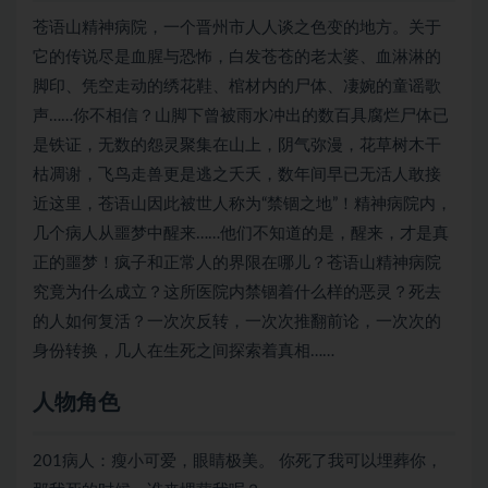
苍语山精神病院，一个晋州市人人谈之色变的地方。关于
它的传说尽是血腥与恐怖，白发苍苍的老太婆、血淋淋的
脚印、凭空走动的绣花鞋、棺材内的尸体、凄婉的童谣歌
声……你不相信？山脚下曾被雨水冲出的数百具腐烂尸体已
是铁证，无数的怨灵聚集在山上，阴气弥漫，花草树木干
枯凋谢，飞鸟走兽更是逃之夭夭，数年间早已无活人敢接
近这里，苍语山因此被世人称为“禁锢之地”！精神病院内，
几个病人从噩梦中醒来……他们不知道的是，醒来，才是真
正的噩梦！疯子和正常人的界限在哪儿？苍语山精神病院
究竟为什么成立？这所医院内禁锢着什么样的恶灵？死去
的人如何复活？一次次反转，一次次推翻前论，一次次的
身份转换，几人在生死之间探索着真相……
人物角色
201病人：瘦小可爱，眼睛极美。 你死了我可以埋葬你，