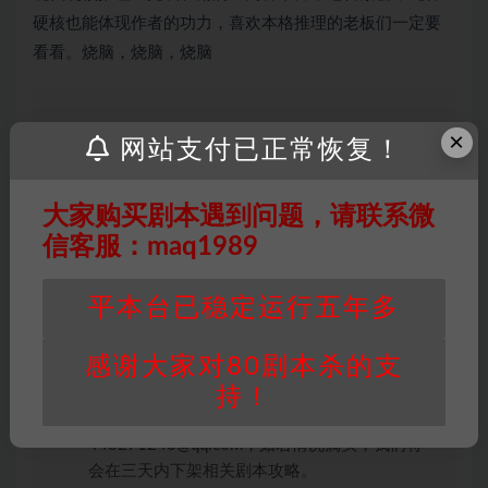
硬核也能体现作者的功力，喜欢本格推理的老板们一定要
看看。烧脑，烧脑，烧脑
×
网站支付已正常恢复！
因百度网盘限制，链接有失效的风险，如遇到无
效链接请联系客服补发！！！网盘不限速下载神
器→
点此下载
←
大家购买剧本遇到问题，请联系微
免责声明
： 本站所有剧本杀资源均为网友分享
信客服：maq1989
投稿+个人整理而来，仅供学习研究使用，请勿
用于商业用途!任何人访问、浏览本站，购买或
平本台已稳定运行五年多
未购买，即代表已阅读本声明，理解并同意受本
条约约束，并遵守所有适用的法律法规。
感谢大家对80剧本杀的支
版权归属
：本站提供的任何剧本杀资源内容的版
持！
权均属于机关版权或权利人。如有侵权，请发邮
件通知并提供相关证实资料至邮箱
448271243@qq.com，如若情况属实，我们将
会在三天内下架相关剧本攻略。