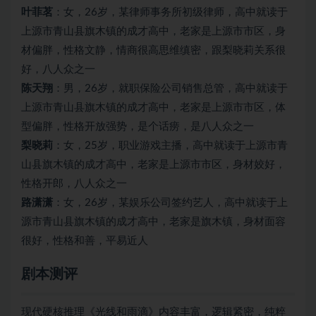
叶菲茗
：女，26岁，某律师事务所初级律师，高中就读于
上源市青山县旗木镇的成才高中，老家是上源市市区，身
材偏胖，性格文静，情商很高思维缜密，跟梨晓莉关系很
好，八人众之一
陈天翔
：男，26岁，就职保险公司销售总管，高中就读于
上源市青山县旗木镇的成才高中，老家是上源市市区，体
型偏胖，性格开放强势，是个话痨，是八人众之一
梨晓莉
：女，25岁，职业游戏主播，高中就读于上源市青
山县旗木镇的成才高中，老家是上源市市区，身材姣好，
性格开郎，八人众之一
路潇潇
：女，26岁，某娱乐公司签约艺人，高中就读于上
源市青山县旗木镇的成才高中，老家是旗木镇，身材面容
很好，性格和善，平易近人
剧本测评
现代硬核推理《光线和雨滴》内容丰富，逻辑紧密，纯粹