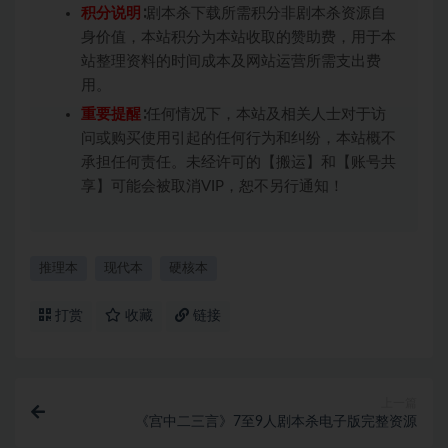
积分说明
∶剧本杀下载所需积分非剧本杀资源自
身价值，本站积分为本站收取的赞助费，用于本
站整理资料的时间成本及网站运营所需支出费
用。
重要提醒
∶任何情况下，本站及相关人士对于访
问或购买使用引起的任何行为和纠纷，本站概不
承担任何责任。未经许可的【搬运】和【账号共
享】可能会被取消VIP，恕不另行通知！
推理本
现代本
硬核本
打赏
收藏
链接
上一篇
《宫中二三言》7至9人剧本杀电子版完整资源