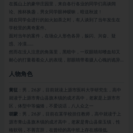
在孤山上的豪华庄园里，来自各行各业的同学们高谈阔
论、推杯换盏，男女同学眼神暧昧，暗送秋波！
就在同学会进行的如火如荼之时，有人谈到了当年发生在
学校里的离奇案件。
面对当年的案件，在场众人形色各异，躲闪、兴奋、疑
惑、冷漠……
然而在没人注意的角落里，黑暗中，一双眼睛却嗜血却又
耐心的打量着着众人的表现，那眼睛带着摄人心魄的诡异…
人物角色
黄征
：男，26岁，目前就读上源市医科大学研究生，高中
就读于上源市青山县旗木镇的成才高中，老家是上源市市
区，体型中等偏矮，不爱说话，八人众之一
胡蒙
：男，26岁，目前在某学校担任教师，高中就读于上
源市青山县旗木镇的成才高中，老家是青山县柴玉镇，性
格软弱，不善言辞，在曾经的高中班上存在感很低.