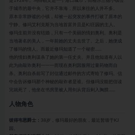
是1928年。乌得勒支是一个港口城市，而格尔兰德小镇位
于城市的最中央，它并不靠海，所以来往的人并不多。
原本非常静谧的小镇，却被一起突发的事件打破了原本的
宁静。修玛艾利克斯为当地首富并且是KJ庄园的主人。
修玛生前并没有结婚，只有一个美丽的情妇奥利。奥利是
当地著名的美人，一年前她的丈夫去世了。之后，她便成
了修玛的情人。而最近修玛知道了一个秘密……
他的情妇奥利谋杀了她的第一任丈夫。并且他知道有人以
此为由敲诈奥利一一一而现在奥利因服用过量药物而自
杀。奥利自杀前写了封信通过邮件的方式寄给了修玛。信
中会告诉修玛那个神秘的敲诈者是谁。但修玛没能把信读
完就死了，他坐在书房里被人用剑从背后剌入胸膛……
人物角色
彼得韦恩爵士：
38岁，修玛最好的朋友，最近暂墙于KJ
园。