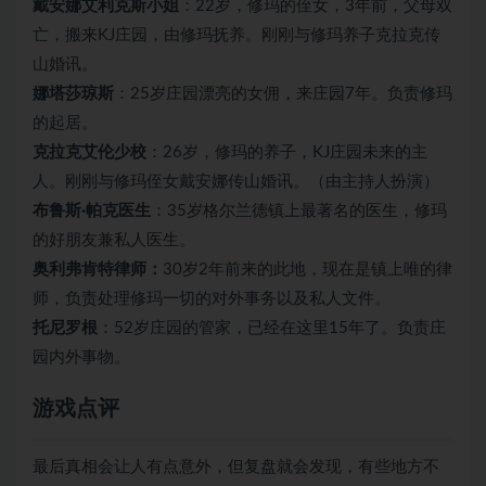
戴安娜艾利克斯小姐
：22岁，修玛的侄女，3年前，父母双
亡，搬来KJ庄园，由修玛抚养。刚刚与修玛养子克拉克传
山婚讯。
娜塔莎琼斯
：25岁庄园漂亮的女佣，来庄园7年。负责修玛
的起居。
克拉克艾伦少校
：26岁，修玛的养子，KJ庄园未来的主
人。刚刚与修玛侄女戴安娜传山婚讯。（由主持人扮演）
布鲁斯·帕克医生
：35岁格尔兰德镇上最著名的医生，修玛
的好朋友兼私人医生。
奥利弗肯特律师：
30岁2年前来的此地，现在是镇上唯的律
师，负责处理修玛一切的对外事务以及私人文件。
托尼罗根
：52岁庄园的管家，已经在这里15年了。负责庄
园内外事物。
游戏点评
最后真相会让人有点意外，但复盘就会发现，有些地方不