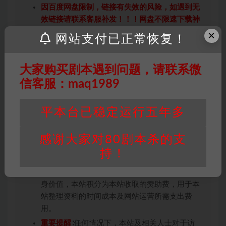
因百度网盘限制，链接有失效的风险，如遇到无
效链接请联系客服补发！！！网盘不限速下载神
器→
点此下载
←
×
网站支付已正常恢复！
免责声明
： 本站所有剧本杀资源均为网友分享
投稿+个人整理而来，仅供学习研究使用，请勿
大家购买剧本遇到问题，请联系微
用于商业用途!任何人访问、浏览本站，购买或
信客服：maq1989
未购买，即代表已阅读本声明，理解并同意受本
条约约束，并遵守所有适用的法律法规。
版权归属
：本站提供的任何剧本杀资源内容的版
平本台已稳定运行五年多
权均属于机关版权或权利人。如有侵权，请发邮
件通知并提供相关证实资料至邮箱
感谢大家对80剧本杀的支
448271243@qq.com，如若情况属实，我们将
持！
会在三天内下架相关剧本攻略。
积分说明
∶剧本杀下载所需积分非剧本杀资源自
身价值，本站积分为本站收取的赞助费，用于本
站整理资料的时间成本及网站运营所需支出费
用。
重要提醒
∶任何情况下，本站及相关人士对于访