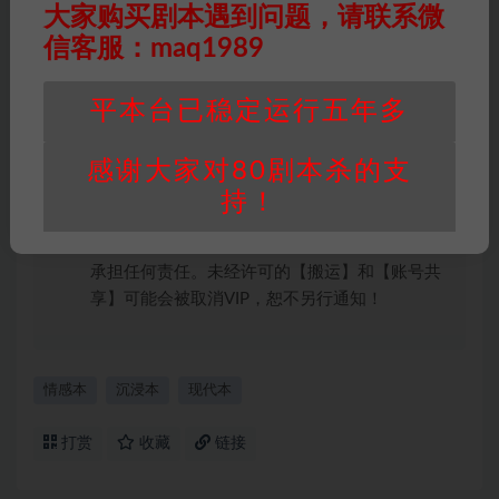
大家购买剧本遇到问题，请联系微
件通知并提供相关证实资料至邮箱
信客服：maq1989
448271243@qq.com，如若情况属实，我们将
会在三天内下架相关剧本攻略。
积分说明
平本台已稳定运行五年多
∶剧本杀下载所需积分非剧本杀资源自
身价值，本站积分为本站收取的赞助费，用于本
站整理资料的时间成本及网站运营所需支出费
感谢大家对80剧本杀的支
用。
持！
重要提醒
∶任何情况下，本站及相关人士对于访
问或购买使用引起的任何行为和纠纷，本站概不
承担任何责任。未经许可的【搬运】和【账号共
享】可能会被取消VIP，恕不另行通知！
情感本
沉浸本
现代本
打赏
收藏
链接