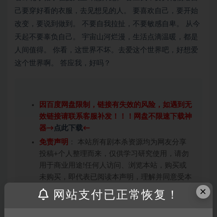
己要穿好看的衣服，去见想见的人。 要喜欢自己，要开始
改变，要说到做到。 不要自我拉扯，不要敏感自卑。 从今
天起不要辜负自己。 宇宙山河烂漫，生活点滴温暖，都是
人间值得。 你看，这世界不坏。去爱这个世界吧，好想爱
这个世界啊。 答应我，好吗？
因百度网盘限制，链接有失效的风险，如遇到无
效链接请联系客服补发！！！网盘不限速下载神
器→
点此下载
←
免责声明
： 本站所有剧本杀资源均为网友分享
投稿+个人整理而来，仅供学习研究使用，请勿
用于商业用途!任何人访问、浏览本站，购买或
未购买，即代表已阅读本声明，理解并同意受本
条约约束，并遵守所有适用的法律法规。
×
网站支付已正常恢复！
版权归属
：本站提供的任何剧本杀资源内容的版
权均属于机关版权或权利人。如有侵权，请发邮