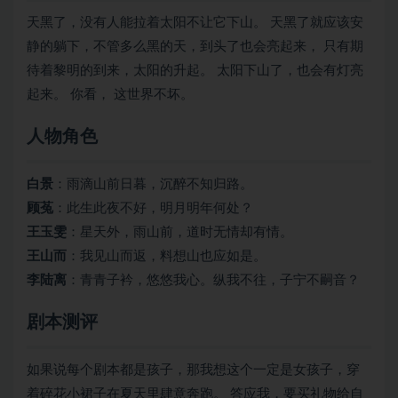
天黑了，没有人能拉着太阳不让它下山。 天黑了就应该安
静的躺下，不管多么黑的天，到头了也会亮起来， 只有期
待着黎明的到来，太阳的升起。 太阳下山了，也会有灯亮
起来。 你看， 这世界不坏。
人物角色
白景
：雨滴山前日暮，沉醉不知归路。
顾菟
：此生此夜不好，明月明年何处？
王玉雯
：星天外，雨山前，道时无情却有情。
王山而
：我见山而返，料想山也应如是。
李陆离
：青青子衿，悠悠我心。纵我不往，子宁不嗣音？
剧本测评
如果说每个剧本都是孩子，那我想这个一定是女孩子，穿
着碎花小裙子在夏天里肆意奔跑。 答应我，要买礼物给自