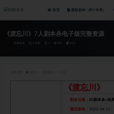
首页
最新剧本（终V专享）
全部
《渡忘川》7人剧本杀电子版完整资源
经典剧本
4 年前
0
907
4.99
当前位置：
首页
经典剧本
正文
《渡忘川》
剧本分类：
80剧本杀
>
经
最后发布：
2022-04-11