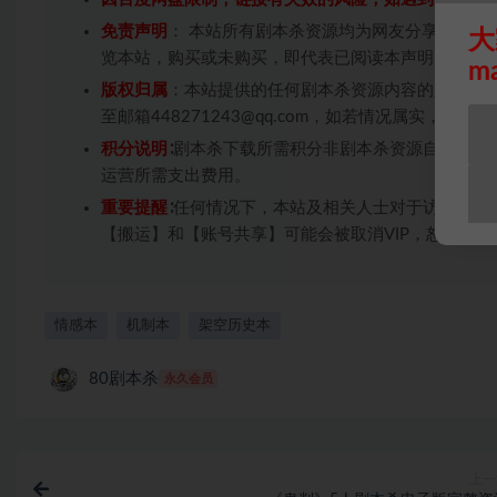
免责声明
： 本站所有剧本杀资源均为网友分享投稿+
大
览本站，购买或未购买，即代表已阅读本声明，理解
m
版权归属
：本站提供的任何剧本杀资源内容的版权均
至邮箱448271243@qq.com，如若情况属实，
积分说明
∶剧本杀下载所需积分非剧本杀资源自身价值
运营所需支出费用。
重要提醒
∶任何情况下，本站及相关人士对于访问或购
【搬运】和【账号共享】可能会被取消VIP，恕不另行
情感本
机制本
架空历史本
80剧本杀
永久会员
上一