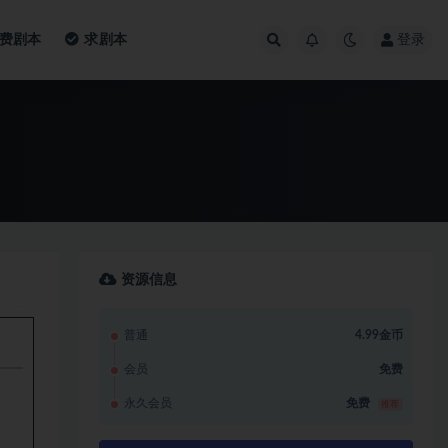
费剧本
求剧本
登录
资源信息
普通
4.99金币
会员
免费
永久会员
免费
推荐