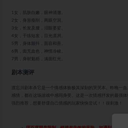
1女，肌肤白嫩，眼神清澈。
2女，身形瘦削，两眼空洞。
3女，长发及腰，泪眼婆娑。
4女，干练短发，目光凛冽。
5男，身体颤抖，面容和善。
6男，面无血色，神情冷峻。
7男，身材魁梧，满面红光。
剧本测评
渡忘川
剧本杀
它是一个情感体验极其深刻的哭哭本。昨晚一血
感情，都在这场游戏中感同身受。这是一次情感抒发的最强体
强烈推荐，想要舒缓自己情感的玩家快快尝试！！很刺激！
因百度网盘限制，链接有失效的风险，如遇到无效链