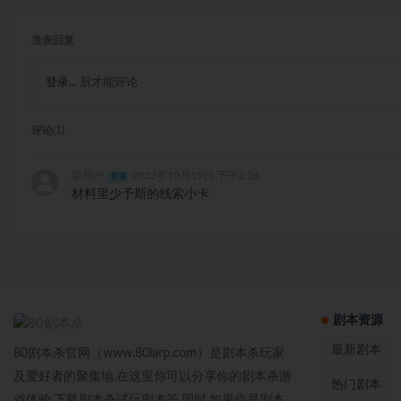
发表回复
登录...
后才能评论
评论(1)
新用户
2022年10月19日 下午2:26
普通
材料里少予斯的线索小卡
剧本资源
最新剧本
80剧本杀官网（www.80larp.com）是剧本杀玩家
及爱好者的聚集地,在这里你可以分享你的剧本杀游
热门剧本
戏体验,下载剧本杀试玩剧本等,同时,如果你是剧本