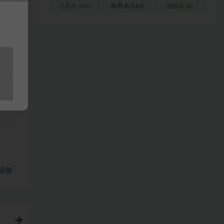
还原本
(606)
阵营本
(165)
韩国本
(6)
浏
料
站
链接