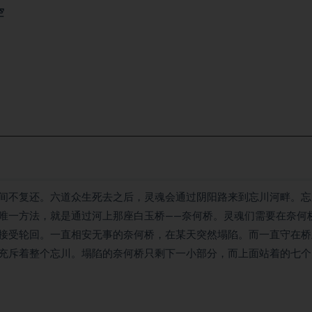
空
间不复还。六道众生死去之后，灵魂会通过阴阳路来到忘川河畔。忘
唯一方法，就是通过河上那座白玉桥——奈何桥。灵魂们需要在奈何
接受轮回。一直相安无事的奈何桥，在某天突然塌陷。而一直守在桥
充斥着整个忘川。塌陷的奈何桥只剩下一小部分，而上面站着的七个