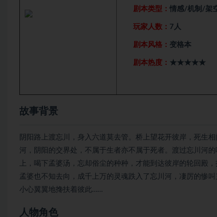
剧本类型：
情感/机制/架
玩家人数：
7人
剧本风格：
变格本
剧本热度：
★★★★★
故事背景
阴阳路上渡忘川，身入六道莫去管。桥上望花开彼岸，死生相
河，阴阳的交界处，不属于生者亦不属于死者。渡过忘川河的
上，喝下孟婆汤，忘却俗尘的种种，才能到达彼岸的轮回殿，
孟婆也不知去向，成千上万的灵魂跌入了忘川河，凄厉的惨叫
小心翼翼地搀扶着彼此……
人物角色