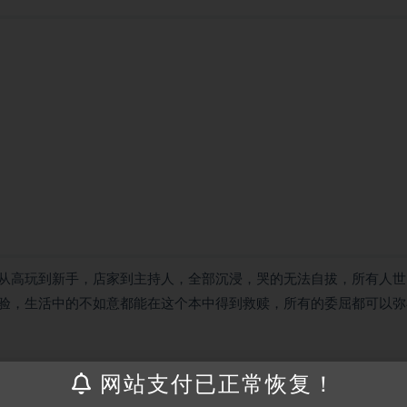
从高玩到新手，店家到主持人，全部沉浸，哭的无法自拔，所有人世
验，生活中的不如意都能在这个本中得到救赎，所有的委屈都可以弥
网站支付已正常恢复！
接请联系客服补发！！！网盘不限速下载神器→
点此下载
←