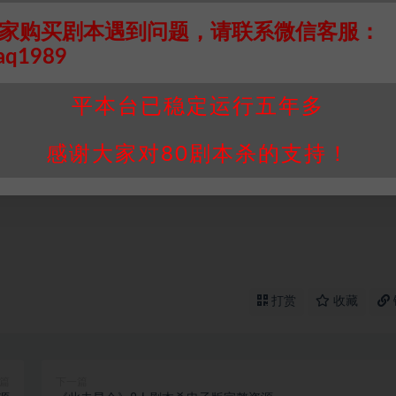
个人整理而来，仅供学习研究使用，请勿用于商业用途!任何人访问、
家购买剧本遇到问题，请联系微信客服：
并同意受本条约约束，并遵守所有适用的法律法规。
aq1989
属于机关版权或权利人。如有侵权，请发邮件通知并提供相关证实资
我们将会在三天内下架相关剧本攻略。
平本台已稳定运行五年多
，本站积分为本站收取的赞助费，用于本站整理资料的时间成本及网
感谢大家对80剧本杀的支持！
买使用引起的任何行为和纠纷，本站概不承担任何责任。未经许可的
通知！
打赏
收藏
篇
下一篇