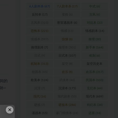
6人剧本杀
(67)
7人剧本杀
(17)
中式
(6)
反转本
(17)
变格
(6)
古风
(6)
古风本
(323)
密室逃脱本
(6)
对抗本
(33)
恐怖本
(221)
情感
(15)
情感剧本
(14)
情感本
(597)
惊悚
(8)
推理
(30)
推理剧本
(7)
推理本
(501)
新手本
(164)
日式
(9)
日式本
(107)
机制
(6)
机制本
(313)
架空
(8)
架空历史本
(102)
校园本
(45)
欢乐
(8)
欢乐本
(317)
欧美本
(124)
武侠本
(46)
民国本
(103)
间的
补~
沉浸
(7)
沉浸本
(175)
玄幻本
(44)
现代
(16)
现代剧本
(10)
现代本
(689)
硬核
(7)
硬核本
(286)
科幻本
(34)
×
谍战本
(15)
豪门惊情本
(24)
还原
(14)