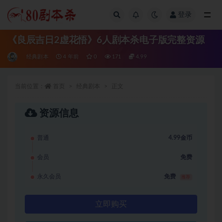
登录
全部
《良辰吉日2虚花悟》6人剧本杀电子版完整资源
经典剧本
4 年前
0
171
4.99
当前位置：
首页
经典剧本
正文
资源信息
普通
4.99金币
会员
免费
永久会员
免费
推荐
立即购买