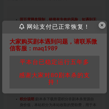
因百度网盘限制，链接有失效的风险，如遇到无
×
效链接请联系客服补发！！！网盘不限速下载神
网站支付已正常恢复！
器→
点此下载
←
免责声明
： 本站所有剧本杀资源均为网友分享
大家购买剧本遇到问题，请联系微
投稿+个人整理而来，仅供学习研究使用，请勿
信客服：maq1989
用于商业用途!任何人访问、浏览本站，购买或
未购买，即代表已阅读本声明，理解并同意受本
平本台已稳定运行五年多
条约约束，并遵守所有适用的法律法规。
版权归属
：本站提供的任何剧本杀资源内容的版
感谢大家对80剧本杀的支
权均属于机关版权或权利人。如有侵权，请发邮
件通知并提供相关证实资料至邮箱
持！
448271243@qq.com，如若情况属实，我们将
会在三天内下架相关剧本攻略。
积分说明
∶剧本杀下载所需积分非剧本杀资源自
身价值，本站积分为本站收取的赞助费，用于本