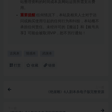
站整理资料的时间成本及网站运营所需支出费
用。
重要提醒
∶任何情况下，本站及相关人士对于访
问或购买使用引起的任何行为和纠纷，本站概不
承担任何责任。未经许可的【搬运】和【账号共
享】可能会被取消VIP，恕不另行通知！
古风本
情感本
武侠本
打赏
收藏
链接
上一篇
《绝崖雕》6人剧本杀电子版完整资源
下一篇