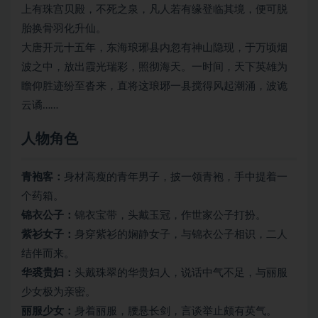
上有珠宫贝殿，不死之泉，凡人若有缘登临其境，便可脱
胎换骨羽化升仙。
大唐开元十五年，东海琅琊县内忽有神山隐现，于万顷烟
波之中，放出霞光瑞彩，照彻海天。一时间，天下英雄为
瞻仰胜迹纷至沓来，直将这琅琊一县搅得风起潮涌，波诡
云谲……
人物角色
青袍客：
身材高瘦的青年男子，披一领青袍，手中提着一
个药箱。
锦衣公子：
锦衣宝带，头戴玉冠，作世家公子打扮。
紫衫女子：
身穿紫衫的娴静女子，与锦衣公子相识，二人
结伴而来。
华裘贵妇：
头戴珠翠的华贵妇人，说话中气不足，与丽服
少女极为亲密。
丽服少女：
身着丽服，腰悬长剑，言谈举止颇有英气。