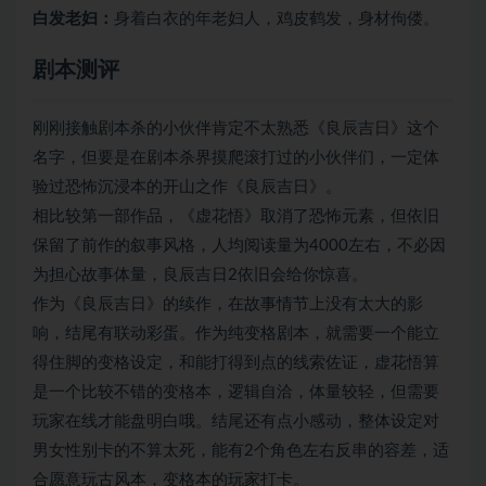
白发老妇：
身着白衣的年老妇人，鸡皮鹤发，身材佝偻。
剧本测评
刚刚接触
剧本杀
的小伙伴肯定不太熟悉《良辰吉日》这个
名字，但要是在剧本杀界摸爬滚打过的小伙伴们，一定体
验过恐怖沉浸本的开山之作《良辰吉日》。
相比较第一部作品，《虚花悟》取消了恐怖元素，但依旧
保留了前作的叙事风格，人均阅读量为4000左右，不必因
为担心故事体量，良辰吉日2依旧会给你惊喜。
作为《良辰吉日》的续作，在故事情节上没有太大的影
响，结尾有联动彩蛋。作为纯变格剧本，就需要一个能立
得住脚的变格设定，和能打得到点的线索佐证，虚花悟算
是一个比较不错的变格本，逻辑自洽，体量较轻，但需要
玩家在线才能盘明白哦。结尾还有点小感动，整体设定对
男女性别卡的不算太死，能有2个角色左右反串的容差，适
合愿意玩
古风本
，变格本的玩家打卡。