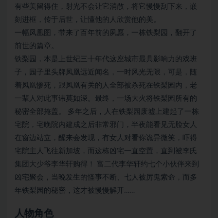
有些美留得住，射光不会让它消散，将它慢慢刮下来，嵌
刻进框，传于后世，让懂他的人欣赏他的美。
一幅凤凰图，带来了百年前的夙愿，一栋铁梨园，翻开了
前世的篇章。
铁梨园，本是上世纪三十年代这座城市最具影响力的戏班
子，园子里头牌凤凰远近闻名，一时风光无限，可是，随
着凤凰惨死，跟凤凰有关的人全部被杀死在铁梨园内，老
一辈人对此事讳莫如深。最终，一场大火将铁梨园所有的
秘密全部掩盖。 多年之后，人在铁梨园废墟上建起了一栋
宅院，宅晚院内建成之后非常邪门，半夜能看见无脸女人
在窗边站立，醒来会发现，有女人对看你诡异微笑，吓得
宅院主人飞往新加坡，而这栋凶宅一直空置，直到被李氏
集团大少爷李华轩购得！ 富二代李华轩约七个小伙伴来到
凶宅聚会，当晚发生的怪事不断、七人被厉鬼索命，而多
年铁梨园的秘密，这才被慢慢解开……
人物角色