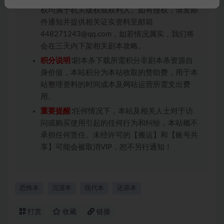
权均属于机关版权或权利人。如有侵权，请发邮
件通知并提供相关证实资料至邮箱
448271243@qq.com，如若情况属实，我们将
会在三天内下架相关剧本攻略。
积分说明
∶剧本杀下载所需积分非剧本杀资源自
身价值，本站积分为本站收取的赞助费，用于本
站整理资料的时间成本及网站运营所需支出费
用。
重要提醒
∶任何情况下，本站及相关人士对于访
问或购买使用引起的任何行为和纠纷，本站概不
承担任何责任。未经许可的【搬运】和【账号共
享】可能会被取消VIP，恕不另行通知！
恐怖本
沉浸本
现代本
还原本
打赏
收藏
链接