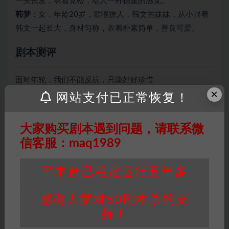
一头长发，衣着宽松，给人一种稳重的感觉。
韩梦
：女，年龄20岁，歌喉撩人，韩文的妹妹，从小跟着
韩文一起长大，身材匀称，衣着朴素简单，善良可爱。
剧本测评
面对年轮，我们不能反抗，只能好好珍惜
×
网站支付已正常恢复！
因百度网盘限制，链接有失效的风险，如遇到无
大家购买剧本遇到问题，请联系微
效链接请联系客服补发！！！网盘不限速下载神
信客服：maq1989
器→
点此下载
←
免责声明
： 本站所有剧本杀资源均为网友分享
平本台已稳定运行五年多
投稿+个人整理而来，仅供学习研究使用，请勿
用于商业用途!任何人访问、浏览本站，购买或
感谢大家对80剧本杀的支
未购买，即代表已阅读本声明，理解并同意受本
持！
条约约束，并遵守所有适用的法律法规。
版权归属
：本站提供的任何剧本杀资源内容的版