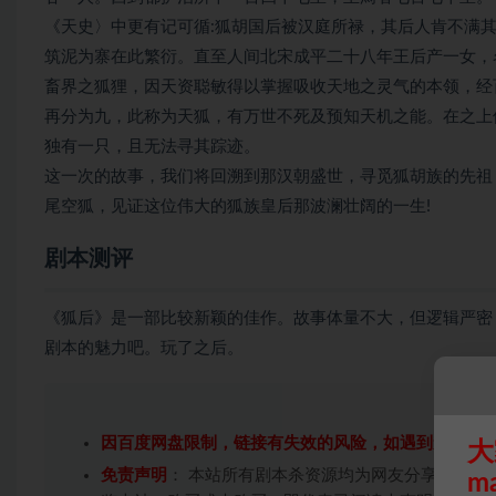
《天史〉中更有记可循:狐胡国后被汉庭所禄，其后人肯不满
筑泥为寨在此繁衍。直至人间北宋成平二十八年王后产一女，
畜界之狐狸，因天资聪敏得以掌握吸收天地之灵气的本领，经
再分为九，此称为天狐，有万世不死及预知天机之能。在之上
独有一只，且无法寻其踪迹。
这一次的故事，我们将回溯到那汉朝盛世，寻觅狐胡族的先祖
尾空狐，见证这位伟大的狐族皇后那波澜壮阔的一生!
剧本测评
《狐后》是一部比较新颖的佳作。故事体量不大，但逻辑严密
剧本的魅力吧。玩了之后。
因百度网盘限制，链接有失效的风险，如遇到无效链
大
免责声明
： 本站所有剧本杀资源均为网友分享投稿+
m