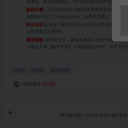
览本站，购买或未购买，即代表已阅读本声明，理解
版权归属
：本站提供的任何剧本杀资源内容的版权均
至邮箱448271243@qq.com，如若情况属实，
积分说明
∶剧本杀下载所需积分非剧本杀资源自身价值
运营所需支出费用。
重要提醒
∶任何情况下，本站及相关人士对于访问或购
【搬运】和【账号共享】可能会被取消VIP，恕不另行
古风本
推理本
架空历史本
80剧本杀
永久会员
上一
《章东镇迷案》6人剧本杀电子版完整资