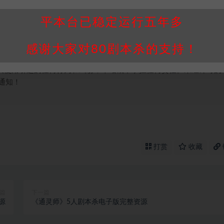
并同意受本条约约束，并遵守所有适用的法律法规。
属于机关版权或权利人。如有侵权，请发邮件通知并提供相关证实资
平本台已稳定运行五年多
我们将会在三天内下架相关剧本攻略。
，本站积分为本站收取的赞助费，用于本站整理资料的时间成本及网
感谢大家对80剧本杀的支持！
买使用引起的任何行为和纠纷，本站概不承担任何责任。未经许可的
通知！
打赏
收藏
篇
下一篇
源
《通灵师》5人剧本杀电子版完整资源