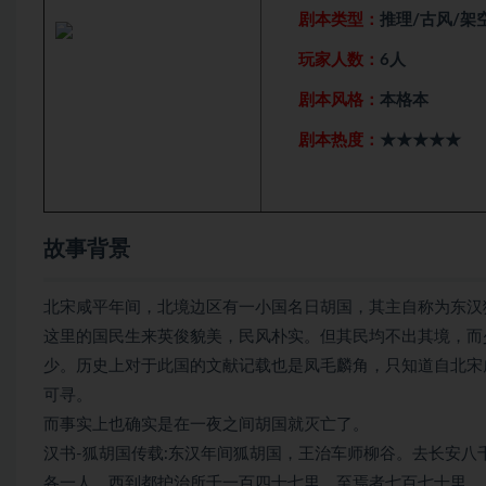
剧本类型：
推理/古风/架
玩家人数：
6人
剧本风格：
本格本
剧本热度：
★★★★★
故事背景
北宋咸平年间，北境边区有一小国名日胡国，其主自称为东汉
这里的国民生来英俊貌美，民风朴实。但其民均不出其境，而
少。历史上对于此国的文献记载也是凤毛麟角，只知道自北宋
可寻。
而事实上也确实是在一夜之间胡国就灭亡了。
汉书-狐胡国传载:东汉年间狐胡国，王治车师柳谷。去长安
各一人。西到都护治所千一百四十七里，至焉者七百七十里。