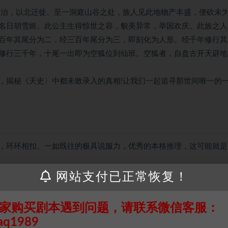
其治，以北迁徙。至一洞庭山谷之处，族人见此地物产丰盛，便砍未
名日胡雪姬。此公主生得惊世之容，貌美异常，举国欢庆。此族之人
百年其尾分为二，经三百年尾分为三，即刻化为人形。经千年修行其
修行三千年，十尾一出即为空狐位到仙班。空狐者，自盘古开天辟地
，揭秘《天史〉中都未敢录入的真相!让我们一起追寻那世间唯一的
，环环相扣。一如既往的极具说服力，优秀的本格推理，这可能就是
网站支付已正常恢复！
接请联系客服补发！！！网盘不限速下载神器→
点此下载
←
家购买剧本遇到问题，请联系微信客服：
个人整理而来，仅供学习研究使用，请勿用于商业用途!任何人访问、
aq1989