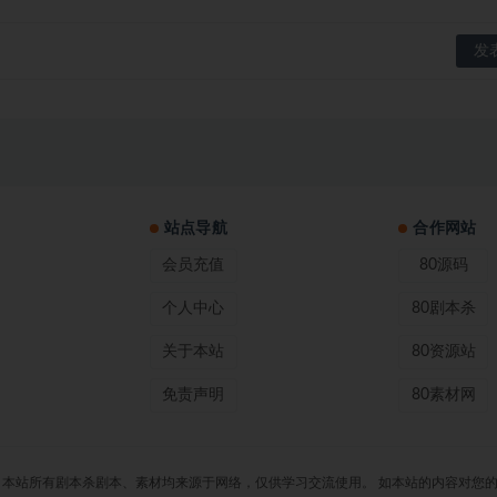
站点导航
合作网站
会员充值
80源码
个人中心
80剧本杀
关于本站
80资源站
免责声明
80素材网
 80剧本杀 声明：本站所有剧本杀剧本、素材均来源于网络，仅供学习交流使用。 如本站的内容