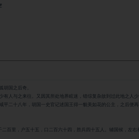
空
狐胡国之后奇。
少有人与之来往。又因其所处地界眩迷，错综复杂故到过此地之人少
咸平二十八年，胡国一史官记述国王得一貌美如花的公主，之后便再
八千二百里，户五十五，口二百六十四，胜兵四十五人。辅国候，左右