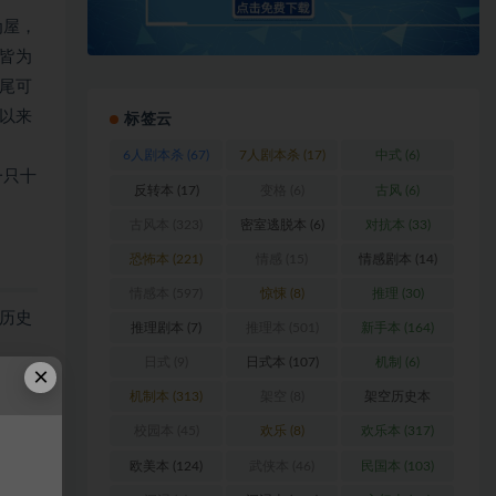
为屋，
皆为
尾可
以来
标签云
6人剧本杀
(67)
7人剧本杀
(17)
中式
(6)
一只十
反转本
(17)
变格
(6)
古风
(6)
古风本
(323)
密室逃脱本
(6)
对抗本
(33)
恐怖本
(221)
情感
(15)
情感剧本
(14)
情感本
(597)
惊悚
(8)
推理
(30)
历史
推理剧本
(7)
推理本
(501)
新手本
(164)
日式
(9)
日式本
(107)
机制
(6)
×
机制本
(313)
架空
(8)
架空历史本
(102)
校园本
(45)
欢乐
(8)
欢乐本
(317)
欧美本
(124)
武侠本
(46)
民国本
(103)
浏