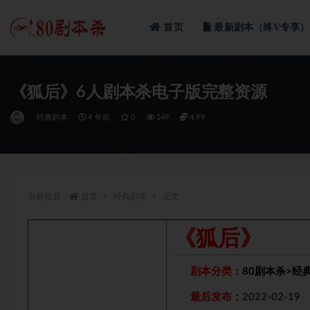
首页
最新剧本（终V专享）
全部
《狐后》6人剧本杀电子版完整资源
经典剧本
4 年前
0
149
4.99
当前位置：
首页
经典剧本
正文
《狐后》
剧本分类：
80剧本杀
>
经
最后发布：
2022-02-19