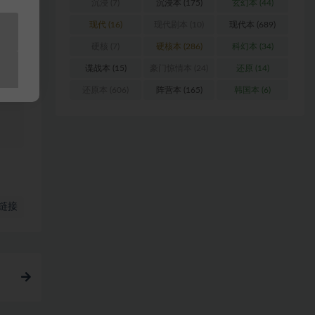
沉浸
(7)
沉浸本
(175)
玄幻本
(44)
料
现代
(16)
现代剧本
(10)
现代本
(689)
硬核
(7)
硬核本
(286)
科幻本
(34)
站
谍战本
(15)
豪门惊情本
(24)
还原
(14)
还原本
(606)
阵营本
(165)
韩国本
(6)
链接