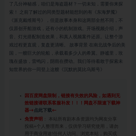
了几分神秘感，咱们是海盗题材？一切未知，需要你来探
索！ 之前了解过的同类型题材能想到的有《东海梦魇》
《派克戴维斯号》，但是故事本身和这两部全然不同，不
仅原创开船游戏，还有小的机制游戏。开场视频介绍，声
音、灯光搭配制造效果，和真人视频案件还原。让整个游
戏过程更直观，复盘更清晰。 故事背景 在南北战争后的美
国，一艘巨大的轮船，承载着多少人的希翼。静谧里，玫
瑰在盛放，雷鸣闪，阴雨在攒动。我们等待着敢于探索未
知世界的你一同登上这艘《沉默的莫比乌斯号》
因百度网盘限制，链接有失效的风险，如遇到无
效链接请联系客服补发！！！网盘不限速下载神
器→
点此下载
←
免责声明
： 本站所有剧本杀资源均为网友分享
投稿+个人整理而来，仅供学习研究使用，请勿
用于商业用途!任何人访问、浏览本站，购买或