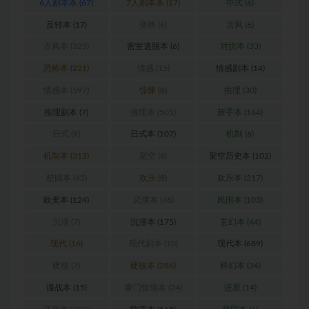
6人剧本杀
(67)
7人剧本杀
(17)
中式
(6)
反转本
(17)
变格
(6)
古风
(6)
古风本
(323)
密室逃脱本
(6)
对抗本
(33)
恐怖本
(221)
情感
(15)
情感剧本
(14)
情感本
(597)
惊悚
(8)
推理
(30)
推理剧本
(7)
推理本
(501)
新手本
(164)
日式
(9)
日式本
(107)
机制
(6)
机制本
(313)
架空
(8)
架空历史本
(102)
校园本
(45)
欢乐
(8)
欢乐本
(317)
欧美本
(124)
武侠本
(46)
民国本
(103)
沉浸
(7)
沉浸本
(175)
玄幻本
(44)
现代
(16)
现代剧本
(10)
现代本
(689)
硬核
(7)
硬核本
(286)
科幻本
(34)
谍战本
(15)
豪门惊情本
(24)
还原
(14)