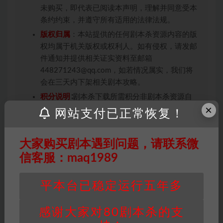
未购买，即代表已阅读本声明，理解并同意受本
条约约束，并遵守所有适用的法律法规。
版权归属
：本站提供的任何剧本杀资源内容的版
权均属于机关版权或权利人。如有侵权，请发邮
件通知并提供相关证实资料至邮箱
448271243@qq.com，如若情况属实，我们将
会在三天内下架相关剧本攻略。
积分说明
∶剧本杀下载所需积分非剧本杀资源自
×
身价值，本站积分为本站收取的赞助费，用于本
网站支付已正常恢复！
站整理资料的时间成本及网站运营所需支出费
用。
大家购买剧本遇到问题，请联系微
重要提醒
∶任何情况下，本站及相关人士对于访
信客服：maq1989
问或购买使用引起的任何行为和纠纷，本站概不
承担任何责任。未经许可的【搬运】和【账号共
享】可能会被取消VIP，恕不另行通知！
平本台已稳定运行五年多
感谢大家对80剧本杀的支