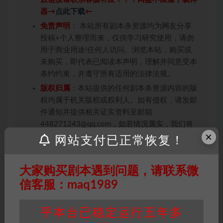
器→
点此下载
←
免责声明
： 本站所有剧本杀资源均为网友分享
投稿+个人整理而来，仅供学习研究使用，请勿
用于商业用途!任何人访问、浏览本站，购买或
未购买，即代表已阅读本声明，理解并同意受本
条约约束，并遵守所有适用的法律法规。
版权归属
：本站提供的任何剧本杀资源内容的版
权均属于机关版权或权利人。如有侵权，请发邮
件通知并提供相关证实资料至邮箱
448271243@qq.com，如若情况属实，我们将
×
会在三天内下架相关剧本攻略。
网站支付已正常恢复！
积分说明
∶剧本杀下载所需积分非剧本杀资源自
身价值，本站积分为本站收取的赞助费，用于本
大家购买剧本遇到问题，请联系微
站整理资料的时间成本及网站运营所需支出费
信客服：maq1989
用。
重要提醒
∶任何情况下，本站及相关人士对于访
平本台已稳定运行五年多
问或购买使用引起的任何行为和纠纷，本站概不