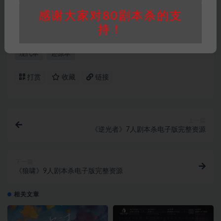
承担任何责任。未经许可的【搬运】和【账号共
享】可能会被取消VIP，恕不另行通知！
感谢大家对80剧本杀的支
持！
现代本
还原本
打赏
收藏
链接
上一篇
《逆光者》7人剧本杀电子版完整资源
下一篇
《狼啸》9人剧本杀电子版完整资源
相关文章