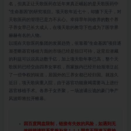
名，但真正让天歌医药在近年来真正崛起的是天歌医药中
“生命基因”的研究项目。项天歌年近七十，却膝下无子，对
天歌医药的管理已是力不从心。幸得早年间收养的数个养
子养女早已长大成人，在项天歌的教导下也成为了医学界
赫赫有名的人物。
以现在天歌医药集团的发展趋势，依靠着“生命基因”项目逐
渐垄断器官移植方面的市场已经是指日可待，这背后潜藏
的利益可以说高达数千亿，加上项天歌年事已高，整个天
歌医药已经交由四养女掌权，而家族内已经开始渐渐泛起
了一些争权的味道，居国外的三养女都已经归国。就连久
近日，项天歌病重入院，由于器官功能衰竭需要马上进行
器官移植手术。各养子女齐聚，一场波谲云诡的豪门争产
风波即将拉开帷幕。
因百度网盘限制，链接有失效的风险，如遇到无
效链接请联系客服补发！！！网盘不限速下载神