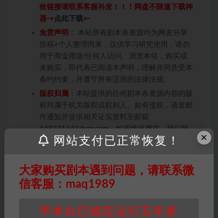
效链接请联系客服补发！！！网盘不限速下载神
器→
点此下载
←
免责声明
： 本站所有剧本杀资源均为网友分享
投稿+个人整理而来，仅供学习研究使用，请勿
用于商业用途!任何人访问、浏览本站，购买或
未购买，即代表已阅读本声明，理解并同意受本
条约约束，并遵守所有适用的法律法规。
版权归属
：本站提供的任何剧本杀资源内容的版
权均属于机关版权或权利人。如有侵权，请发邮
件通知并提供相关证实资料至邮箱
448271243@qq.com，如若情况属实，我们将
×
网站支付已正常恢复！
会在三天内下架相关剧本攻略。
积分说明
∶剧本杀下载所需积分非剧本杀资源自
身价值，本站积分为本站收取的赞助费，用于本
大家购买剧本遇到问题，请联系微
站整理资料的时间成本及网站运营所需支出费
信客服：maq1989
用。
重要提醒
∶任何情况下，本站及相关人士对于访
平本台已稳定运行五年多
问或购买使用引起的任何行为和纠纷，本站概不