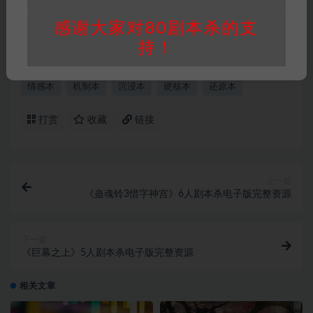
承担任何责任。未经许可的【搬运】和【账号共
感谢大家对80剧本杀的支
享】可能会被取消VIP，恕不另行通知！
持！
情感本
机制本
沉浸本
硬核本
还原本
打赏
收藏
链接
上一篇
《蛊魂铃3惜字神宫》6人剧本杀电子版完整资源
下一篇
《巨幕之上》5人剧本杀电子版完整资源
相关文章