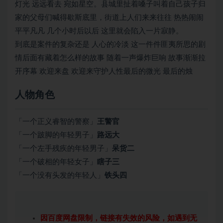
灯光 远远看去 宛如星空。县城里扯着嗓子叫着自己孩子归
家的父母们喊得歇斯底里，街道上人们来来往往 热热闹闹
平平凡凡 几个小时后以后 这里就会陷入一片寂静。
到底是案件的复杂还是 人心的冷淡 这一件件匪夷所思的剧
情后面有藏着怎么样的故事 随着一声爆炸巨响 故事渐渐拉
开序幕 欢迎来盘 欢迎来守护人性最后的微光 最后的烛
人物角色
「一个正义睿智的警察」
王警官
「一个跛脚的年轻男子」
路远大
「一个左手残疾的年轻男子」
呆货二
「一个破相的年轻女子」
瞎子三
「一个没有头发的年轻人」
铁头四
因百度网盘限制，链接有失效的风险，如遇到无