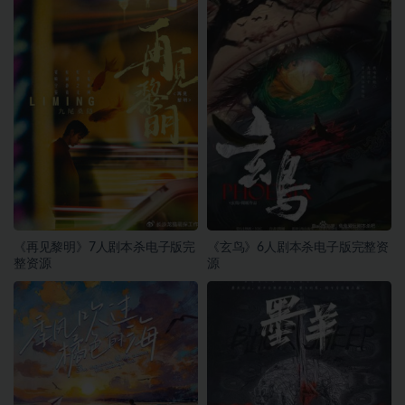
《再见黎明》7人剧本杀电子版完
《玄鸟》6人剧本杀电子版完整资
整资源
源