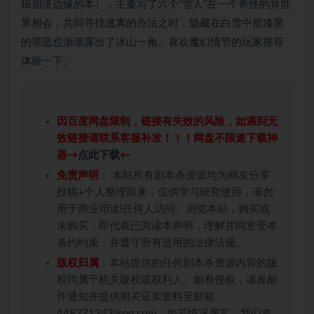
辑崩溃边缘的本），主要写了六个“雪人”在一个奇怪的异世
界相会，共同寻找逃离的办法之时，隐藏在白雪中那漆黑
的罪恶也渐渐露出了冰山一角。喜欢魔幻情节的玩家推荐
体验一下。
因百度网盘限制，链接有失效的风险，如遇到无
效链接请联系客服补发！！！网盘不限速下载神
器→
点此下载
←
免责声明
： 本站所有剧本杀资源均为网友分享
投稿+个人整理而来，仅供学习研究使用，请勿
用于商业用途!任何人访问、浏览本站，购买或
未购买，即代表已阅读本声明，理解并同意受本
条约约束，并遵守所有适用的法律法规。
版权归属
：本站提供的任何剧本杀资源内容的版
权均属于机关版权或权利人。如有侵权，请发邮
件通知并提供相关证实资料至邮箱
448271243@qq.com，如若情况属实，我们将