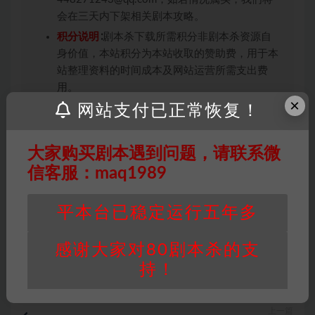
会在三天内下架相关剧本攻略。
积分说明
∶剧本杀下载所需积分非剧本杀资源自
身价值，本站积分为本站收取的赞助费，用于本
站整理资料的时间成本及网站运营所需支出费
用。
×
网站支付已正常恢复！
重要提醒
∶任何情况下，本站及相关人士对于访
问或购买使用引起的任何行为和纠纷，本站概不
承担任何责任。未经许可的【搬运】和【账号共
大家购买剧本遇到问题，请联系微
享】可能会被取消VIP，恕不另行通知！
信客服：maq1989
平本台已稳定运行五年多
新手本
欧美本
感谢大家对80剧本杀的支
打赏
收藏
链接
持！
上一篇