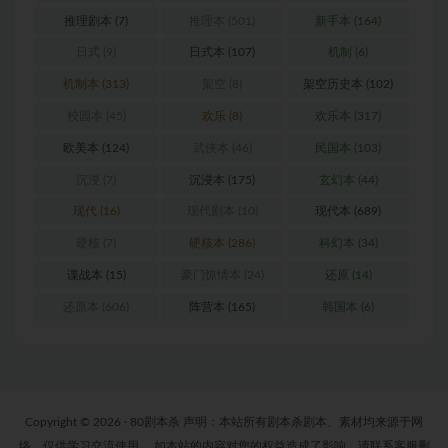
推理剧本
(7)
推理本
(501)
新手本
(164)
日式
(9)
日式本
(107)
机制
(6)
机制本
(313)
架空
(8)
架空历史本
(102)
校园本
(45)
欢乐
(8)
欢乐本
(317)
欧美本
(124)
武侠本
(46)
民国本
(103)
沉浸
(7)
沉浸本
(175)
玄幻本
(44)
现代
(16)
现代剧本
(10)
现代本
(689)
硬核
(7)
硬核本
(286)
科幻本
(34)
谍战本
(15)
豪门惊情本
(24)
还原
(14)
还原本
(606)
阵营本
(165)
韩国本
(6)
Copyright © 2026 · 80剧本杀 声明：本站所有剧本杀剧本、素材均来源于网
络，仅供学习交流使用。 如本站的内容对您的权益造成了影响，请联系客服删