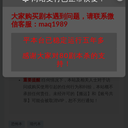
未购买，即代表已阅读本声明，理解并同意受本
条约约束，并遵守所有适用的法律法规。
大家购买剧本遇到问题，请联系微
版权归属
：本站提供的任何剧本杀资源内容的版
权均属于机关版权或权利人。如有侵权，请发邮
信客服：maq1989
件通知并提供相关证实资料至邮箱
448271243@qq.com，如若情况属实，我们将
平本台已稳定运行五年多
会在三天内下架相关剧本攻略。
积分说明
∶剧本杀下载所需积分非剧本杀资源自
感谢大家对80剧本杀的支
身价值，本站积分为本站收取的赞助费，用于本
持！
站整理资料的时间成本及网站运营所需支出费
用。
重要提醒
∶任何情况下，本站及相关人士对于访
问或购买使用引起的任何行为和纠纷，本站概不
承担任何责任。未经许可的【搬运】和【账号共
享】可能会被取消VIP，恕不另行通知！
恐怖本
现代本