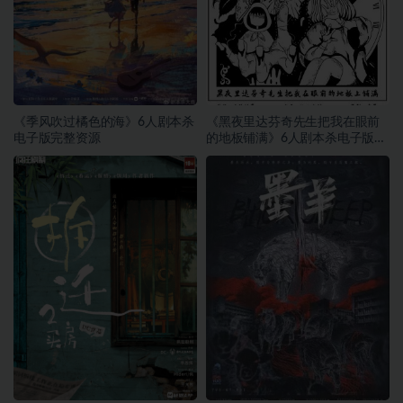
《季风吹过橘色的海》6人剧本杀
《黑夜里达芬奇先生把我在眼前
电子版完整资源
的地板铺满》6人剧本杀电子版完
整资源