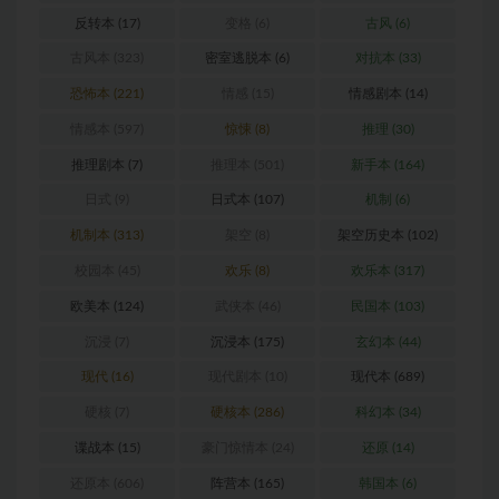
反转本
(17)
变格
(6)
古风
(6)
古风本
(323)
密室逃脱本
(6)
对抗本
(33)
恐怖本
(221)
情感
(15)
情感剧本
(14)
情感本
(597)
惊悚
(8)
推理
(30)
推理剧本
(7)
推理本
(501)
新手本
(164)
日式
(9)
日式本
(107)
机制
(6)
机制本
(313)
架空
(8)
架空历史本
(102)
校园本
(45)
欢乐
(8)
欢乐本
(317)
欧美本
(124)
武侠本
(46)
民国本
(103)
沉浸
(7)
沉浸本
(175)
玄幻本
(44)
现代
(16)
现代剧本
(10)
现代本
(689)
硬核
(7)
硬核本
(286)
科幻本
(34)
谍战本
(15)
豪门惊情本
(24)
还原
(14)
还原本
(606)
阵营本
(165)
韩国本
(6)