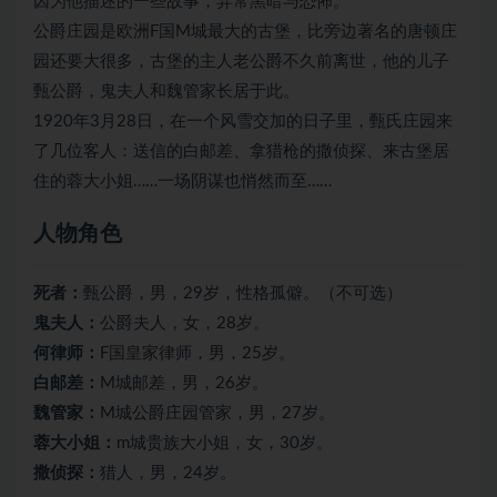
因为他描述的一些故事，异常黑暗与恐怖。
公爵庄园是欧洲F国M城最大的古堡，比旁边著名的唐顿庄
园还要大很多，古堡的主人老公爵不久前离世，他的儿子
甄公爵，鬼夫人和魏管家长居于此。
1920年3月28日，在一个风雪交加的日子里，甄氏庄园来
了几位客人：送信的白邮差、拿猎枪的撒侦探、来古堡居
住的蓉大小姐……一场阴谋也悄然而至……
人物角色
死者：
甄公爵，男，29岁，性格孤僻。（不可选）
鬼夫人：
公爵夫人，女，28岁。
何律师：
F国皇家律师，男，25岁。
白邮差：
M城邮差，男，26岁。
魏管家：
M城公爵庄园管家，男，27岁。
蓉大小姐：
m城贵族大小姐，女，30岁。
撒侦探：
猎人，男，24岁。