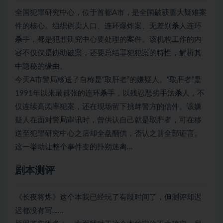
全国犯罪研究中心，位于首都A市，是全国破获重大疑难案
件的核心。组织倒卖人口、连环爆炸案、无差别
杀
人连环
杀
手，都是犯罪研究中心要处理的案件。该机构工作的内
容不仅仅是协助破案，还要总结罪犯犯案的特性，解析其
中隐秘的缘由。
今天A市警局移送了自称是“取肝者”的嫌疑人。“取肝者”是
1991年以来最嚣张的连环
杀
手，以残忍恶劣手法
杀
人，不
仅连续高频率犯案，还在现场留下挑衅警方的信件。该嫌
疑人在面对警局审讯时，曾供认自己就是取肝者，可在移
送至犯罪研究中心之后却全盘翻供，否认之前全部证言。
这一举动让整个事件变的扑朔迷离…
剧本测评
《长夜将烬》这个本我已经玩了有段时间了，但测评却迟
迟都没有写……