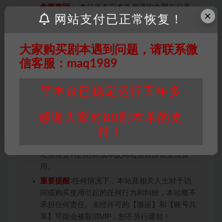
免责声明
： 本站所有剧本杀资源均为网友分享
×
网站支付已正常恢复！
投稿+个人整理而来，仅供学习研究使用，请勿
用于商业用途!任何人访问、浏览本站，购买或
未购买，即代表已阅读本声明，理解并同意受本
大家购买剧本遇到问题，请联系微
条约约束，并遵守所有适用的法律法规。
信客服：maq1989
版权归属
：本站提供的任何剧本杀资源内容的版
权均属于机关版权或权利人。如有侵权，请发邮
平本台已稳定运行五年多
件通知并提供相关证实资料至邮箱
448271243@qq.com，如若情况属实，我们将
感谢大家对80剧本杀的支
会在三天内下架相关剧本攻略。
持！
积分说明
∶剧本杀下载所需积分非剧本杀资源自
身价值，本站积分为本站收取的赞助费，用于本
站整理资料的时间成本及网站运营所需支出费
用。
重要提醒
∶任何情况下，本站及相关人士对于访
问或购买使用引起的任何行为和纠纷，本站概不
承担任何责任。未经许可的【搬运】和【账号共
享】可能会被取消VIP，恕不另行通知！