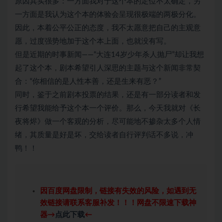
原因其实很多：一方面我对于这个本的定位不太确定，另
一方面是我认为这个本的体验会呈现很极端的两极分化。
因此，本着公平公正的态度，我不太愿意把自己的主观意
愿，过度强势地加于这个本上面，也就没有写。
但是近期的时事新闻——“大连14岁少年杀人抛尸”却让我想
起了这个本，剧本希望引人深思的主题与这个新闻非常契
合：“你相信的是人性本善，还是生来有恶？”
同时，鉴于之前剧本投票的结果，还是有一部分读者和发
行希望我能给予这个本一个评价。那么，今天我就对《长
夜将烬》做一个客观的分析，尽可能地不掺杂太多个人情
绪，其质量是好是坏，交给读者自行评判话不多说，冲
鸭！！
因百度网盘限制，链接有失效的风险，如遇到无
效链接请联系客服补发！！！网盘不限速下载神
器→
点此下载
←