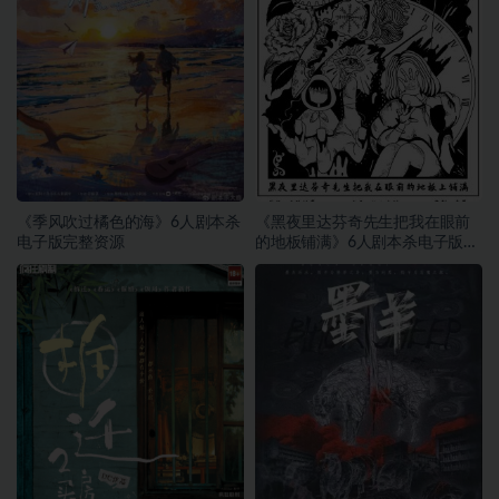
《季风吹过橘色的海》6人剧本杀
《黑夜里达芬奇先生把我在眼前
电子版完整资源
的地板铺满》6人剧本杀电子版完
整资源