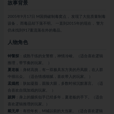
故事背景
2005年9月17日 M国捣破制毒窝点， 发现了大批质量制毒
设备， 而毒品却下落不明。 一直到2015年的现在， 警方
仍未找到917案流落在外的毒品。
人物角色
钟警探
：成熟干练的女警察，神情冷峻。（适合喜欢逻辑
推理，带节奏的玩家。 ）
夏老板
：身材高挑，有一双极具东方美的丹凤眼，在人群
中很出众。（适合情感细腻，喜欢带入的玩家。 ）
孟嫣然
：肤如凝脂，圆脸大眼，多数时候沉默寡言。（适
合喜欢自我加戏的玩家。 ）
跛脚
：身上的腿疾似乎已经多年，夏老板的手下。（适合
喜欢逻辑推理的玩家。）
戴无岸
：有些年长，M城以前的大当家。（适合喜欢逻辑