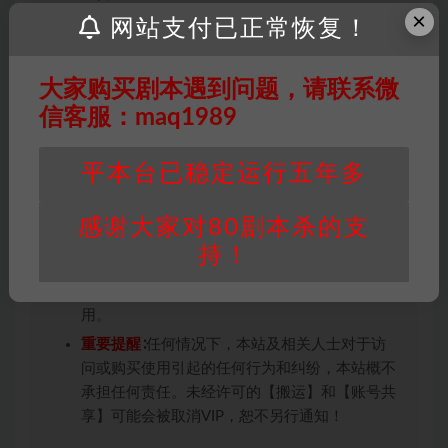
×
投稿+个人整理而来，仅供学习研究使用，请勿
网站支付已正常恢复！
用于商业用途!任何人访问、浏览本站，购买或
未购买，即代表已阅读本声明，理解并同意受本
大家购买剧本遇到问题，请联系微
条约约束，并遵守所有适用的法律法规。
信客服：maq1989
版权归属
：本站提供的任何剧本杀资源内容的版
权均属于机关版权或权利人。如有侵权，请发邮
件通知并提供相关证实资料至邮箱
平本台已稳定运行五年多
448271243@qq.com，如若情况属实，我们将
会在三天内下架相关剧本攻略。
感谢大家对80剧本杀的支
积分说明
∶剧本杀下载所需积分非剧本杀资源自
持！
身价值，本站积分为本站收取的赞助费，用于本
站整理资料的时间成本及网站运营所需支出费
用。
重要提醒
∶任何情况下，本站及相关人士对于访
问或购买使用引起的任何行为和纠纷，本站概不
承担任何责任。未经许可的【搬运】和【账号共
享】可能会被取消VIP，恕不另行通知！