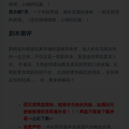
推理，心细的玩家。）
黑衣帽T男
：一个年轻男孩，颈长高瘦的身材，一副无所谓
的表情。（适合情感细腻，心细的玩家。）
剧本测评
剧情走向根据玩家所做的选择而改变，他人的生与死在你
的一念之间… 不仅仅是一部
剧本杀
，更是这些罪犯真实人
生。 作者说，主线剧情是由数名真实的罪犯口述改编… 比
电影更加戏剧化的巧合， 比戏剧更加残忍的现实， 反转再
反转的结局…… 你，要来体验吗？
因百度网盘限制，链接有失效的风险，如遇到无
效链接请联系客服补发！！！网盘不限速下载神
器→
点此下载
←
免责声明
： 本站所有剧本杀资源均为网友分享