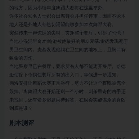
的地方，因为小镇年度舞蹈大赛将在这里举办。
许多社会知名人士都会出席舞会并担任评审，因而不论本
地人还是外地人都热切渴望能够参加本次舞蹈大赛。
突然传来一声惊悚的尖叫，贯穿整个餐厅，引起了恐慌！
当地小混混里奇.约翰逊被他最好的朋友麦基.雷德发现死于
男卫生间内。麦基发现他躺在卫生间的地板上，且胸口有
致命的刀伤。
当地警察早已在餐厅，要求所有人都不能离开餐厅。哈德
逊侦探下令锁住餐厅所有的出入口，等候进一步通知。
弗洛安排让舞蹈大赛正常举行，努力不让这个夜晚被完全
毁掉。离舞蹈大赛开始还剩一个小时，刺杀里奇的凶手还
未找到，还有诸多谜题尚待解答。在误会实施谋杀的真凶
到底是谁？
剧本测评