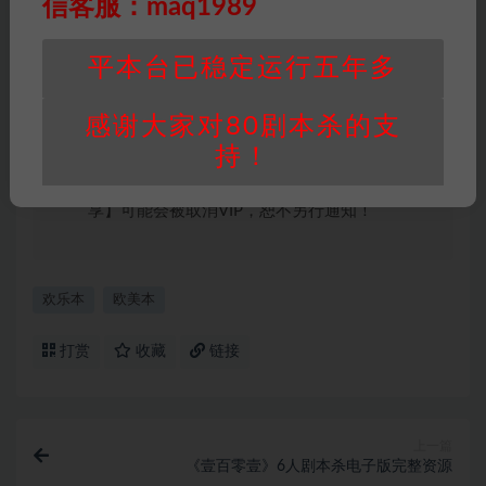
信客服：maq1989
积分说明
∶剧本杀下载所需积分非剧本杀资源自
身价值，本站积分为本站收取的赞助费，用于本
平本台已稳定运行五年多
站整理资料的时间成本及网站运营所需支出费
用。
感谢大家对80剧本杀的支
重要提醒
∶任何情况下，本站及相关人士对于访
持！
问或购买使用引起的任何行为和纠纷，本站概不
承担任何责任。未经许可的【搬运】和【账号共
享】可能会被取消VIP，恕不另行通知！
欢乐本
欧美本
打赏
收藏
链接
上一篇
《壹百零壹》6人剧本杀电子版完整资源