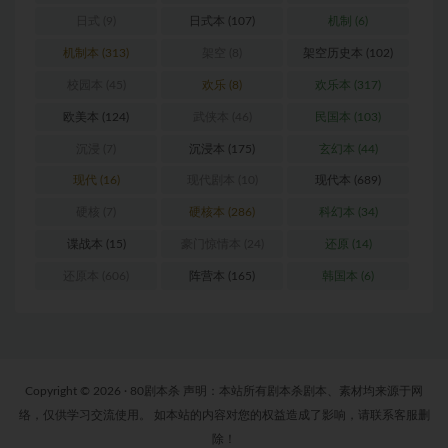
日式
(9)
日式本
(107)
机制
(6)
机制本
(313)
架空
(8)
架空历史本
(102)
校园本
(45)
欢乐
(8)
欢乐本
(317)
欧美本
(124)
武侠本
(46)
民国本
(103)
沉浸
(7)
沉浸本
(175)
玄幻本
(44)
现代
(16)
现代剧本
(10)
现代本
(689)
硬核
(7)
硬核本
(286)
科幻本
(34)
谍战本
(15)
豪门惊情本
(24)
还原
(14)
还原本
(606)
阵营本
(165)
韩国本
(6)
Copyright © 2026 · 80剧本杀 声明：本站所有剧本杀剧本、素材均来源于网
络，仅供学习交流使用。 如本站的内容对您的权益造成了影响，请联系客服删
除！