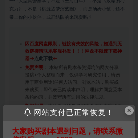
一个大型聚会剧本，不是《王府百年》，不是《致命的巧
克力》，不是《桃源逐梦演艺圈》，而是汤姆小镇，还不
带上你的小伙伴，成群结队的来玩耍吗？
因百度网盘限制，链接有失效的风险，如遇到无
效链接请联系客服补发！！！网盘不限速下载神
器→
点此下载
←
免责声明
： 本站所有剧本杀资源均为网友分享
投稿+个人整理而来，仅供学习研究使用，请勿
用于商业用途!任何人访问、浏览本站，购买或
未购买，即代表已阅读本声明，理解并同意受本
条约约束，并遵守所有适用的法律法规。
版权归属
：本站提供的任何剧本杀资源内容的版
×
网站支付已正常恢复！
权均属于机关版权或权利人。如有侵权，请发邮
件通知并提供相关证实资料至邮箱
448271243@qq.com，如若情况属实，我们将
大家购买剧本遇到问题，请联系微
会在三天内下架相关剧本攻略。