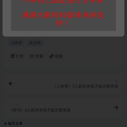
平本台已稳定运行五年多
问或购买使用引起的任何行为和纠纷，本站概不
承担任何责任。未经许可的【搬运】和【账号共
感谢大家对80剧本杀的支
享】可能会被取消VIP，恕不另行通知！
持！
古风本
欢乐本
打赏
收藏
链接
上一篇
《人鱼馆》5人剧本杀电子版完整资源
下一篇
《情书》6人剧本杀电子版完整资源
相关文章