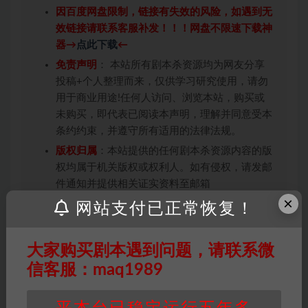
因百度网盘限制，链接有失效的风险，如遇到无
效链接请联系客服补发！！！网盘不限速下载神
器→
点此下载
←
免责声明
： 本站所有剧本杀资源均为网友分享
投稿+个人整理而来，仅供学习研究使用，请勿
用于商业用途!任何人访问、浏览本站，购买或
未购买，即代表已阅读本声明，理解并同意受本
条约约束，并遵守所有适用的法律法规。
版权归属
：本站提供的任何剧本杀资源内容的版
权均属于机关版权或权利人。如有侵权，请发邮
件通知并提供相关证实资料至邮箱
×
448271243@qq.com，如若情况属实，我们将
网站支付已正常恢复！
会在三天内下架相关剧本攻略。
积分说明
∶剧本杀下载所需积分非剧本杀资源自
大家购买剧本遇到问题，请联系微
身价值，本站积分为本站收取的赞助费，用于本
信客服：maq1989
站整理资料的时间成本及网站运营所需支出费
用。
重要提醒
∶任何情况下，本站及相关人士对于访