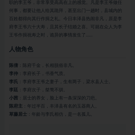
职的李王爷，非常享受高高在上的感觉。凡是李王爷做任
何事，都要让他人给其跪拜，甚至出门一趟时，县城内的
百姓都得向其行作揖之礼。今日丰泽县热闹非凡，原是李
府李王爷六十大寿，且其长子结婚之喜。可就在众人为李
王爷作揖祝寿之时，诡异的事情发生了……
人物角色
陈倩
：陈府千金，长相脱俗非凡。
李仲
：李府长子，书香气质。
李氏
：李府李王爷之妻子，生有两子，梁水县人士。
李廷
：李府次子，桀骜不驯。
小茜
：居士的养女，脸上有一条深深的刀疤。
陈府主
：年过半百，丰泽县有名的玉器商人。
草藤居士
：年龄与李氏相仿，是一名孤儿。