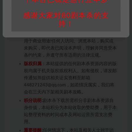
因百度网盘限制，链接有失效的风险，如遇到无
效链接请联系客服补发！！！网盘不限速下载神
感谢大家对80剧本杀的支
器→
点此下载
←
持！
免责声明
： 本站所有剧本杀资源均为网友分享
投稿+个人整理而来，仅供学习研究使用，请勿
用于商业用途!任何人访问、浏览本站，购买或
未购买，即代表已阅读本声明，理解并同意受本
条约约束，并遵守所有适用的法律法规。
版权归属
：本站提供的任何剧本杀资源内容的版
权均属于机关版权或权利人。如有侵权，请发邮
件通知并提供相关证实资料至邮箱
448271243@qq.com，如若情况属实，我们将
会在三天内下架相关剧本攻略。
积分说明
∶剧本杀下载所需积分非剧本杀资源自
身价值，本站积分为本站收取的赞助费，用于本
站整理资料的时间成本及网站运营所需支出费
用。
重要提醒
∶任何情况下，本站及相关人士对于访