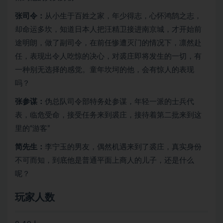
张司令：
从小生于百姓之家，年少得志，心怀鸿鹄之志，
却命运多坎，知道日本人把汪精卫接进南京城，才开始前
途明朗，做了副司令，在前任惨遭灭门的情况下，凛然赴
任，表现出令人吃惊的决心，对裘庄即将发生的一切，有
一种别无选择的感觉。童年坎坷的他，会有惊人的表现
吗？
张参谋：
伪总队司令部特务处参谋，年轻一派的士兵代
表，临危受命，接受任务来到裘庄，接待着第二批来到这
里的“游客”
简先生：
李宁玉的男友，偶然机遇来到了裘庄，真实身份
不可而知，到底他是普通平面上商人的儿子，还是什么
呢？
玩家人数