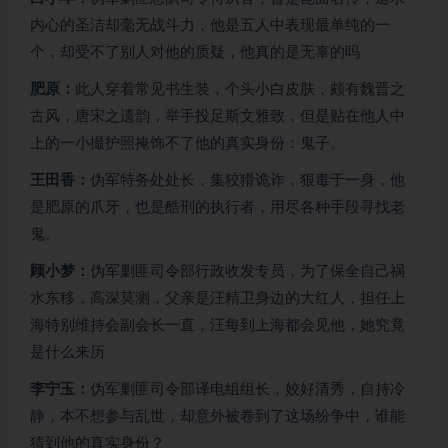
内心的圣洁却毫无战斗力，他是五人中表现最单纯的一
个，却受不了别人对他的质疑，他真的是无辜的吗
肥原：
此人穿着常见书生装，个头小白皮肤，颇有魏晋之
古风，唐宋之遗韵，举手投足斯文雅致，但是贴在他人中
上的一小撮护照掩饰不了他的真实身份：鬼子。
王田香：
伪军特务处处长，集狡猾诡诈，狠毒于一身，他
是肥原的爪牙，也是酷刑的执行者，用尽各种手段寻找老
鬼。
顾小梦：
伪军剿匪司令部行政收发专员，为了保全自己祸
水东移，高深莫测，父亲是汪精卫身边的大红人，担任上
海特别维持会副会长一直，汪每到上海都会见他，她究竟
是什么来历
李宁玉：
伪军剿匪司令部译电组组长，姣好清秀，自持冷
静，本不想参与乱世，却意外被卷到了这场纷争中，谁能
猜到他的真实身份？