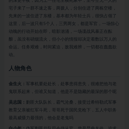
的深更半夜，因为上一任宅主横死家中，至今空无一人的
宅子来了一群不速之客，两拨人，分别住进了两栋空楼，
先来的一波住进了东楼，基本都为年轻士兵，很快占领了
这里，后一波只有5个人，三男两女，都是军官，一场惊心
动魄的行动开始在即，暗影汹涌，一场谍战风暴正在酝
酿，虽没有硝烟流火，但小小的情报却决定着数以万人的
命运。任务艰难，时间紧迫，敌我难辨，一切都在蠢蠢欲
动。
人物角色
金生火：
军事机要处处长，处事患得患失，很难把他与老
鬼联系起来，但谁又知道，他是不是隐藏的最深的那个呢
吴志国：
剿匪大队队长，霸气沧桑，接受过希特勒式军事
教育父亲被红军斗死，哥哥死于国民党枪下，五人中职务
最高威慑力最强的，他会是老鬼吗
白小年：
伪军剿匪总队司令侍从官，曾是昆曲名伶，追求