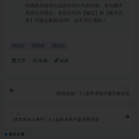
问或购买使用引起的任何行为和纠纷，本站概不
承担任何责任。未经许可的【搬运】和【账号共
享】可能会被取消VIP，恕不另行通知！
对抗本
民国本
谍战本
打赏
收藏
链接
上一篇
《收容失效》5人剧本杀电子版完整资源
下一篇
《美术室杀人事件》6人剧本杀电子版完整资源
相关文章