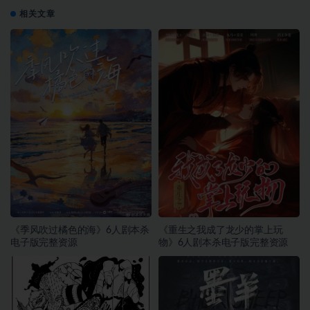
相关文章
《季风吹过橘色的海》6人剧本杀
《重生之我成了龙少的掌上玩
电子版完整资源
物》6人剧本杀电子版完整资源