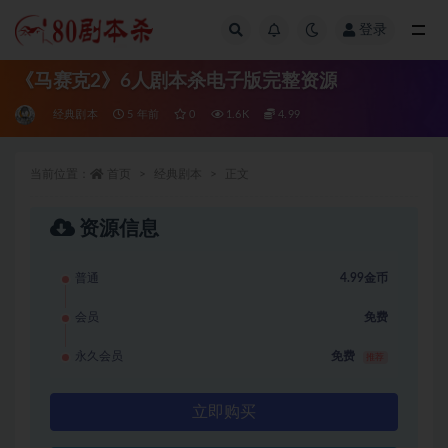
登录
全部
《马赛克2》6人剧本杀电子版完整资源
经典剧本
5 年前
0
1.6K
4.99
当前位置：
首页
经典剧本
正文
资源信息
普通
4.99金币
会员
免费
永久会员
免费
推荐
立即购买