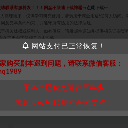
接请联系客服补发！！！网盘不限速下载神器→
点此下载
←
个人整理而来，仅供学习研究使用，请勿用于商业用途!任何人访问、
并同意受本条约约束，并遵守所有适用的法律法规。
属于机关版权或权利人。如有侵权，请发邮件通知并提供相关证实资
我们将会在三天内下架相关剧本攻略。
网站支付已正常恢复！
，本站积分为本站收取的赞助费，用于本站整理资料的时间成本及网
买使用引起的任何行为和纠纷，本站概不承担任何责任。未经许可的
家购买剧本遇到问题，请联系微信客服：
通知！
aq1989
平本台已稳定运行五年多
感谢大家对80剧本杀的支持！
打赏
收藏