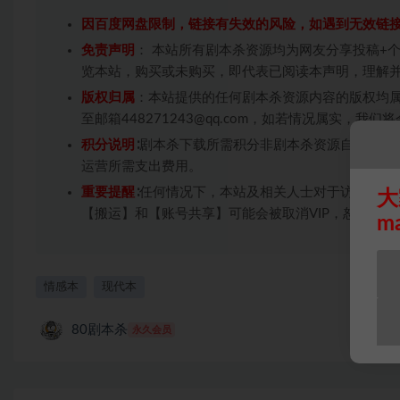
因百度网盘限制，链接有失效的风险，如遇到无效链
免责声明
： 本站所有剧本杀资源均为网友分享投稿+
览本站，购买或未购买，即代表已阅读本声明，理解
版权归属
：本站提供的任何剧本杀资源内容的版权均
至邮箱448271243@qq.com，如若情况属实，
积分说明
∶剧本杀下载所需积分非剧本杀资源自身价值
运营所需支出费用。
重要提醒
∶任何情况下，本站及相关人士对于访问或购
大
【搬运】和【账号共享】可能会被取消VIP，恕不另行
m
情感本
现代本
80剧本杀
永久会员