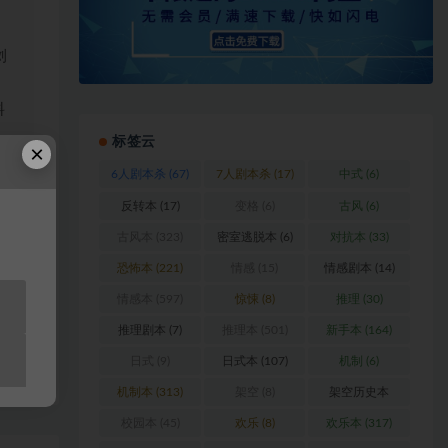
浏
料
标签云
×
站
6人剧本杀
(67)
7人剧本杀
(17)
中式
(6)
反转本
(17)
变格
(6)
古风
(6)
古风本
(323)
密室逃脱本
(6)
对抗本
(33)
恐怖本
(221)
情感
(15)
情感剧本
(14)
情感本
(597)
惊悚
(8)
推理
(30)
推理剧本
(7)
推理本
(501)
新手本
(164)
日式
(9)
日式本
(107)
机制
(6)
链接
机制本
(313)
架空
(8)
架空历史本
(102)
校园本
(45)
欢乐
(8)
欢乐本
(317)