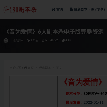
首页
最新剧本（终V专享）
全部
《音为爱情》6人剧本杀电子版完整资源
经典剧本
5 年前
0
105
4.99
当前位置：
首页
经典剧本
正文
《音为爱情》
剧本分类：
80剧本杀
>
经
最后发布：
2022-01-11