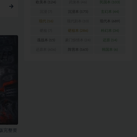
欧美本
(124)
武侠本
(46)
民国本
(103)
沉浸
(7)
沉浸本
(175)
玄幻本
(44)
现代
(16)
现代剧本
(10)
现代本
(689)
硬核
(7)
硬核本
(286)
科幻本
(34)
谍战本
(15)
豪门惊情本
(24)
还原
(14)
还原本
(606)
阵营本
(165)
韩国本
(6)
版完整资